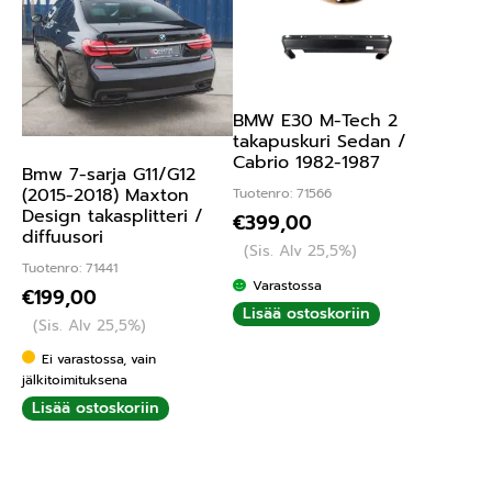
BMW E30 M-Tech 2
takapuskuri Sedan /
Cabrio 1982-1987
Bmw 7-sarja G11/G12
(2015-2018) Maxton
Tuotenro: 71566
Design takasplitteri /
€
399,00
diffuusori
(Sis. Alv 25,5%)
Tuotenro: 71441
Varastossa
€
199,00
Lisää ostoskoriin
(Sis. Alv 25,5%)
Ei varastossa, vain
jälkitoimituksena
Lisää ostoskoriin