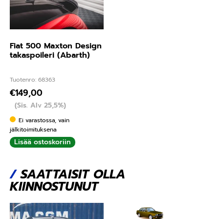
Fiat 500 Maxton Design
takaspoileri (Abarth)
Tuotenro: 68363
€
149,00
(Sis. Alv 25,5%)
Ei varastossa, vain
jälkitoimituksena
Lisää ostoskoriin
/
SAATTAISIT OLLA
KIINNOSTUNUT