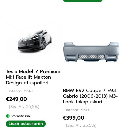
Tesla Model Y Premium
Mk1 Facelift Maxton
Design etuspoileri
BMW E92 Coupe / E93
Tuotenro: 71543
Cabrio (2006-2013) M3-
€
249,00
Look takapuskuri
(Sis. Alv 25,5%)
Tuotenro: 71619
Varastossa
€
399,00
Lisää ostoskoriin
(Sis. Alv 25,5%)