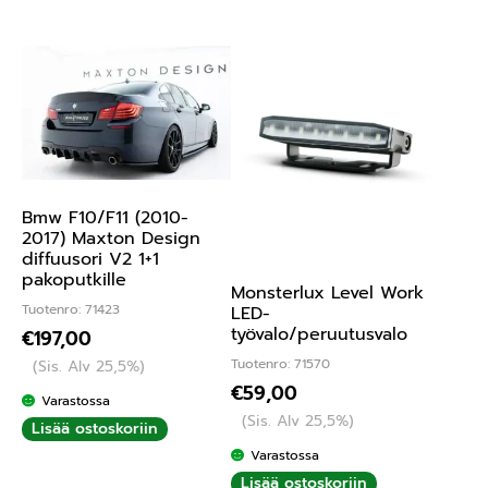
Bmw F10/F11 (2010-
2017) Maxton Design
diffuusori V2 1+1
pakoputkille
Monsterlux Level Work
Tuotenro: 71423
LED-
työvalo/peruutusvalo
€
197,00
Tuotenro: 71570
(Sis. Alv 25,5%)
€
59,00
Varastossa
(Sis. Alv 25,5%)
Lisää ostoskoriin
Varastossa
Lisää ostoskoriin