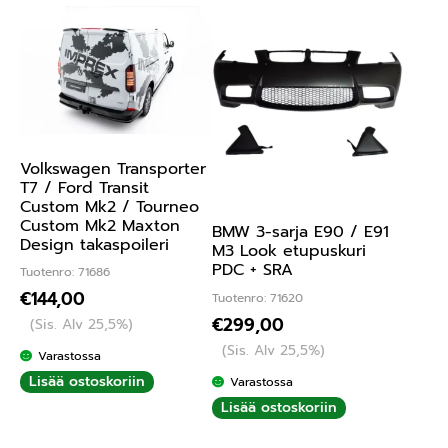
Volkswagen Transporter
T7 / Ford Transit
Custom Mk2 / Tourneo
Custom Mk2 Maxton
BMW 3-sarja E90 / E91
Design takaspoileri
M3 Look etupuskuri
PDC + SRA
Tuotenro: 71686
€
144,00
Tuotenro: 71620
€
299,00
(Sis. Alv 25,5%)
(Sis. Alv 25,5%)
Varastossa
Lisää ostoskoriin
Varastossa
Lisää ostoskoriin