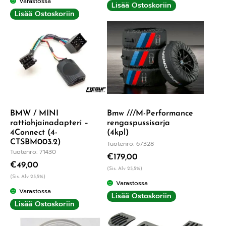
Varastossa
Lisää Ostoskoriin
Lisää Ostoskoriin
BMW / MINI
Bmw ///M-Performance
rattiohjainadapteri –
rengaspussisarja
4Connect (4-
(4kpl)
CTSBM003.2)
Tuotenro: 67328
Tuotenro: 71430
€
179,00
€
49,00
(Sis. Alv 25,5%)
(Sis. Alv 25,5%)
Varastossa
Varastossa
Lisää Ostoskoriin
Lisää Ostoskoriin