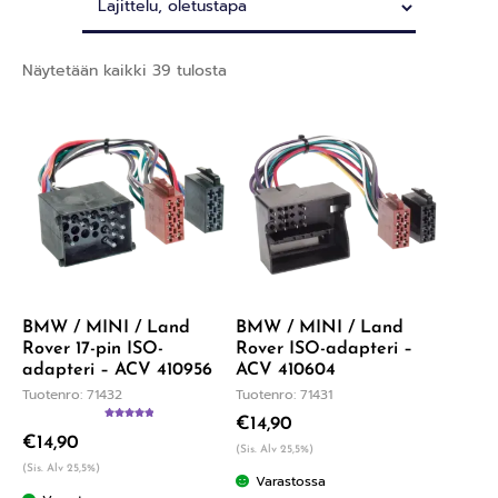
Näytetään kaikki 39 tulosta
BMW / MINI / Land
BMW / MINI / Land
Rover 17-pin ISO-
Rover ISO-adapteri –
adapteri – ACV 410956
ACV 410604
Tuotenro: 71432
Tuotenro: 71431
€
14,90
Arvostelu
€
14,90
tuotteesta:
(Sis. Alv 25,5%)
5.00
/ 5
(Sis. Alv 25,5%)
Varastossa