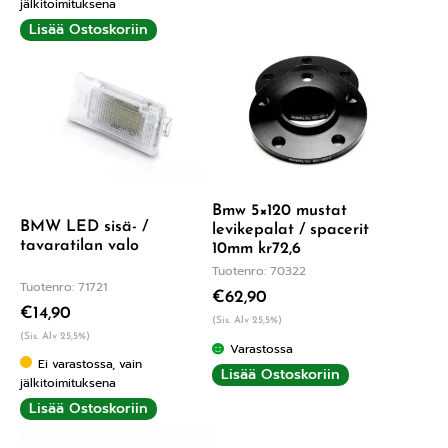
jälkitoimituksena
Lisää Ostoskoriin
Bmw 5×120 mustat
BMW LED sisä- /
levikepalat / spacerit
tavaratilan valo
10mm kr72,6
Tuotenro: 70322
Tuotenro: 71721
€
62,90
€
14,90
(Sis. Alv 25,5%)
(Sis. Alv 25,5%)
Varastossa
Ei varastossa, vain
Lisää Ostoskoriin
jälkitoimituksena
Lisää Ostoskoriin