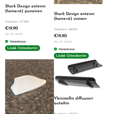
Shark Design antenni
(hainevä) punainen
Shark Design antenni
(hainevä) sininen
Tuotenro: 67389
€
19,90
Tuotenro: 68108
(Sis. Alv 25,5%)
€
19,90
Varastossa
(Sis. Alv 25,5%)
Lisää Ostoskoriin
Varastossa
Lisää Ostoskoriin
Yleismallin diffuusori
autoihin
Tuotenro: 71076