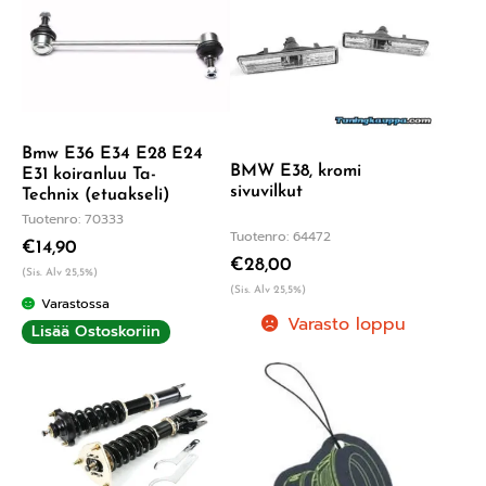
Bmw E36 E34 E28 E24
BMW E38, kromi
E31 koiranluu Ta-
sivuvilkut
Technix (etuakseli)
Tuotenro: 70333
Tuotenro: 64472
€
14,90
€
28,00
(Sis. Alv 25,5%)
(Sis. Alv 25,5%)
Varastossa
Varasto loppu
Lisää Ostoskoriin