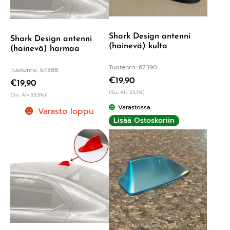
Shark Design antenni
Shark Design antenni
(hainevä) kulta
(hainevä) harmaa
Tuotenro: 67390
Tuotenro: 67388
€
19,90
€
19,90
(Sis. Alv 25,5%)
(Sis. Alv 25,5%)
Varastossa
Varasto loppu
Lisää Ostoskoriin