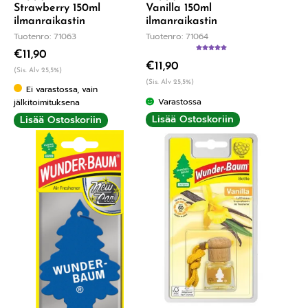
Strawberry 150ml
Vanilla 150ml
ilmanraikastin
ilmanraikastin
Tuotenro: 71063
Tuotenro: 71064
€
11,90
Arvostelu
€
11,90
tuotteesta:
(Sis. Alv 25,5%)
5.00
/ 5
(Sis. Alv 25,5%)
Ei varastossa, vain
Varastossa
jälkitoimituksena
Lisää Ostoskoriin
Lisää Ostoskoriin