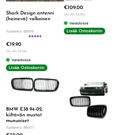
€
109,00
Shark Design antenni
(Sis. Alv 25,5%)
(hainevä) valkoinen
Varastossa
Lisää Ostoskoriin
Tuotenro: 68109
Arvostelu
€
19,90
tuotteesta:
4.75
/ 5
(Sis. Alv 25,5%)
Varastossa
Lisää Ostoskoriin
BMW E38 94-02,
kiiltävän mustat
munuaiset
Tuotenro: 66377