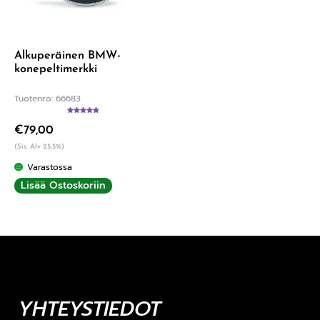
Alkuperäinen BMW-
konepeltimerkki
Tuotenro: 66683
Arvostelu
€
79,00
tuotteesta:
5.00
/ 5
(Sis. Alv 25,5%)
Varastossa
Lisää Ostoskoriin
YHTEYSTIEDOT