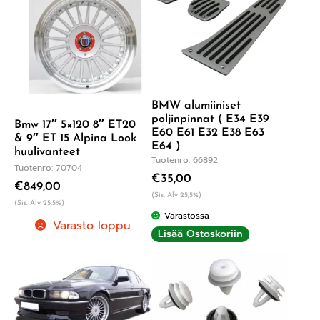
BMW alumiiniset
poljinpinnat ( E34 E39
Bmw 17″ 5×120 8″ ET20
E60 E61 E32 E38 E63
& 9″ ET 15 Alpina Look
E64 )
huulivanteet
Tuotenro: 66892
Tuotenro: 70704
€
35,00
€
849,00
(Sis. Alv 25,5%)
(Sis. Alv 25,5%)
Varastossa
Varasto loppu
Lisää Ostoskoriin