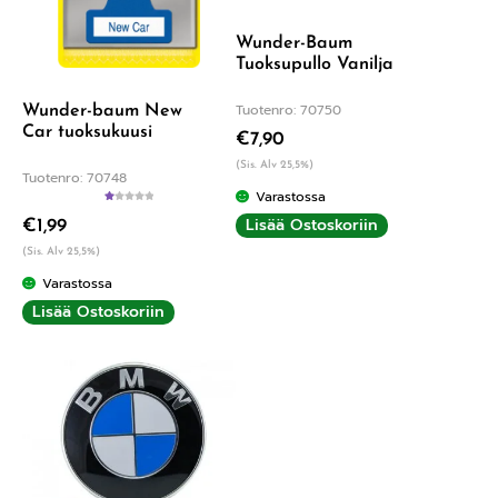
Wunder-Baum
Tuoksupullo Vanilja
Tuotenro: 70750
Wunder-baum New
Car tuoksukuusi
€
7,90
(Sis. Alv 25,5%)
Tuotenro: 70748
Varastossa
A
Lisää Ostoskoriin
€
1,99
rv
os
tel
(Sis. Alv 25,5%)
u
tu
Varastossa
ott
ee
Lisää Ostoskoriin
st
a:
1.
00
/ 5