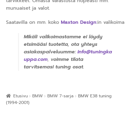
tarvikkeet. Omasta varastosta nopeasti mm.
munuaiset ja valot.
Saatavilla on mm. koko
Maxton Design
:in valikoima
Mikäli valikoimastamme ei löydy
etsimääsi tuotetta, ota yhteys
asiakaspalveluumme:
info@tuningka
uppa.com
,
voimme tilata
tarvitsemasi tuning osat.
Etusivu
BMW
BMW 7-sarja
BMW E38 tuning
(1994-2001)