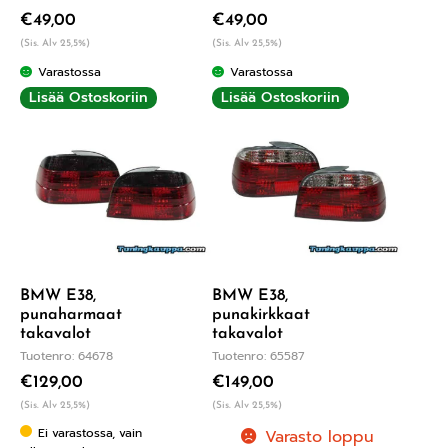
€
49,00
€
49,00
(Sis. Alv 25,5%)
(Sis. Alv 25,5%)
Varastossa
Varastossa
Lisää Ostoskoriin
Lisää Ostoskoriin
BMW E38,
BMW E38,
punaharmaat
punakirkkaat
takavalot
takavalot
Tuotenro: 64678
Tuotenro: 65587
€
129,00
€
149,00
(Sis. Alv 25,5%)
(Sis. Alv 25,5%)
Ei varastossa, vain
Varasto loppu