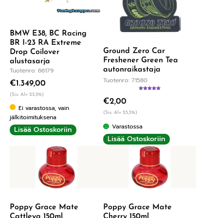
BMW E38, BC Racing
BR I-23 RA Extreme
Ground Zero Car
Drop Coilover
Freshener Green Tea
alustasarja
autonraikastaja
Tuotenro: 66179
Tuotenro: 71580
€
1.349,00
Arvostelu
(Sis. Alv 25,5%)
€
2,00
tuotteesta:
5.00
/ 5
Ei varastossa, vain
(Sis. Alv 25,5%)
jälkitoimituksena
Varastossa
Lisää Ostoskoriin
Lisää Ostoskoriin
Poppy Grace Mate
Poppy Grace Mate
Cattleya 150ml
Cherry 150ml