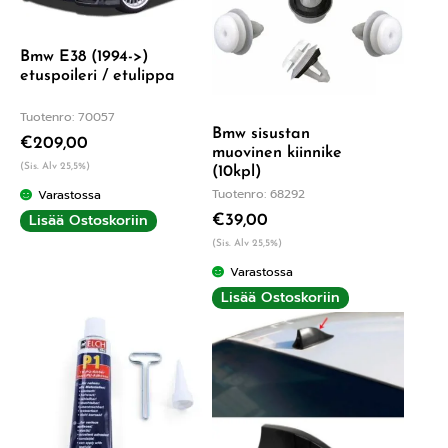
Bmw E38 (1994->)
etuspoileri / etulippa
Tuotenro: 70057
Bmw sisustan
€
209,00
muovinen kiinnike
(Sis. Alv 25,5%)
(10kpl)
Tuotenro: 68292
Varastossa
Lisää Ostoskoriin
€
39,00
(Sis. Alv 25,5%)
Varastossa
Lisää Ostoskoriin