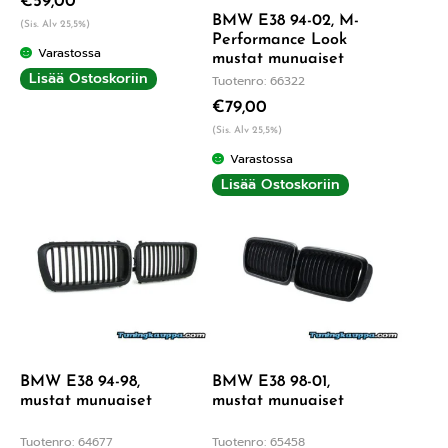
€
59,00
BMW E38 94-02, M-
(Sis. Alv 25,5%)
Performance Look
Varastossa
mustat munuaiset
Lisää Ostoskoriin
Tuotenro: 66322
€
79,00
(Sis. Alv 25,5%)
Varastossa
Lisää Ostoskoriin
BMW E38 94-98,
BMW E38 98-01,
mustat munuaiset
mustat munuaiset
Tuotenro: 64677
Tuotenro: 65458