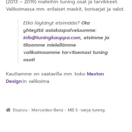
(2013 – 2019) malleihin tuning osat ja tarvikkeet.
Valikoimassa mm. erilaiset maskit, korisarjat ja valot.
Etkö löytänyt etsimääsi?
Ota
yhteyttä asiakaspalveluumme:
info@tuningkauppa.com
,
etsimme ja
tilaamme mielellämme
valikoimaamme tarvitsemasi tuning
osat!
Kauttamme on saatavilla mm. koko
Maxton
Design
:in valikoima.
Etusivu
Mercedes-Benz
MB S -sarja tuning