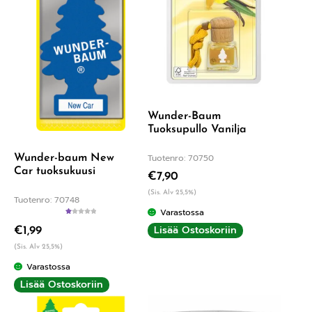
Wunder-Baum
Tuoksupullo Vanilja
Tuotenro: 70750
Wunder-baum New
Car tuoksukuusi
€
7,90
(Sis. Alv 25,5%)
Tuotenro: 70748
Varastossa
A
Lisää Ostoskoriin
€
1,99
rv
os
tel
(Sis. Alv 25,5%)
u
tu
Varastossa
ott
ee
Lisää Ostoskoriin
st
a:
1.
00