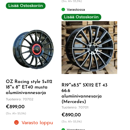
(Sis. Alv 25,5%)
Lisää Ostoskoriin
Varastossa
Lisää Ostoskoriin
OZ Racing style 5×112
R19″x8.5″ 5X112 ET 43
18″x 8″ ET40 musta
66.6
alumiinivannesarja
alumiinivannesarja
Tuotenro: 70702
(Mercedes)
€
899,00
Tuotenro: 70701
(Sis. Alv 25,5%)
€
890,00
Varasto loppu
(Sis. Alv 25,5%)