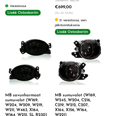
Tuotenro: 68256
Varastossa
€
699,00
Lisää Ostoskoriin
(Sis. Alv 25,5%)
Ei varastossa, vain
jälkitoimituksena
Lisää Ostoskoriin
MB savunharmaat
MB sumuvalot (W169,
sumuvalot (W169,
W245, W204, C216,
W204, W209, W219,
C219, W212, C207,
W211, W463, X164,
X164, X156, W164,
W164, W251, SL R230)
W221)