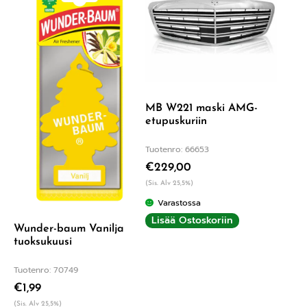
/ 5
MB W221 maski AMG-
etupuskuriin
Tuotenro: 66653
€
229,00
(Sis. Alv 25,5%)
Varastossa
Lisää Ostoskoriin
Wunder-baum Vanilja
tuoksukuusi
Tuotenro: 70749
€
1,99
(Sis. Alv 25,5%)