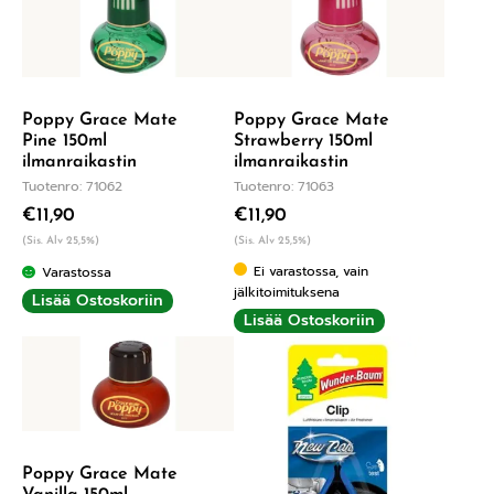
Poppy Grace Mate
Poppy Grace Mate
Pine 150ml
Strawberry 150ml
ilmanraikastin
ilmanraikastin
Tuotenro: 71062
Tuotenro: 71063
€
11,90
€
11,90
(Sis. Alv 25,5%)
(Sis. Alv 25,5%)
Ei varastossa, vain
Varastossa
jälkitoimituksena
Lisää Ostoskoriin
Lisää Ostoskoriin
Poppy Grace Mate