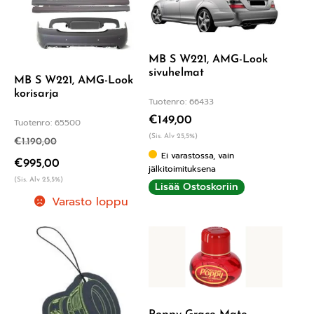
MB S W221, AMG-Look
sivuhelmat
MB S W221, AMG-Look
korisarja
Tuotenro: 66433
€
149,00
Tuotenro: 65500
(Sis. Alv 25,5%)
€
1.190,00
Ei varastossa, vain
€
995,00
jälkitoimituksena
(Sis. Alv 25,5%)
Lisää Ostoskoriin
Varasto loppu