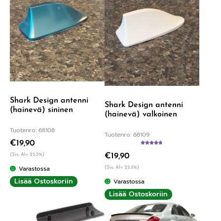
Shark Design antenni
Shark Design antenni
(hainevä) sininen
(hainevä) valkoinen
Tuotenro: 68108
Tuotenro: 68109
€
19,90
Arvostelu
(Sis. Alv 25,5%)
€
19,90
tuotteesta:
4.75
/ 5
Varastossa
(Sis. Alv 25,5%)
Lisää Ostoskoriin
Varastossa
Lisää Ostoskoriin