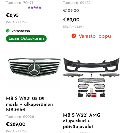
Tuotenro: 70471
Tuotenro: 69425
€
109,00
Arvostelu
€
8,95
tuotteesta:
5.00
/ 5
€
89,00
(Sis. Alv 25,5%)
(Sis. Alv 25,5%)
Varastossa
Varasto loppu
Lisää Ostoskoriin
MB S W221 05-09
maski + alkuperäinen
MB-tähti
MB S W221 AMG
Tuotenro: 69026
etupuskuri +
€
289,00
päiväajovalot
(Sis. Alv 25,5%)