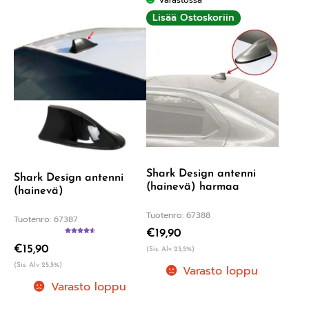
Varastossa
Lisää Ostoskoriin
Shark Design antenni
Shark Design antenni
(hainevä) harmaa
(hainevä)
Tuotenro: 67388
Tuotenro: 67387
€
19,90
Arvostelu
€
15,90
tuotteesta:
(Sis. Alv 25,5%)
4.60
/ 5
(Sis. Alv 25,5%)
Varasto loppu
Varasto loppu