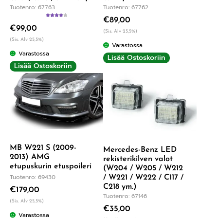
Tuotenro: 67763
Tuotenro: 67762
€
89,00
Arvostelu
€
99,00
tuotteesta:
(Sis. Alv 25,5%)
4.00
/ 5
(Sis. Alv 25,5%)
Varastossa
Varastossa
Lisää Ostoskoriin
Lisää Ostoskoriin
MB W221 S (2009-
Mercedes-Benz LED
2013) AMG
rekisterikilven valot
etupuskurin etuspoileri
(W204 / W205 / W212
Tuotenro: 69430
/ W221 / W222 / C117 /
C218 ym.)
€
179,00
Tuotenro: 67146
(Sis. Alv 25,5%)
€
35,00
Varastossa