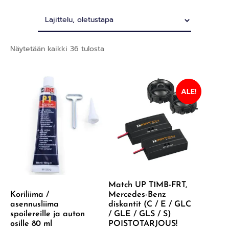
Näytetään kaikki 36 tulosta
ALE!
Match UP T1MB-FRT,
Koriliima /
Mercedes-Benz
asennusliima
diskantit (C / E / GLC
spoilereille ja auton
/ GLE / GLS / S)
osille 80 ml
POISTOTARJOUS!