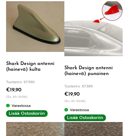
Shark Design antenni
Shark Design antenni
(hainevä) kulta
(hainevä) punainen
Tuotenro: 67390
Tuotenro: 67389
€
19,90
€
19,90
(Sis. Alv 25,5%)
(Sis. Alv 25,5%)
Varastossa
Varastossa
Lisää Ostoskoriin
Lisää Ostoskoriin