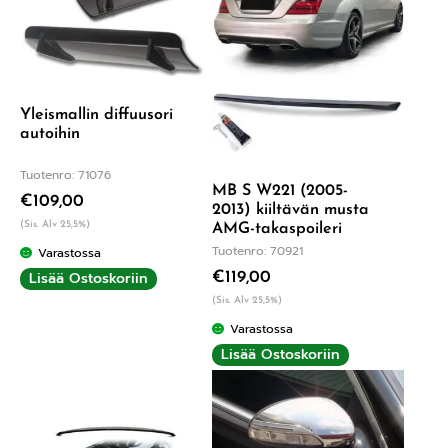
Yleismallin diffuusori
autoihin
Tuotenro: 71076
MB S W221 (2005-
€
109,00
2013) kiiltävän musta
(Sis. Alv 25,5%)
AMG-takaspoileri
Tuotenro: 70921
Varastossa
Lisää Ostoskoriin
€
119,00
(Sis. Alv 25,5%)
Varastossa
Lisää Ostoskoriin