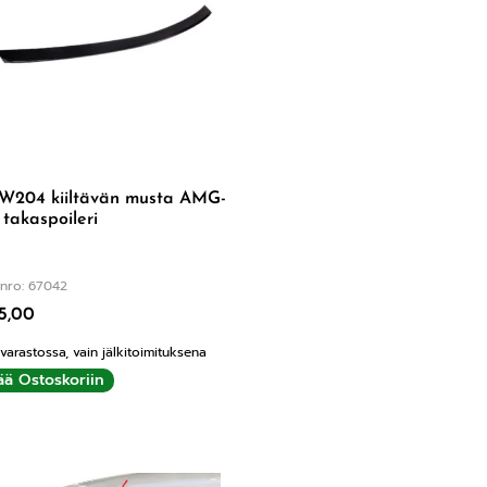
W204 kiiltävän musta AMG-
 takaspoileri
nro: 67042
5,00
 varastossa, vain jälkitoimituksena
ää Ostoskoriin