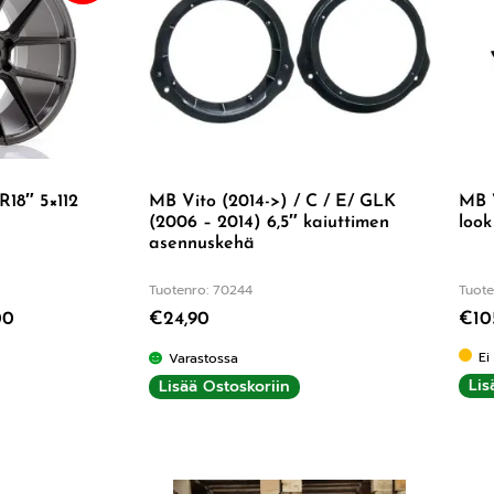
R18″ 5×112
MB Vito (2014->) / C / E/ GLK
MB 
(2006 – 2014) 6,5″ kaiuttimen
look
asennuskehä
Tuotenro: 70244
Tuote
00
€
24,90
€
10
Ei
Varastossa
Lis
Lisää Ostoskoriin