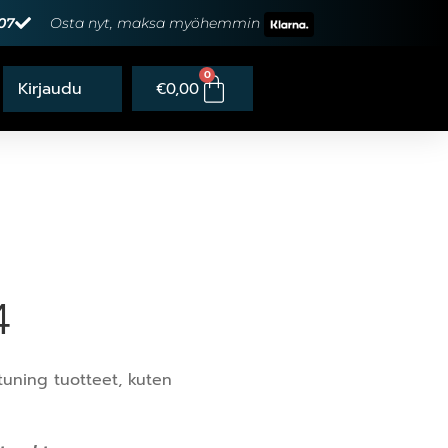
07
Osta nyt, maksa myöhemmin
0
€
0,00
4
uning tuotteet, kuten