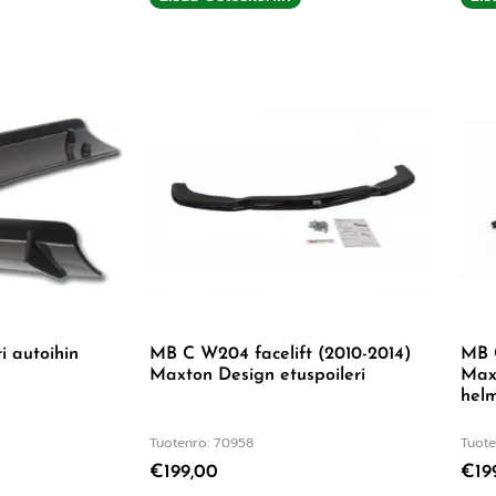
ri autoihin
MB C W204 facelift (2010-2014)
MB C
Maxton Design etuspoileri
Maxt
helm
Tuotenro: 70958
Tuote
€
199,00
€
19