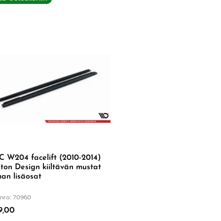
 W204 facelift (2010-2014)
on Design kiiltävän mustat
an lisäosat
nro: 70960
9,00