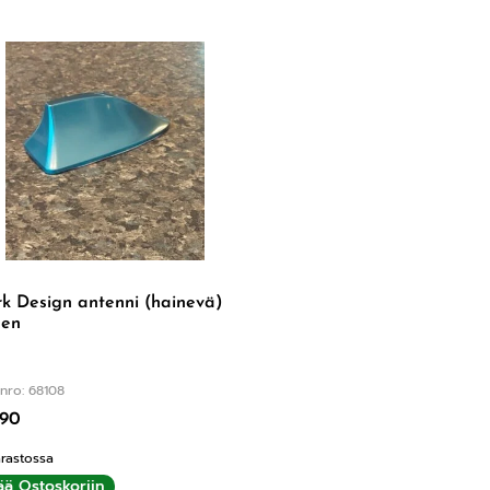
k Design antenni (hainevä)
nen
nro: 68108
,90
rastossa
ää Ostoskoriin