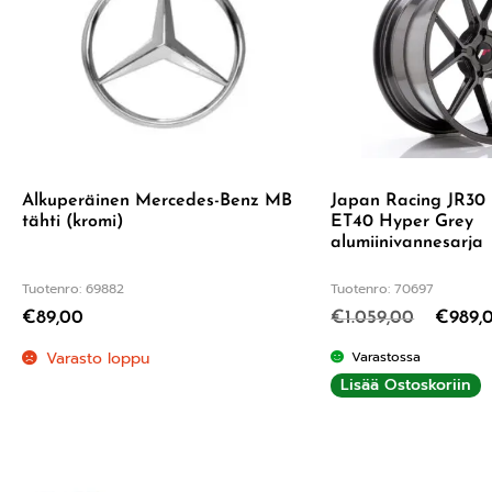
Alkuperäinen Mercedes-Benz MB
Japan Racing JR30 
tähti (kromi)
ET40 Hyper Grey
alumiinivannesarja
Tuotenro: 69882
Tuotenro: 70697
€
89,00
€
1.059,00
€
989,
Varasto loppu
Varastossa
Lisää Ostoskoriin