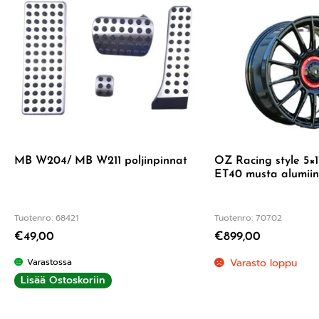
MB W204/ MB W211 poljinpinnat
OZ Racing style 5×1
ET40 musta alumiin
Tuotenro: 68421
Tuotenro: 70702
€
49,00
€
899,00
Varastossa
Varasto loppu
Lisää Ostoskoriin