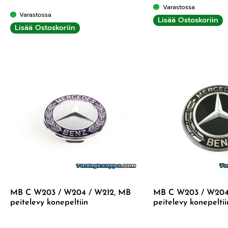
Varastossa
Varastossa
Lisää Ostoskoriin
Lisää Ostoskoriin
MB C W203 / W204 / W212, MB
MB C W203 / W204
peitelevy konepeltiin
peitelevy konepelti