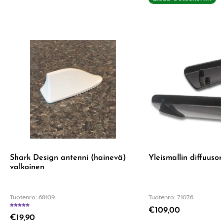
Shark Design antenni (hainevä)
Yleismallin diffuuso
valkoinen
Tuotenro: 68109
Tuotenro: 71076
€
109,00
Arvostelu tuotteesta:
4.75
/ 5
€
19,90