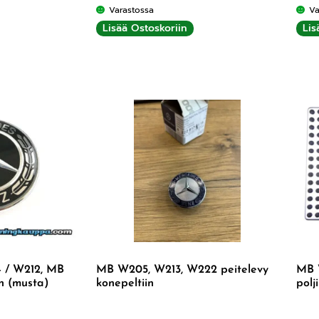
Varastossa
Va
Lisää Ostoskoriin
Lis
 / W212, MB
MB W205, W213, W222 peitelevy
MB 
in (musta)
konepeltiin
polj