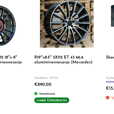
12 18″x 8″
R19″x8.5″ 5X112 ET 43 66.6
Shar
ivannesarja
alumiinivannesarja (Mercedes)
Tuotenro: 70701
Tuote
€
890,00
€
15
Varastossa
V
Lisää Ostoskoriin