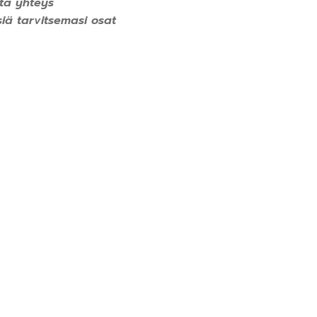
ta yhteys
iä tarvitsemasi osat