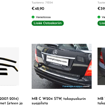
Tuotenro: 71554
Tuote
€
48,90
€
59
Varastossa
Va
Lisää Ostoskoriin
Lis
2007-2014)
MB C W204 STW, takapuskurin
MB 
imet (eteen ja
suojalista
taka