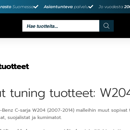
rasto
Suomessa
Asiantunteva
palvelu
Jo vuodesta
20
tuotteet
t tuning tuotteet: W20
Benz C-sarja W204 (2007-2014) malleihin muut sopivat t
at, suojalistat ja kumimatot.