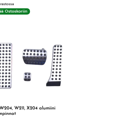
rastossa
ää Ostoskoriin
W204, W211, X204 alumiini
inpinnat