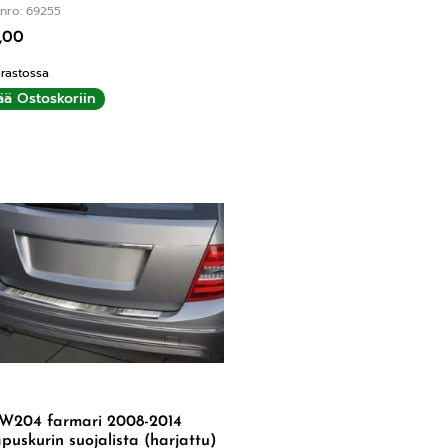
nro: 69255
,00
rastossa
ää Ostoskoriin
W204 farmari 2008-2014
puskurin suojalista (harjattu)