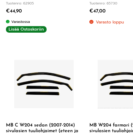
Tuotenro: 62905
Tuotenro: 65730
€
44,90
€
47,00
Varastossa
Varasto loppu
Lisää Ostoskoriin
MB C W204 sedan (2007-2014)
MB W204 farmari (
sivulasien tuuliohjaimet (eteen ja
sivulasien tuuliohja