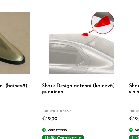
ni (hainevä)
Shark Design antenni (hainevä)
Shar
punainen
sini
Tuotenro: 67389
Tuote
€
19,90
€
19
Varastossa
Va
Lisää Ostoskoriin
Lis