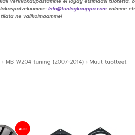
käli verkkokaupastamme ei löydy etsimääsi tuotetta, o
siakaspalveluumme:
info@tuningkauppa.com
voimme ets
 tilata ne valikoimaamme!
MB W204 tuning (2007-2014)
Muut tuotteet
ALE!