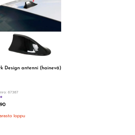
k Design antenni (hainevä)
nro: 67387
Arvostelu tuotteesta:
4.60
/ 5
,90
arasto loppu