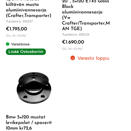
20″, 5×120 ET45 Gloss
kiiltävän musta
Black
alumiinivannesarja
alumiinivannesarja
(Crafter,Transporter)
(Vw
Tuotenro: 69297
Crafter/Transporter,M
€
1.795,00
AN TGE)
Tuotenro: 69529
(Sis. Alv 25,5%)
€
1.690,00
Varastossa
(Sis. Alv 25,5%)
Lisää Ostoskoriin
Varasto loppu
Bmw 5×120 mustat
levikepalat / spacerit
10mm kr72,6