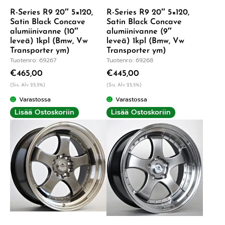
R-Series R9 20″ 5×120,
R-Series R9 20″ 5×120,
Satin Black Concave
Satin Black Concave
alumiinivanne (10″
alumiinivanne (9″
leveä) 1kpl (Bmw, Vw
leveä) 1kpl (Bmw, Vw
Transporter ym)
Transporter ym)
Tuotenro: 69267
Tuotenro: 69268
€
465,00
€
445,00
(Sis. Alv 25,5%)
(Sis. Alv 25,5%)
Varastossa
Varastossa
Lisää Ostoskoriin
Lisää Ostoskoriin