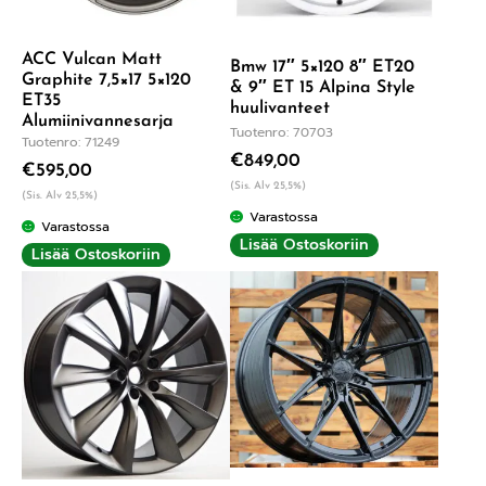
ACC Vulcan Matt
Bmw 17″ 5×120 8″ ET20
Graphite 7,5×17 5×120
& 9″ ET 15 Alpina Style
ET35
huulivanteet
Alumiinivannesarja
Tuotenro: 70703
Tuotenro: 71249
€
849,00
€
595,00
(Sis. Alv 25,5%)
(Sis. Alv 25,5%)
Varastossa
Varastossa
Lisää Ostoskoriin
Lisää Ostoskoriin