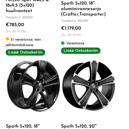
Spath 5×120, 18″
18×9,5 (5×120)
alumiinivannesarja
huulivanteet
(Crafter,Transporter)
Tuotenro: 69260
Tuotenro: 69299
€
785,00
€
1.179,00
(Sis. Alv 25,5%)
(Sis. Alv 25,5%)
Ei varastossa, vain
Varastossa
jälkitoimituksena
Lisää Ostoskoriin
Lisää Ostoskoriin
Spath 5×120, 18″
Spath 5×120, 20″