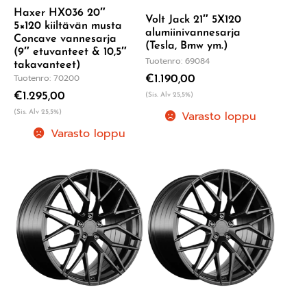
Haxer HX036 20″
Volt Jack 21″ 5X120
5×120 kiiltävän musta
alumiinivannesarja
Concave vannesarja
(Tesla, Bmw ym.)
(9″ etuvanteet & 10,5″
Tuotenro: 69084
takavanteet)
Tuotenro: 70200
€
1.190,00
€
1.295,00
(Sis. Alv 25,5%)
(Sis. Alv 25,5%)
Varasto loppu
Varasto loppu