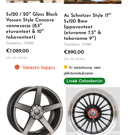
5×120 / 20″ Gloss Black
Ac Schnitzer Style 17″
Vossen Style Concave
5×120 Bmw
vannesarja (8,5″
lippavanteet
etuvanteet & 10″
(etuvanne 7,5″ &
takavanteet)
takavanne 9″)
Tuotenro: 70199
Tuotenro: 70196
€
1.089,00
€
890,00
(Sis. Alv 25,5%)
(Sis. Alv 25,5%)
Varasto loppu
Ei varastossa, vain
jälkitoimituksena
Lisää Ostoskoriin