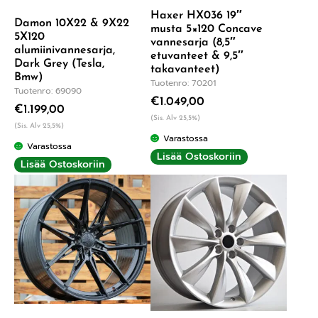
Haxer HX036 19″
Damon 10X22 & 9X22
musta 5×120 Concave
5X120
vannesarja (8,5″
alumiinivannesarja,
etuvanteet & 9,5″
Dark Grey (Tesla,
takavanteet)
Bmw)
Tuotenro: 70201
Tuotenro: 69090
€
1.049,00
€
1.199,00
(Sis. Alv 25,5%)
(Sis. Alv 25,5%)
Varastossa
Varastossa
Lisää Ostoskoriin
Lisää Ostoskoriin