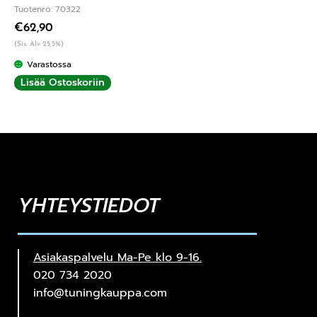
Tuotenro: 70322
€
62,90
(Sis. Alv 25,5%)
Varastossa
Lisää Ostoskoriin
YHTEYSTIEDOT
Asiakaspalvelu Ma-Pe klo 9-16.
020 734 2020
info@tuningkauppa.com