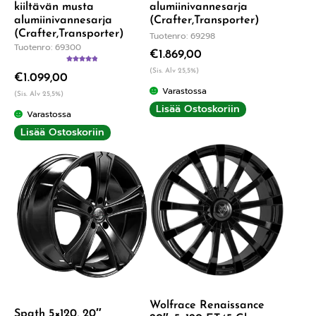
kiiltävän musta
alumiinivannesarja
alumiinivannesarja
(Crafter,Transporter)
(Crafter,Transporter)
Tuotenro: 69298
Tuotenro: 69300
€
1.869,00
Arvostelu
(Sis. Alv 25,5%)
€
1.099,00
tuotteesta:
5.00
/ 5
Varastossa
(Sis. Alv 25,5%)
Lisää Ostoskoriin
Varastossa
Lisää Ostoskoriin
Wolfrace Renaissance
Spath 5×120, 20″