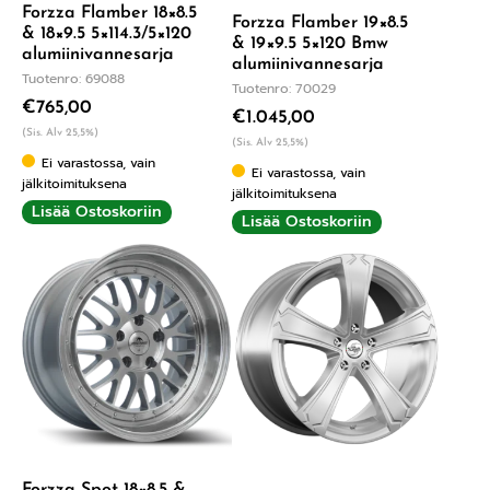
Forzza Flamber 18×8.5
Forzza Flamber 19×8.5
& 18×9.5 5×114.3/5×120
& 19×9.5 5×120 Bmw
alumiinivannesarja
alumiinivannesarja
Tuotenro: 69088
Tuotenro: 70029
€
765,00
€
1.045,00
(Sis. Alv 25,5%)
(Sis. Alv 25,5%)
Ei varastossa, vain
Ei varastossa, vain
jälkitoimituksena
jälkitoimituksena
Lisää Ostoskoriin
Lisää Ostoskoriin
Forzza Spot 18×8,5 &