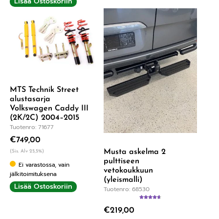
Lisää Ostoskoriin
MTS Technik Street
alustasarja
Volkswagen Caddy III
(2K/2C) 2004–2015
Tuotenro: 71677
€
749,00
Musta askelma 2
(Sis. Alv 25,5%)
pulttiseen
Ei varastossa, vain
vetokoukkuun
jälkitoimituksena
(yleismalli)
Lisää Ostoskoriin
Tuotenro: 68530
Arvostelu
€
219,00
tuotteesta:
4.67
/ 5