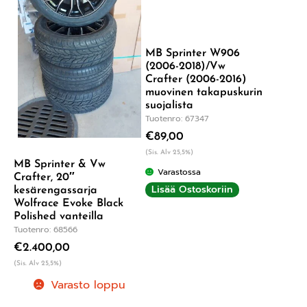
MB Sprinter W906
(2006-2018)/Vw
Crafter (2006-2016)
muovinen takapuskurin
suojalista
Tuotenro: 67347
€
89,00
(Sis. Alv 25,5%)
MB Sprinter & Vw
Varastossa
Crafter, 20″
Lisää Ostoskoriin
kesärengassarja
Wolfrace Evoke Black
Polished vanteilla
Tuotenro: 68566
€
2.400,00
(Sis. Alv 25,5%)
Varasto loppu