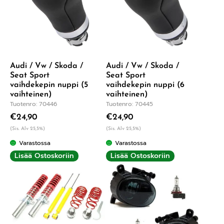
Audi / Vw / Skoda /
Audi / Vw / Skoda /
Seat Sport
Seat Sport
vaihdekepin nuppi (5
vaihdekepin nuppi (6
vaihteinen)
vaihteinen)
Tuotenro: 70446
Tuotenro: 70445
€
24,90
€
24,90
(Sis. Alv 25,5%)
(Sis. Alv 25,5%)
Varastossa
Varastossa
Lisää Ostoskoriin
Lisää Ostoskoriin