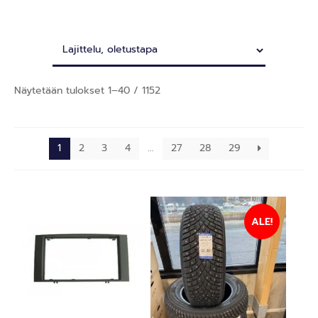
Näytetään tulokset 1–40 / 1152
1
2
3
4
…
27
28
29
ALE!