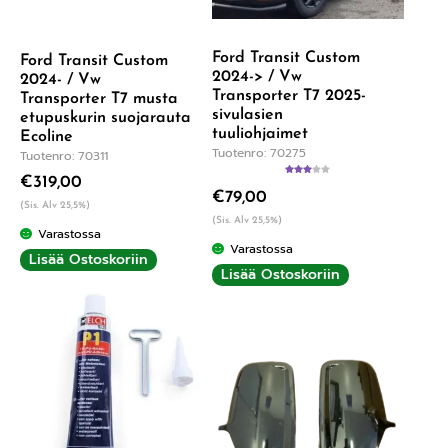
Ford Transit Custom
Ford Transit Custom
2024-> / Vw
2024- / Vw
Transporter T7 2025-
Transporter T7 musta
sivulasien
etupuskurin suojarauta
tuuliohjaimet
Ecoline
Tuotenro: 70275
Tuotenro: 70311
€
319,00
Arvoste
€
79,00
lu
(Sis. Alv 25,5%)
tuottees
ta:
3.00
(Sis. Alv 25,5%)
Varastossa
/ 5
Varastossa
Lisää Ostoskoriin
Lisää Ostoskoriin