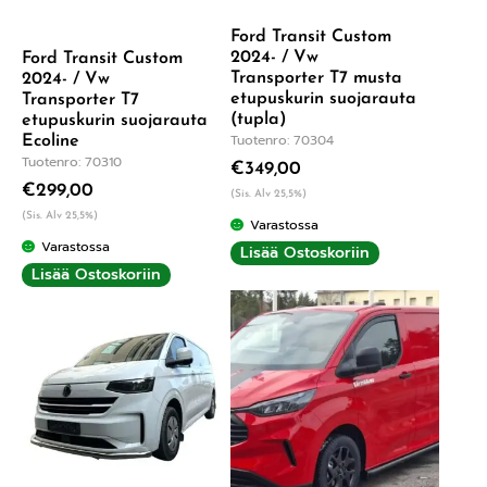
Ford Transit Custom
2024- / Vw
Ford Transit Custom
Transporter T7 musta
2024- / Vw
etupuskurin suojarauta
Transporter T7
(tupla)
etupuskurin suojarauta
Tuotenro: 70304
Ecoline
Tuotenro: 70310
€
349,00
€
299,00
(Sis. Alv 25,5%)
(Sis. Alv 25,5%)
Varastossa
Varastossa
Lisää Ostoskoriin
Lisää Ostoskoriin