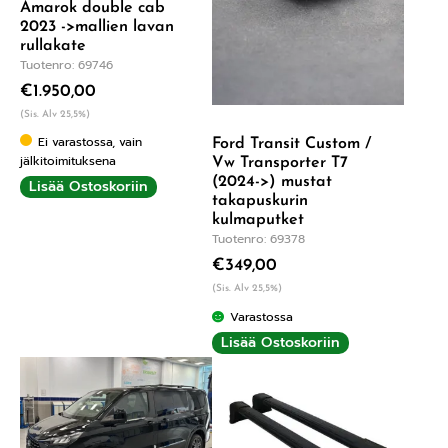
Amarok double cab
2023 ->mallien lavan
rullakate
Tuotenro: 69746
€
1.950,00
(Sis. Alv 25,5%)
Ei varastossa, vain
Ford Transit Custom /
jälkitoimituksena
Vw Transporter T7
(2024->) mustat
Lisää Ostoskoriin
takapuskurin
kulmaputket
Tuotenro: 69378
€
349,00
(Sis. Alv 25,5%)
Varastossa
Lisää Ostoskoriin