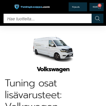
0
€
0,00
Volkswagen
Tuning osat
lisävarusteet: