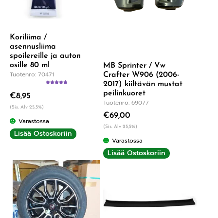
Koriliima /
asennusliima
spoilereille ja auton
osille 80 ml
MB Sprinter / Vw
Tuotenro: 70471
Crafter W906 (2006-
2017) kiiltävän mustat
Arvostelu
peilinkuoret
€
8,95
tuotteesta:
5.00
/ 5
Tuotenro: 69077
(Sis. Alv 25,5%)
€
69,00
Varastossa
(Sis. Alv 25,5%)
Lisää Ostoskoriin
Varastossa
Lisää Ostoskoriin