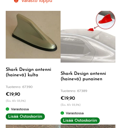
Varasto loppu
Shark Design antenni
Shark Design antenni
(hainevä) kulta
(hainevä) punainen
Tuotenro: 67390
Tuotenro: 67389
€
19,90
€
19,90
(Sis. Alv 25,5%)
(Sis. Alv 25,5%)
Varastossa
Varastossa
Lisää Ostoskoriin
Lisää Ostoskoriin