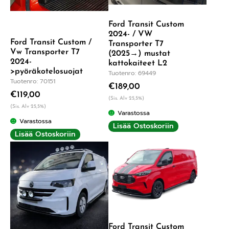
Ford Transit Custom
2024- / VW
Ford Transit Custom /
Transporter T7
Vw Transporter T7
(2025→) mustat
2024-
kattokaiteet L2
>pyöräkotelosuojat
Tuotenro: 69449
Tuotenro: 70151
€
189,00
€
119,00
(Sis. Alv 25,5%)
(Sis. Alv 25,5%)
Varastossa
Varastossa
Lisää Ostoskoriin
Lisää Ostoskoriin
Ford Transit Custom