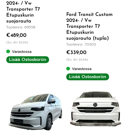
2024- / Vw
Transporter T7
Ford Transit Custom
Etupuskurin
2024- / Vw
suojarauta
Transporter T7
Tuotenro: 69558
Etupuskurin
€
489,00
suojarauta (tupla)
(Sis. Alv 25,5%)
Tuotenro: 70303
Varastossa
€
339,00
Lisää Ostoskoriin
(Sis. Alv 25,5%)
Varastossa
Lisää Ostoskoriin