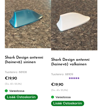
Shark Design antenni
Shark Design antenni
(hainevä) sininen
(hainevä) valkoinen
Tuotenro: 68108
Tuotenro: 68109
€
19,90
Arvostelu
(Sis. Alv 25,5%)
€
19,90
tuotteesta:
4.75
/ 5
Varastossa
(Sis. Alv 25,5%)
Lisää Ostoskoriin
Varastossa
Lisää Ostoskoriin