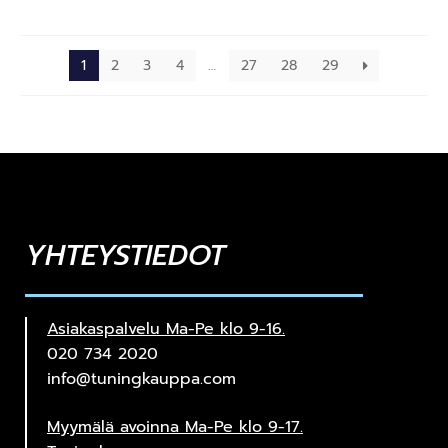
1
2
3
4
…
27
28
29
YHTEYSTIEDOT
Asiakaspalvelu Ma-Pe klo 9-16.
020 734 2020
info@tuningkauppa.com
Myymälä avoinna Ma-Pe klo 9-17.