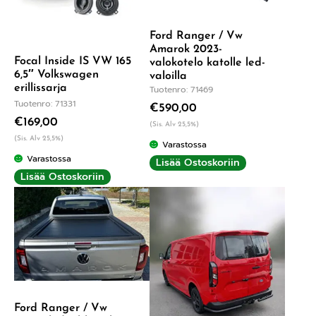
Ford Ranger / Vw
Amarok 2023-
Focal Inside IS VW 165
valokotelo katolle led-
6,5″ Volkswagen
valoilla
erillissarja
Tuotenro: 71469
Tuotenro: 71331
€
590,00
€
169,00
(Sis. Alv 25,5%)
(Sis. Alv 25,5%)
Varastossa
Varastossa
Lisää Ostoskoriin
Lisää Ostoskoriin
Ford Ranger / Vw