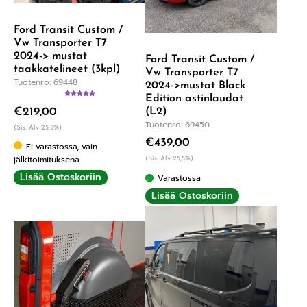
Ford Transit Custom /
Vw Transporter T7
2024-> mustat
Ford Transit Custom /
taakkatelineet (3kpl)
Vw Transporter T7
Tuotenro: 69448
2024->mustat Black
Edition astinlaudat
Arvostelu
(L2)
€
219,00
tuotteesta:
5.00
/ 5
Tuotenro: 69450
(Sis. Alv 25,5%)
€
439,00
Ei varastossa, vain
jälkitoimituksena
(Sis. Alv 25,5%)
Lisää Ostoskoriin
Varastossa
Lisää Ostoskoriin