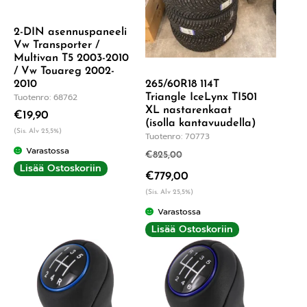
2-DIN asennuspaneeli
Vw Transporter /
Multivan T5 2003-2010
/ Vw Touareg 2002-
265/60R18 114T
2010
Tuotenro: 68762
Triangle IceLynx TI501
XL nastarenkaat
€
19,90
(isolla kantavuudella)
(Sis. Alv 25,5%)
Tuotenro: 70773
Varastossa
€
825,00
Lisää Ostoskoriin
€
779,00
(Sis. Alv 25,5%)
Varastossa
Lisää Ostoskoriin