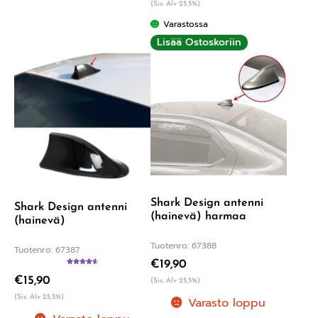
(Sis. Alv 25,5%)
Varastossa
Lisää Ostoskoriin
Shark Design antenni
Shark Design antenni
(hainevä) harmaa
(hainevä)
Tuotenro: 67388
Tuotenro: 67387
€
19,90
Arvostelu
€
15,90
tuotteesta:
(Sis. Alv 25,5%)
4.60
/ 5
(Sis. Alv 25,5%)
Varasto loppu