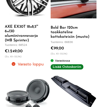
AXE EX30T 18×8,5″
Bold Bar 120cm
6×130
taakkateline
alumiinivannesarja
kattokateisiin (musta)
(MB Sprinter)
Tuotenro: 66836
Tuotenro: 68524
€
99,00
€
1.249,00
(Sis. Alv 25,5%)
(Sis. Alv 25,5%)
Varastossa
Varasto loppu
Lisää Ostoskoriin