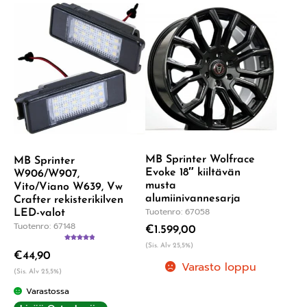
MB Sprinter Wolfrace
MB Sprinter
Evoke 18″ kiiltävän
W906/W907,
musta
Vito/Viano W639, Vw
alumiinivannesarja
Crafter rekisterikilven
Tuotenro: 67058
LED-valot
Tuotenro: 67148
€
1.599,00
(Sis. Alv 25,5%)
Arvostelu
€
44,90
tuotteesta:
5.00
/ 5
Varasto loppu
(Sis. Alv 25,5%)
Varastossa