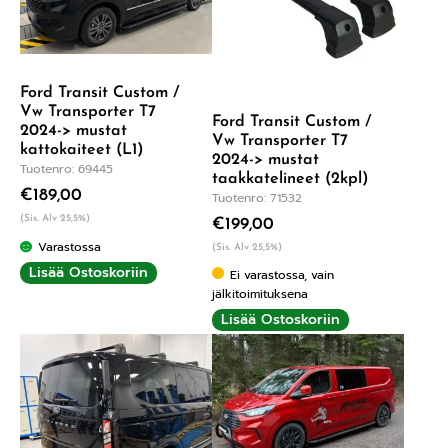
Ford Transit Custom /
Vw Transporter T7
Ford Transit Custom /
2024-> mustat
Vw Transporter T7
kattokaiteet (L1)
2024-> mustat
Tuotenro: 69445
taakkatelineet (2kpl)
€
189,00
Tuotenro: 71532
(Sis. Alv 25,5%)
€
199,00
Varastossa
(Sis. Alv 25,5%)
Lisää Ostoskoriin
Ei varastossa, vain
jälkitoimituksena
Lisää Ostoskoriin