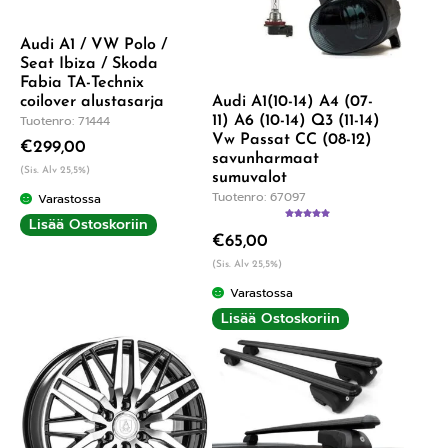
Audi A1 / VW Polo /
Seat Ibiza / Skoda
Fabia TA-Technix
coilover alustasarja
Audi A1(10-14) A4 (07-
Tuotenro: 71444
11) A6 (10-14) Q3 (11-14)
Vw Passat CC (08-12)
€
299,00
savunharmaat
(Sis. Alv 25,5%)
sumuvalot
Tuotenro: 67097
Varastossa
Lisää Ostoskoriin
Arvostelu
€
65,00
tuotteesta:
5.00
/ 5
(Sis. Alv 25,5%)
Varastossa
Lisää Ostoskoriin