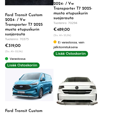
2024- / Vw
Transporter T7 2025-
musta etupuskurin
Ford Transit Custom
suojarauta
2024- / Vw
Tuotenro: 70294
Transporter T7 2025
musta etupuskurin
€
489,00
suojarauta
(Sis. Alv 25,5%)
Tuotenro: 70375
Ei varastossa, vain
€
319,00
jälkitoimituksena
(Sis. Alv 25,5%)
Lisää Ostoskoriin
Varastossa
Lisää Ostoskoriin
Ford Transit Custom