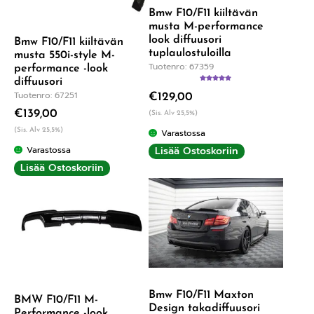
Bmw F10/F11 kiiltävän
musta M-performance
look diffuusori
Bmw F10/F11 kiiltävän
tuplaulostuloilla
musta 550i-style M-
Tuotenro: 67359
performance -look
diffuusori
Arvostelu
Tuotenro: 67251
€
129,00
tuotteesta:
5.00
/ 5
€
139,00
(Sis. Alv 25,5%)
(Sis. Alv 25,5%)
Varastossa
Varastossa
Lisää Ostoskoriin
Lisää Ostoskoriin
Bmw F10/F11 Maxton
BMW F10/F11 M-
Design takadiffuusori
Performance -look