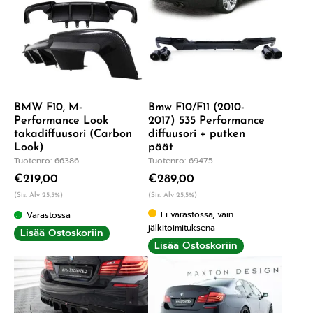
BMW F10, M-
Bmw F10/F11 (2010-
Performance Look
2017) 535 Performance
takadiffuusori (Carbon
diffuusori + putken
Look)
päät
Tuotenro: 66386
Tuotenro: 69475
€
219,00
€
289,00
(Sis. Alv 25,5%)
(Sis. Alv 25,5%)
Ei varastossa, vain
Varastossa
jälkitoimituksena
Lisää Ostoskoriin
Lisää Ostoskoriin