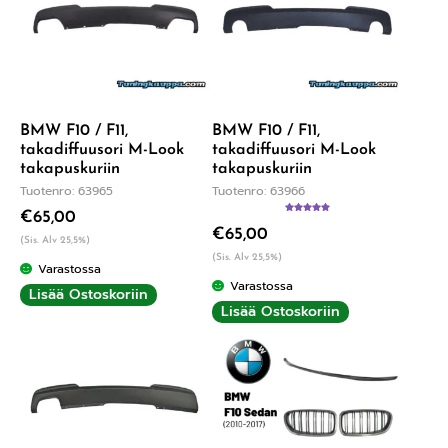
BMW F10 / F11,
BMW F10 / F11,
takadiffuusori M-Look
takadiffuusori M-Look
takapuskuriin
takapuskuriin
Tuotenro: 63965
Tuotenro: 63966
€
65,00
Arvostelu
€
65,00
tuotteesta:
(Sis. Alv 25,5%)
5.00
/ 5
(Sis. Alv 25,5%)
Varastossa
Varastossa
Lisää Ostoskoriin
Lisää Ostoskoriin