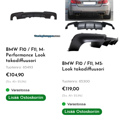
BMW F10 / F11, M-
Performance Look
takadiffuusori
BMW F10 / F11, M5-
Tuotenro: 65493
Look takadiffuusori
€
104,90
Tuotenro: 65300
(Sis. Alv 25,5%)
€
119,00
Varastossa
(Sis. Alv 25,5%)
Lisää Ostoskoriin
Varastossa
Lisää Ostoskoriin