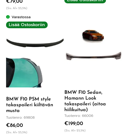
€
79,00
(Sis. Alv 25,5%)
Varastossa
Lisää Ostoskoriin
BMW F10 Sedan,
Hamann Look
BMW F10 PSM style
takaspoileri (aitoa
takaspoileri kiiltävän
hiilikuitua)
musta
Tuotenro: 66006
Tuotenro: 69808
€
199,00
€
86,00
(Sis. Alv 25,5%)
(Sis. Alv 25,5%)