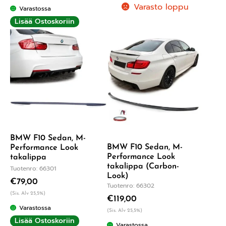
Varasto loppu
Varastossa
Lisää Ostoskoriin
BMW F10 Sedan, M-
BMW F10 Sedan, M-
Performance Look
Performance Look
takalippa
takalippa (Carbon-
Tuotenro: 66301
Look)
€
79,00
Tuotenro: 66302
(Sis. Alv 25,5%)
€
119,00
Varastossa
(Sis. Alv 25,5%)
Lisää Ostoskoriin
Varastossa