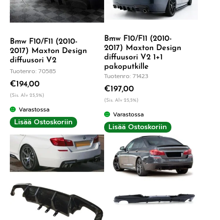
Bmw F10/F11 (2010-
Bmw F10/F11 (2010-
2017) Maxton Design
2017) Maxton Design
diffuusori V2 1+1
diffuusori V2
pakoputkille
Tuotenro: 70585
Tuotenro: 71423
€
194,00
€
197,00
(Sis. Alv 25,5%)
(Sis. Alv 25,5%)
Varastossa
Varastossa
Lisää Ostoskoriin
Lisää Ostoskoriin