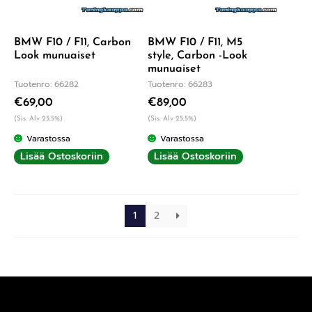
BMW F10 / F11, Carbon
BMW F10 / F11, M5
Look munuaiset
style, Carbon -Look
munuaiset
Tuotenro: 66282
Tuotenro: 66283
€
69,00
€
89,00
(Sis. Alv 25,5%)
(Sis. Alv 25,5%)
Varastossa
Varastossa
Lisää Ostoskoriin
Lisää Ostoskoriin
1
2