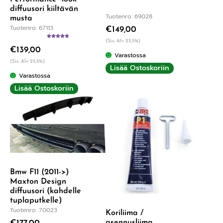
diffuusori kiiltävän
Tuotenro: 69028
musta
Tuotenro: 67113
€
149,00
(Sis. Alv 25,5%)
Arvostelu
€
139,00
tuotteesta:
Varastossa
5.00
/ 5
(Sis. Alv 25,5%)
Lisää Ostoskoriin
Varastossa
Lisää Ostoskoriin
Bmw F11 (2011->)
Maxton Design
diffuusori (kahdelle
tuplaputkelle)
Tuotenro: 70023
Koriliima /
asennusliima