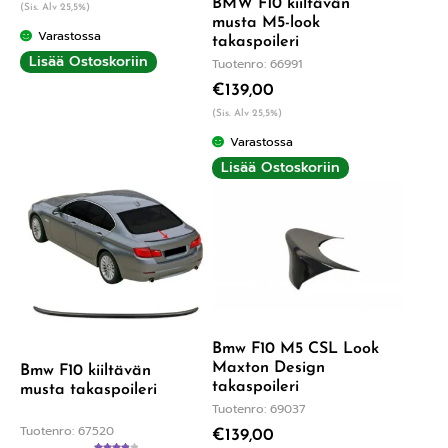
BMW F10 kiiltävän
(Sis. Alv 25,5%)
musta M5-look
Varastossa
takaspoileri
Lisää Ostoskoriin
Tuotenro: 66991
€
139,00
(Sis. Alv 25,5%)
Varastossa
Lisää Ostoskoriin
Bmw F10 M5 CSL Look
Maxton Design
Bmw F10 kiiltävän
takaspoileri
musta takaspoileri
Tuotenro: 69037
Tuotenro: 67520
€
139,00