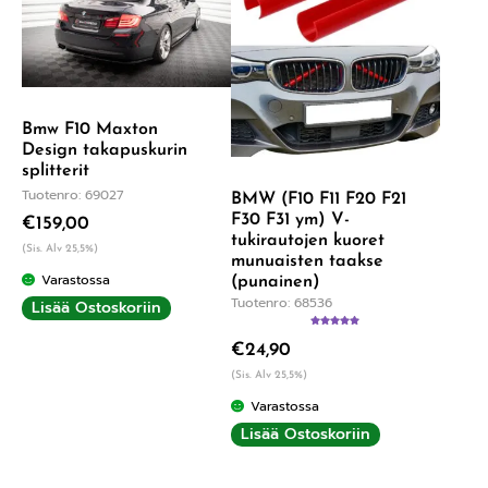
Bmw F10 Maxton
Design takapuskurin
splitterit
Tuotenro: 69027
BMW (F10 F11 F20 F21
F30 F31 ym) V-
€
159,00
tukirautojen kuoret
(Sis. Alv 25,5%)
munuaisten taakse
Varastossa
(punainen)
Tuotenro: 68536
Lisää Ostoskoriin
Arvostelu
€
24,90
tuotteesta:
5.00
/ 5
(Sis. Alv 25,5%)
Varastossa
Lisää Ostoskoriin