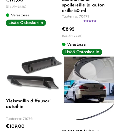
€
177,00
spoilereille ja auton
(Sis. Alv 25,5%)
osille 80 ml
Varastossa
Tuotenro: 70471
Lisää Ostoskoriin
Arvostelu
€
8,95
tuotteesta:
5.00
/ 5
(Sis. Alv 25,5%)
Varastossa
Lisää Ostoskoriin
Yleismallin diffuusori
autoihin
Tuotenro: 71076
€
109,00