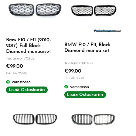
Bmw F10 / F11 (2010-
BMW F10 / F11, Black
2017) Full Black
Diamond munuaiset
Diamond munuaiset
Tuotenro: 70282
Tuotenro: 66288
€
99,00
€
99,00
(Sis. Alv 25,5%)
(Sis. Alv 25,5%)
Varastossa
Varastossa
Lisää Ostoskoriin
Lisää Ostoskoriin