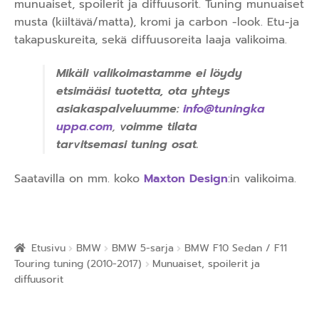
munuaiset, spoilerit ja diffuusorit. Tuning munuaiset
musta (kiiltävä/matta), kromi ja carbon -look. Etu-ja
takapuskureita, sekä diffuusoreita laaja valikoima.
Mikäli valikoimastamme ei löydy
etsimääsi tuotetta, ota yhteys
asiakaspalveluumme:
info@tuningka
uppa.com
,
voimme tilata
tarvitsemasi tuning osat.
Saatavilla on mm. koko
Maxton Design
:in valikoima.
Etusivu
BMW
BMW 5-sarja
BMW F10 Sedan / F11
Touring tuning (2010-2017)
Munuaiset, spoilerit ja
diffuusorit