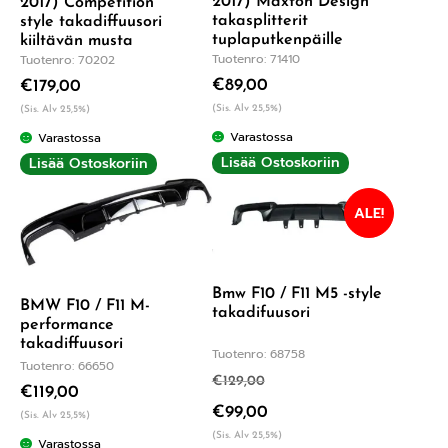
2017) Maxton Design
2017) Competition
takasplitterit
style takadiffuusori
tuplaputkenpäille
kiiltävän musta
Tuotenro: 71410
Tuotenro: 70202
€
89,00
€
179,00
(Sis. Alv 25,5%)
(Sis. Alv 25,5%)
Varastossa
Varastossa
Lisää Ostoskoriin
Lisää Ostoskoriin
ALE!
Bmw F10 / F11 M5 -style
BMW F10 / F11 M-
takadifuusori
performance
takadiffuusori
Tuotenro: 68758
Tuotenro: 66650
€
129,00
€
119,00
€
99,00
(Sis. Alv 25,5%)
(Sis. Alv 25,5%)
Varastossa