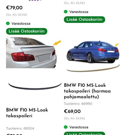
(Sis. Alv 25,5%)
Arvostelu
€
79,00
tuotteesta:
Varastossa
4.00
/ 5
(Sis. Alv 25,5%)
Lisää Ostoskoriin
Varastossa
Lisää Ostoskoriin
BMW F10 M5-Look
takaspoileri (harmaa
pohjamaalattu)
Tuotenro: 66990
BMW F10 M5-Look
€
69,00
takaspoileri
(Sis. Alv 25,5%)
Varastossa
Tuotenro: 66924
Lisää Ostoskoriin