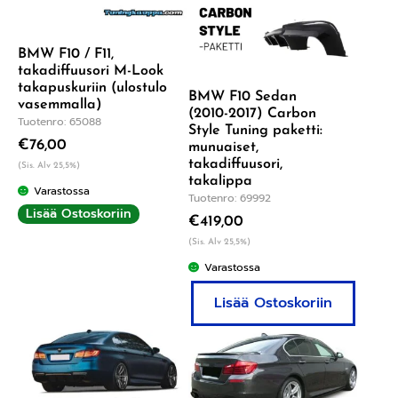
BMW F10 / F11,
takadiffuusori M-Look
takapuskuriin (ulostulo
BMW F10 Sedan
vasemmalla)
(2010-2017) Carbon
Tuotenro: 65088
Style Tuning paketti:
€
76,00
munuaiset,
takadiffuusori,
(Sis. Alv 25,5%)
takalippa
Varastossa
Tuotenro: 69992
Lisää Ostoskoriin
€
419,00
(Sis. Alv 25,5%)
Varastossa
Lisää Ostoskoriin