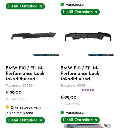
Varastossa
Lisää Ostoskoriin
Lisää Ostoskoriin
BMW F10 / F11, M-
BMW F10 / F11, M-
Performance Look
Performance Look
takadiffuusori
takadiffuusori
Tuotenro: 65490
Tuotenro: 65491
€
99,00
Arvostelu
€
99,00
tuotteesta:
(Sis. Alv 25,5%)
5.00
/ 5
(Sis. Alv 25,5%)
Ei varastossa, vain
Varastossa
jälkitoimituksena
Lisää Ostoskoriin
Lisää Ostoskoriin