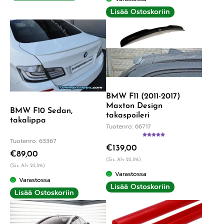
Lisää Ostoskoriin
BMW F11 (2011-2017)
Maxton Design
BMW F10 Sedan,
takaspoileri
takalippa
Tuotenro: 66717
Tuotenro: 63367
Arvostelu
€
139,00
tuotteesta:
€
89,00
5.00
/ 5
(Sis. Alv 25,5%)
(Sis. Alv 25,5%)
Varastossa
Varastossa
Lisää Ostoskoriin
Lisää Ostoskoriin