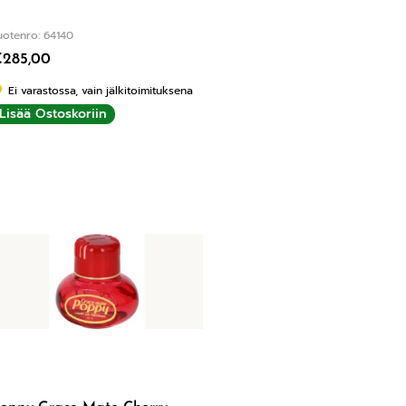
uotenro: 64140
€
285,00
Ei varastossa, vain jälkitoimituksena
Lisää Ostoskoriin