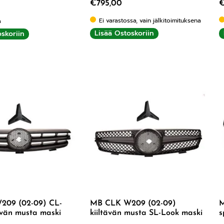
€
795,00
Ei varastossa, vain jälkitoimituksena
a
Lisää Ostoskoriin
skoriin
209 (02-09) CL-
MB CLK W209 (02-09)
M
ävän musta maski
kiiltävän musta SL-Look maski
s