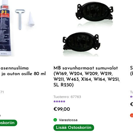
/ asennusliima
MB savunharmaat sumuvalot
S
e ja auton osille 80 ml
(W169, W204, W209, W219,
(
W211, W463, X164, W164, W251,
SL R230)
71
T
Tuotenro: 67763
rvostelu tuotteesta:
5.00
/ 5
Arvostelu tuotteesta:
4.00
/ 5
€
99,00
a
Varastossa
skoriin
Lisää Ostoskoriin