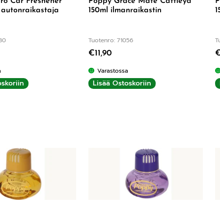
ro Car Freshener
Poppy Grace Mate Cattleya
P
 autonraikastaja
150ml ilmanraikastin
1
80
Tuotenro: 71056
T
€
11,90
a
Varastossa
skoriin
Lisää Ostoskoriin