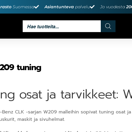
rasto
Suomessa
Asiantunteva
palvelu
Jo vuodesta
20
209 tuning
ing osat ja tarvikkeet:
Benz CLK -sarjan W209 malleihin sopivat tuning osat ja 
skurit, maskit ja sivuhelmat.