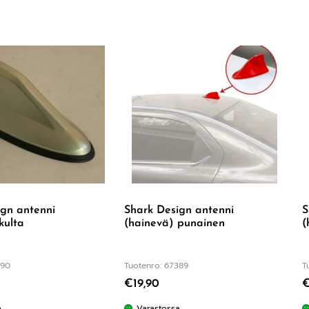
ign antenni
Shark Design antenni
S
kulta
(hainevä) punainen
(
390
Tuotenro: 67389
T
€
19,90
a
Varastossa