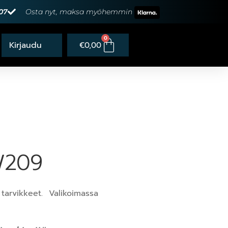
07
Osta nyt, maksa myöhemmin
0
€
0,00
 W209
tarvikkeet. Valikoimassa