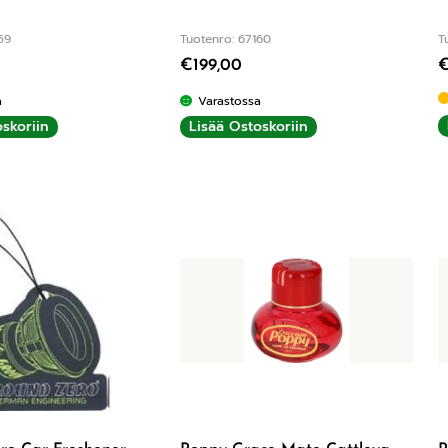
59
Tuotenro: 67160
T
€
199,00
a
Varastossa
skoriin
Lisää Ostoskoriin