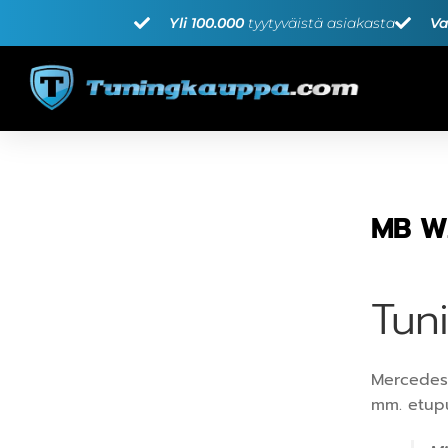
Yli 100.000
tyytyväistä asiakasta
Va
MB W
Tun
Mercedes-
mm. etupu