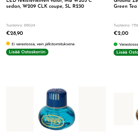
LED rekisterikilven valot, MB W203 C
Ground Ze
sedan, W209 CLK coupe, SL R230
Green Tea
Tuotenro: 69024
Tuotenro: 715
€
28,90
€
2,00
Ei varastossa, vain jälkitoimituksena
Varastoss
Lisää Ostoskoriin
Lisää Osto