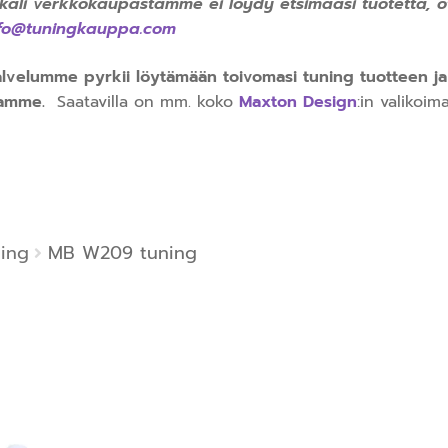
käli verkkokaupastamme ei löydy etsimääsi tuotetta, o
nfo@tuningkauppa.com
lvelumme pyrkii löytämään toivomasi tuning tuotteen j
aamme.
Saatavilla on mm. koko
Maxton Design
:in valikoima
ning
MB W209 tuning