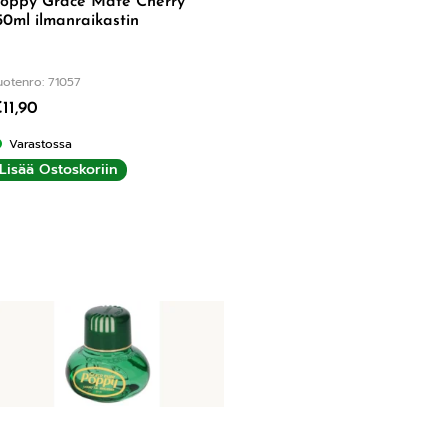
oppy Grace Mate Cherry
50ml ilmanraikastin
uotenro: 71057
€
11,90
Varastossa
Lisää Ostoskoriin