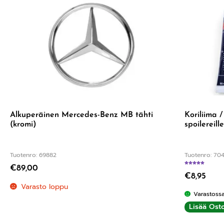
Alkuperäinen Mercedes-Benz MB tähti
Koriliima 
(kromi)
spoilereill
Tuotenro: 69882
Tuotenro: 704
€
89,00
A
€
8,95
Varasto loppu
Varastoss
Lisää Osto