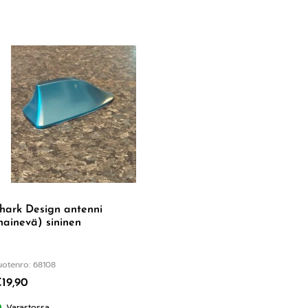
hark Design antenni
hainevä) sininen
uotenro: 68108
€
19,90
Varastossa