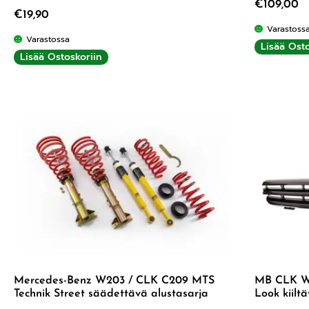
€
109,00
Arvostelu tuotteesta:
4.75
/ 5
€
19,90
Varastoss
Varastossa
Lisää Osto
Lisää Ostoskoriin
Mercedes-Benz W203 / CLK C209 MTS
MB CLK W
Technik Street säädettävä alustasarja
Look kiilt