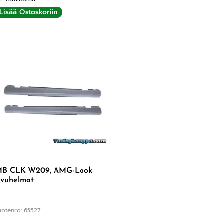
Lisää Ostoskoriin
B CLK W209, AMG-Look
ivuhelmat
uotenro: 65527