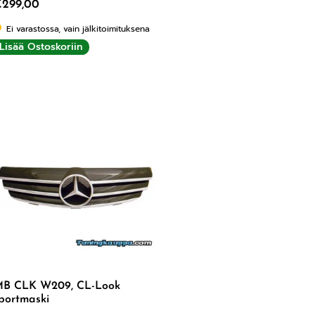
€
299,00
Ei varastossa, vain jälkitoimituksena
Lisää Ostoskoriin
B CLK W209, CL-Look
portmaski