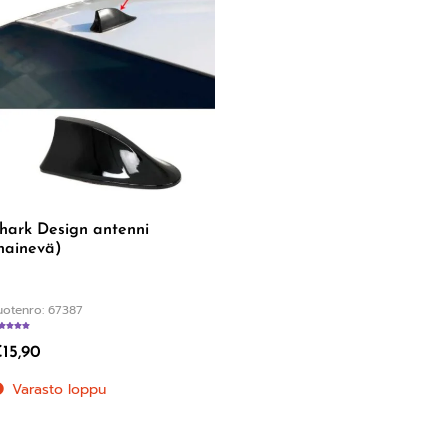
hark Design antenni
hainevä)
uotenro: 67387
Arvostelu tuotteesta:
4.60
/ 5
€
15,90
Varasto loppu