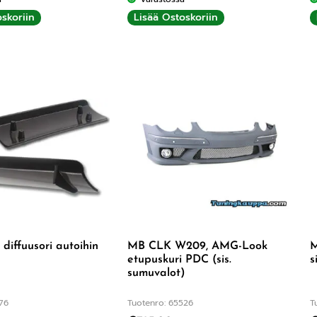
skoriin
Lisää Ostoskoriin
 diffuusori autoihin
MB CLK W209, AMG-Look
M
etupuskuri PDC (sis.
s
sumuvalot)
76
Tuotenro: 65526
T