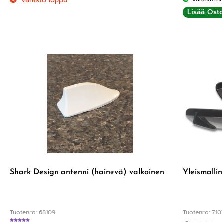
Varasto loppu
Lisää Osto
Shark Design antenni (hainevä) valkoinen
Yleismallin
Tuotenro: 68109
Tuotenro: 710