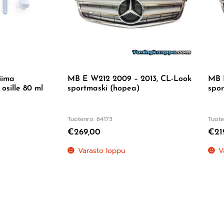
iima
MB E W212 2009 – 2013, CL-Look
MB 
 osille 80 ml
sportmaski (hopea)
spor
Tuotenro: 64173
Tuote
€
269,00
€
21
:
5.00
/ 5
Varasto loppu
V