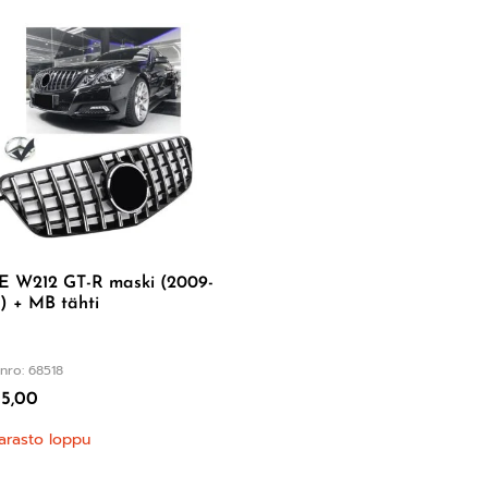
E W212 GT-R maski (2009-
) + MB tähti
nro: 68518
5,00
arasto loppu