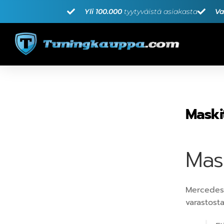
Yli 100.000
tyytyväistä asiakasta
Va
Maski
Mask
Mercedes-
varastosta