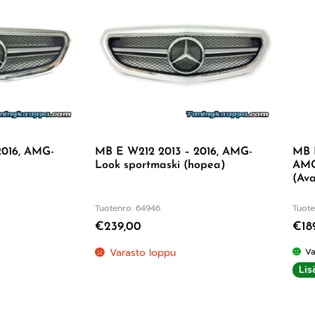
2016, AMG-
MB E W212 2013 – 2016, AMG-
MB 
Look sportmaski (hopea)
AMG
(Ava
Tuotenro: 64946
Tuote
€
239,00
€
18
Varasto loppu
Va
Lis