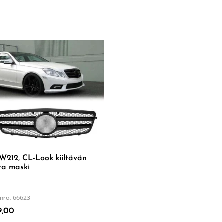
212, CL-Look kiiltävän
ta maski
nro: 66623
9,00