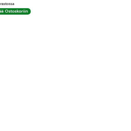
rastossa
ää Ostoskoriin