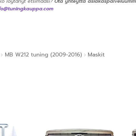
kö löytänyt etsimääsi?
Ota yhteyttä asiakaspalveluumm
nfo@tuningkauppa.com
MB W212 tuning (2009-2016)
Maskit