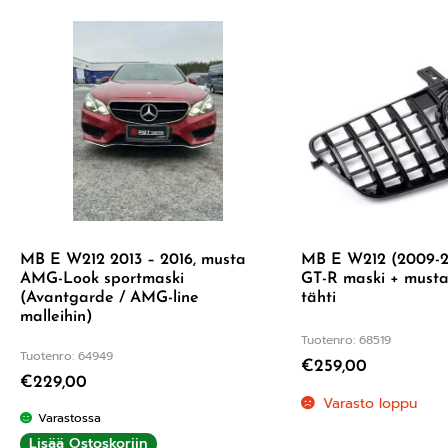
MB E W212 2013 – 2016, musta
MB E W212 (2009-2
AMG-Look sportmaski
GT-R maski + musta
(Avantgarde / AMG-line
tähti
malleihin)
Tuotenro: 68519
Tuotenro: 64949
€
259,00
€
229,00
Varasto loppu
Varastossa
Lisää Ostoskoriin