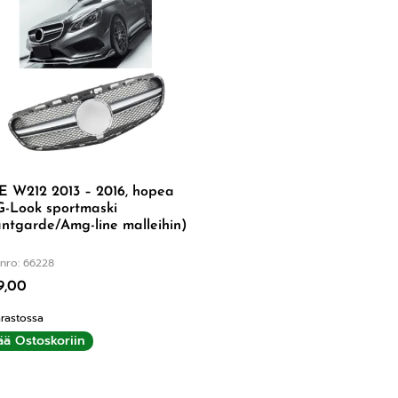
E W212 2013 – 2016, hopea
-Look sportmaski
ntgarde/Amg-line malleihin)
nro: 66228
9,00
rastossa
ää Ostoskoriin