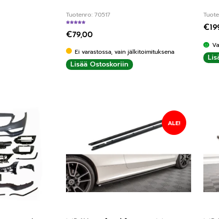
Tuotenro: 70517
Tuote
€
19
Arvostelu tuotteesta:
5.00
/ 5
€
79,00
Va
Ei varastossa, vain jälkitoimituksena
Lis
Lisää Ostoskoriin
ALE!