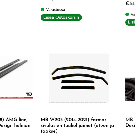
€
34
Varastossa
Va
Lisää Ostoskoriin
Lis
8) AMG-line,
MB W205 (2014-2021) farmari
MB 
esign helman
sivulasien tuuliohjaimet (eteen ja
Des
taakse)