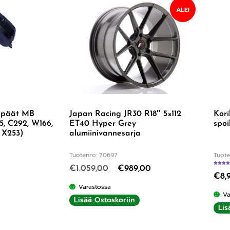
ALE!
n päät MB
Japan Racing JR30 R18″ 5×112
Kori
5, C292, W166,
ET40 Hyper Grey
spoi
 X253)
alumiinivannesarja
Tuotenro: 70697
Tuote
€
1.059,00
€
989,00
€
8,
Varastossa
Va
Lisää Ostoskoriin
Lis