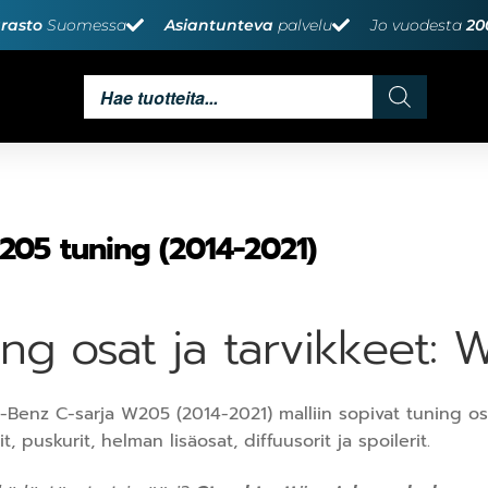
rasto
Suomessa
Asiantunteva
palvelu
Jo vuodesta
20
05 tuning (2014-2021)
ing osat ja tarvikkeet:
Benz C-sarja W205 (2014-2021) malliin sopivat tuning osa
, puskurit, helman lisäosat, diffuusorit ja spoilerit.