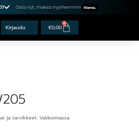
07
Osta nyt, maksa myöhemmin
0
€
0,00
 W205
t ja tarvikkeet. Valikoimassa