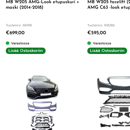
MB W205 AMG-Look etupuskuri +
MB W205 facelift (
maski (2014-2018)
AMG C63 -look etup
Tuotenro: 66916
Tuotenro: 69086
€
699,00
€
595,00
Varastossa
Varastossa
Lisää Ostoskoriin
Lisää Ostoskoriin