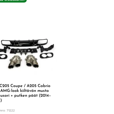
C205 Coupe / A205 Cabrio
AMG-look kiiltävän musta
uusori + putken päät (2014–
)
nro: 71222