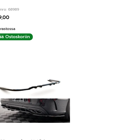
nro: 68989
9,00
rastossa
ää Ostoskoriin