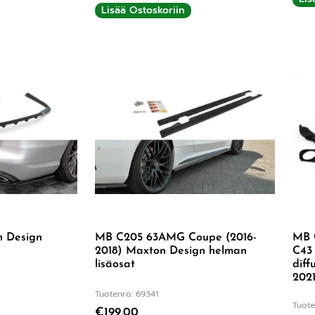
Lisää Ostoskoriin
 Design
MB C205 63AMG Coupe (2016-
MB 
2018) Maxton Design helman
C43 
lisäosat
diff
2021
Tuotenro: 69341
Tuote
€
199,00
:
5.00
/ 5