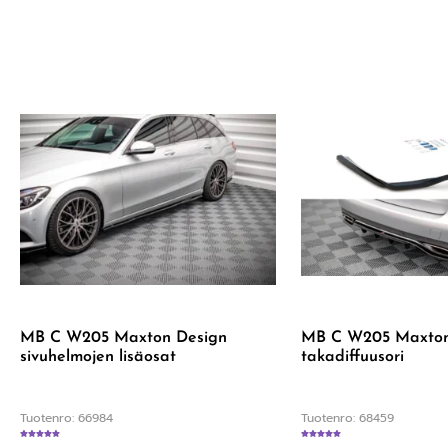
MB C W205 Maxton Design
MB C W205 Maxton
sivuhelmojen lisäosat
takadiffuusori
Tuotenro: 66984
Tuotenro: 68459
Arvostelu tuotteesta:
5.00
/ 5
Arvostelu tuotteesta