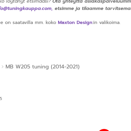
kö löytänyt etsimääsi?
Ota yhteyttä asiakaspalveluumm
nfo@tuningkauppa.com
,
etsimme ja tilaamme tarvitsemas
e on saatavilla mm. koko
Maxton Design
:in valikoima.
MB W205 tuning (2014-2021)
25