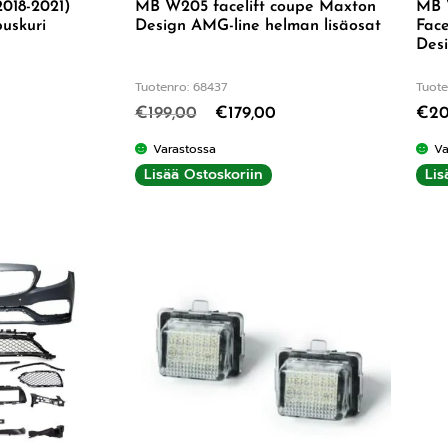
2018-2021)
MB W205 facelift coupe Maxton
MB 
uskuri
Design AMG-line helman lisäosat
Face
Desi
Tuotenro: 68437
Tuote
€
199,00
€
179,00
€
20
Varastossa
Va
Lisää Ostoskoriin
Lis