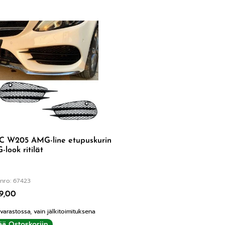
C W205 AMG-line etupuskurin
look ritilät
nro: 67423
9,00
 varastossa, vain jälkitoimituksena
ää Ostoskoriin