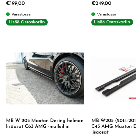
€
199,00
€
249,00
Varastossa
Varastossa
Lisää Ostoskoriin
Lisää Ostoskoriin
MB W 205 Maxton Desing helman
MB W205 (2014-201
lisäosat C63 AMG -malleihin
C43 AMG Maxton D
lisäosat