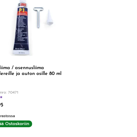
liima / asennusliima
lereille ja auton osille 80 ml
nro: 70471
Arvostelu tuotteesta:
5.00
/ 5
95
rastossa
ää Ostoskoriin