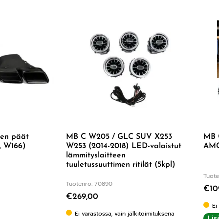
en päät
MB C W205 / GLC SUV X253
MB 
, W166)
W253 (2014-2018) LED-valaistut
AMG-
lämmityslaitteen
tuuletussuuttimen ritilät (5kpl)
Tuote
Tuotenro: 70890
€
10
€
269,00
Ei
Ei varastossa, vain jälkitoimituksena
Lis