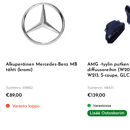
Alkuperäinen Mercedes-Benz MB
AMG -tyylin putke
tähti (kromi)
diffuusoreihin (W20
W213, S-coupe, GLC
Tuotenro: 69882
Tuotenro: 68431
€
89,00
€
139,00
Varasto loppu
Varastossa
Lisää Ostoskoriin