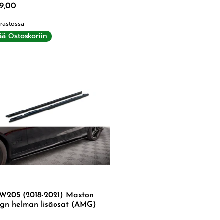
9,00
rastossa
ää Ostoskoriin
W205 (2018-2021) Maxton
ign helman lisäosat (AMG)