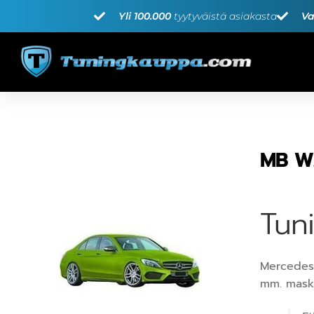
Yli 100.000
tyytyväistä asiakasta
Va
MB W2
Tun
Mercedes-
mm. maskit