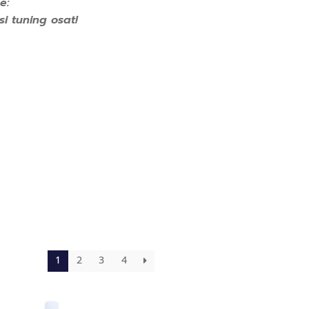
e:
i tuning osat!
1
2
3
4