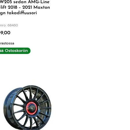
W205 sedan AMG-Line
lift 2018 – 2021 Maxton
gn takadiffuusori
nro: 68460
9,00
rastossa
ää Ostoskoriin