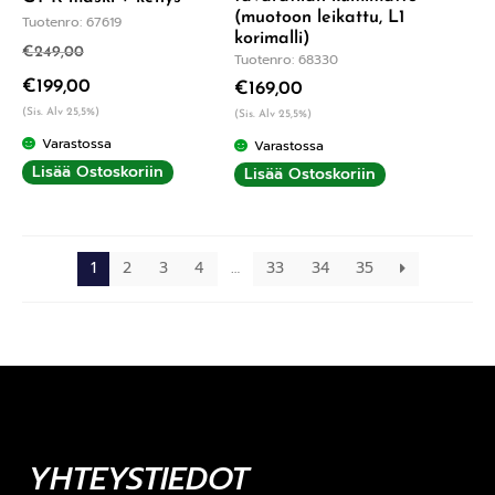
(muotoon leikattu, L1
Tuotenro: 67619
korimalli)
€
249,00
Tuotenro: 68330
€
199,00
€
169,00
(Sis. Alv 25,5%)
(Sis. Alv 25,5%)
Varastossa
Varastossa
Lisää Ostoskoriin
Lisää Ostoskoriin
1
2
3
4
…
33
34
35
YHTEYSTIEDOT