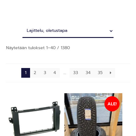
Näytetään tulokset 1–40 / 1380
1
2
3
4
…
33
34
35
ALE!