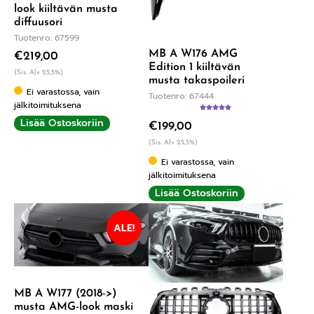
look kiiltävän musta
diffuusori
Tuotenro: 67599
MB A W176 AMG
€
219,00
Edition 1 kiiltävän
(Sis. Alv 25,5%)
musta takaspoileri
Ei varastossa, vain
Tuotenro: 67444
jälkitoimituksena
Arvostelu
Lisää Ostoskoriin
€
199,00
tuotteesta:
5.00
/ 5
(Sis. Alv 25,5%)
Ei varastossa, vain
jälkitoimituksena
Lisää Ostoskoriin
ALE!
MB A W177 (2018->)
musta AMG-look maski