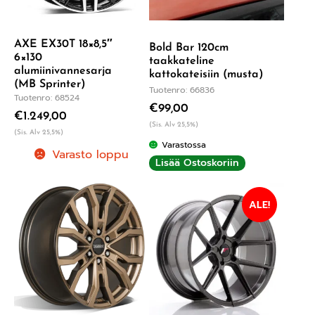
AXE EX30T 18×8,5″
Bold Bar 120cm
6×130
taakkateline
alumiinivannesarja
kattokateisiin (musta)
(MB Sprinter)
Tuotenro: 66836
Tuotenro: 68524
€
99,00
€
1.249,00
(Sis. Alv 25,5%)
(Sis. Alv 25,5%)
Varastossa
Varasto loppu
Lisää Ostoskoriin
ALE!