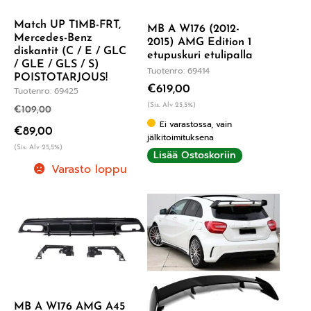
Match UP T1MB-FRT,
MB A W176 (2012-
Mercedes-Benz
2015) AMG Edition 1
diskantit (C / E / GLC
etupuskuri etulipalla
/ GLE / GLS / S)
Tuotenro: 69414
POISTOTARJOUS!
€
619,00
Tuotenro: 69425
(Sis. Alv 25,5%)
€
109,00
Ei varastossa, vain
€
89,00
jälkitoimituksena
(Sis. Alv 25,5%)
Lisää Ostoskoriin
Varasto loppu
MB A W176 AMG A45