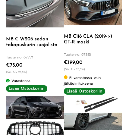
MB C118 CLA (2019->)
MB C W206 sedan
GT-R maski
takapuskurin suojalista
Tuotenro: 67313
Tuotenro: 67771
€
199,00
€
75,00
(Sis. Alv 25,5%)
(Sis. Alv 25,5%)
Ei varastossa, vain
Varastossa
jälkitoimituksena
Lisää Ostoskoriin
Lisää Ostoskoriin