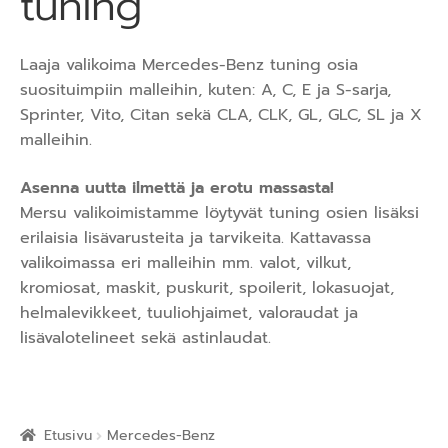
tuning
Laaja valikoima Mercedes-Benz tuning osia
suosituimpiin malleihin, kuten: A, C, E ja S-sarja,
Sprinter, Vito, Citan sekä CLA, CLK, GL, GLC, SL ja X
malleihin.
Asenna uutta ilmettä ja erotu massasta!
Mersu valikoimistamme löytyvät tuning osien lisäksi
erilaisia lisävarusteita ja tarvikeita. Kattavassa
valikoimassa eri malleihin mm. valot, vilkut,
kromiosat, maskit, puskurit, spoilerit, lokasuojat,
helmalevikkeet, tuuliohjaimet, valoraudat ja
lisävalotelineet sekä astinlaudat.
Etusivu
Mercedes-Benz