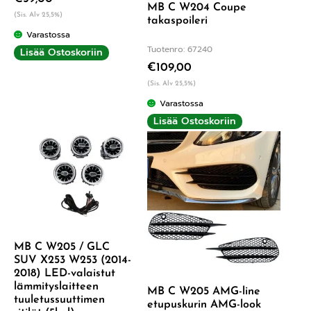
MB C W204 Coupe
(Sis. Alv 25,5%)
takaspoileri
Varastossa
Tuotenro: 67240
Lisää Ostoskoriin
€
109,00
(Sis. Alv 25,5%)
Varastossa
Lisää Ostoskoriin
MB C W205 / GLC
SUV X253 W253 (2014-
2018) LED-valaistut
lämmityslaitteen
MB C W205 AMG-line
tuuletussuuttimen
etupuskurin AMG-look