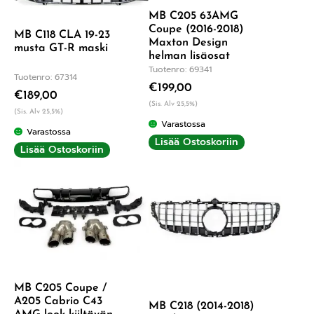
MB C205 63AMG
Coupe (2016-2018)
MB C118 CLA 19-23
Maxton Design
musta GT-R maski
helman lisäosat
Tuotenro: 69341
Tuotenro: 67314
€
199,00
€
189,00
(Sis. Alv 25,5%)
(Sis. Alv 25,5%)
Varastossa
Varastossa
Lisää Ostoskoriin
Lisää Ostoskoriin
MB C205 Coupe /
A205 Cabrio C43
MB C218 (2014-2018)