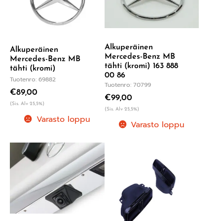
Alkuperäinen
Alkuperäinen
Mercedes-Benz MB
Mercedes-Benz MB
tähti (kromi) 163 888
tähti (kromi)
00 86
Tuotenro: 69882
Tuotenro: 70799
€
89,00
€
99,00
(Sis. Alv 25,5%)
(Sis. Alv 25,5%)
Varasto loppu
Varasto loppu