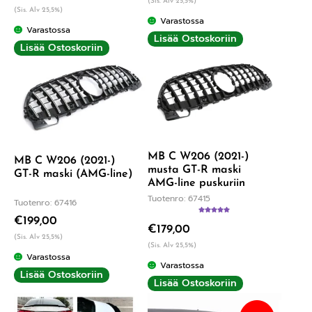
(Sis. Alv 25,5%)
(Sis. Alv 25,5%)
Varastossa
Varastossa
Lisää Ostoskoriin
Lisää Ostoskoriin
MB C W206 (2021-)
MB C W206 (2021-)
musta GT-R maski
GT-R maski (AMG-line)
AMG-line puskuriin
Tuotenro: 67415
Tuotenro: 67416
€
199,00
Arvostelu
€
179,00
tuotteesta:
5.00
/ 5
(Sis. Alv 25,5%)
(Sis. Alv 25,5%)
Varastossa
Varastossa
Lisää Ostoskoriin
Lisää Ostoskoriin