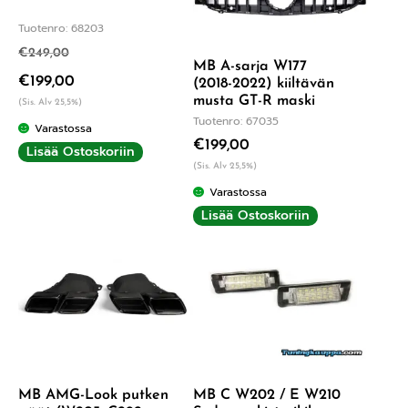
Tuotenro: 68203
€
249,00
MB A-sarja W177
€
199,00
(2018-2022) kiiltävän
musta GT-R maski
(Sis. Alv 25,5%)
Tuotenro: 67035
Varastossa
€
199,00
Lisää Ostoskoriin
(Sis. Alv 25,5%)
Varastossa
Lisää Ostoskoriin
MB AMG-Look putken
MB C W202 / E W210