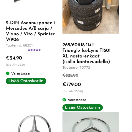
2-DIN Asennuspaneeli
Mercedes A/B sarja /
Viano / Vito / Sprinter
W906
Tuotenro: 68351
265/60R18 114T
Triangle IceLynx TI501
Arvostelu
XL nastarenkaat
€
24,90
tuotteesta:
5.00
/ 5
(isolla kantavuudella)
(Sis. Alv 25,5%)
Tuotenro: 70773
Varastossa
€
825,00
Lisää Ostoskoriin
€
779,00
(Sis. Alv 25,5%)
Varastossa
Lisää Ostoskoriin