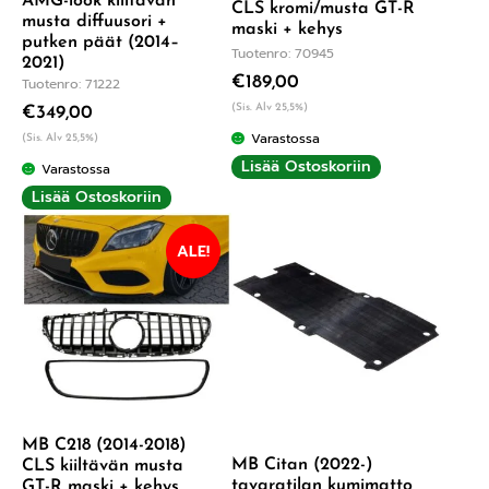
AMG-look kiiltävän
CLS kromi/musta GT-R
musta diffuusori +
maski + kehys
putken päät (2014–
Tuotenro: 70945
2021)
€
189,00
Tuotenro: 71222
(Sis. Alv 25,5%)
€
349,00
Varastossa
(Sis. Alv 25,5%)
Lisää Ostoskoriin
Varastossa
Lisää Ostoskoriin
ALE!
MB C218 (2014-2018)
MB Citan (2022-)
CLS kiiltävän musta
tavaratilan kumimatto
GT-R maski + kehys