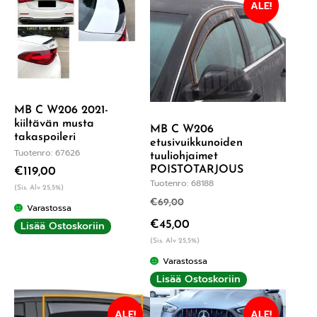
ALE!
MB C W206 2021-
kiiltävän musta
MB C W206
takaspoileri
etusivuikkunoiden
Tuotenro: 67626
tuuliohjaimet
POISTOTARJOUS
€
119,00
Tuotenro: 68188
(Sis. Alv 25,5%)
€
69,00
Varastossa
Lisää Ostoskoriin
€
45,00
(Sis. Alv 25,5%)
Varastossa
Lisää Ostoskoriin
ALE!
ALE!