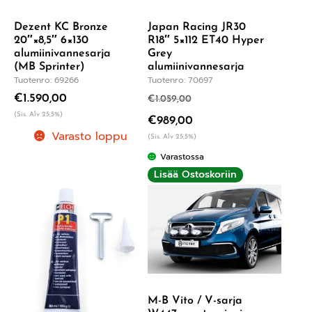
Dezent KC Bronze
Japan Racing JR30
20″×8,5″ 6×130
R18″ 5×112 ET40 Hyper
alumiinivannesarja
Grey
(MB Sprinter)
alumiinivannesarja
Tuotenro: 69266
Tuotenro: 70697
€
1.590,00
€
1.059,00
(Sis. Alv 25,5%)
€
989,00
Varasto loppu
(Sis. Alv 25,5%)
Varastossa
Lisää Ostoskoriin
M-B Vito / V-sarja