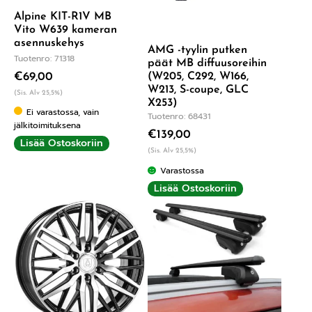
Alpine KIT-R1V MB
Vito W639 kameran
asennuskehys
AMG -tyylin putken
Tuotenro: 71318
päät MB diffuusoreihin
(W205, C292, W166,
€
69,00
W213, S-coupe, GLC
(Sis. Alv 25,5%)
X253)
Ei varastossa, vain
Tuotenro: 68431
jälkitoimituksena
€
139,00
Lisää Ostoskoriin
(Sis. Alv 25,5%)
Varastossa
Lisää Ostoskoriin