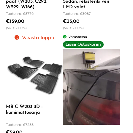
päät (W205, C292,
Sedan, rekisterikilven
W222, W166)
LED valot
Tuotenro: 68776
Tuotenro: 63087
€
159,00
€
35,00
(Sis. Alv 25,5%)
(Sis. Alv 25,5%)
Varasto loppu
Varastossa
Lisää Ostoskoriin
MB C W203 3D -
kumimattosarja
Tuotenro: 67288
€
59,00