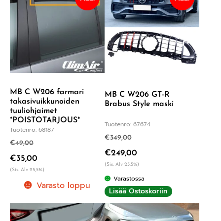
MB C W206 farmari
MB C W206 GT-R
takasivuikkunoiden
Brabus Style maski
tuuliohjaimet
*POISTOTARJOUS*
Tuotenro: 67674
Tuotenro: 68187
€
349,00
€
49,00
€
249,00
€
35,00
(Sis. Alv 25,5%)
(Sis. Alv 25,5%)
Varastossa
Varasto loppu
Lisää Ostoskoriin