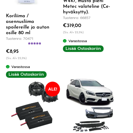
W447, musta pieni
Metec valoteline (Ce-
hyväksytty).
Koriliima /
Tuotenro: 66857
asennusliima
€
319,00
spoilereille ja auton
osille 80 ml
(Sis. Alv 25,5%)
Tuotenro: 70471
Varastossa
Lisää Ostoskoriin
Arvostelu
€
8,95
tuotteesta:
5.00
/ 5
(Sis. Alv 25,5%)
Varastossa
Lisää Ostoskoriin
ALE!