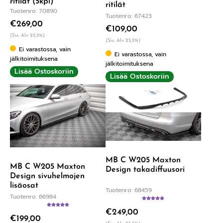
ritilät (5kpl)
ritilät
Tuotenro: 70890
Tuotenro: 67423
€
269,00
€
109,00
(Sis. Alv 25,5%)
(Sis. Alv 25,5%)
Ei varastossa, vain
Ei varastossa, vain
jälkitoimituksena
jälkitoimituksena
Lisää Ostoskoriin
Lisää Ostoskoriin
MB C W205 Maxton
MB C W205 Maxton
Design takadiffuusori
Design sivuhelmojen
lisäosat
Tuotenro: 68459
Tuotenro: 66984
Arvostelu
€
249,00
tuotteesta:
Arvostelu
5.00
/ 5
€
199,00
tuotteesta:
5.00
/ 5