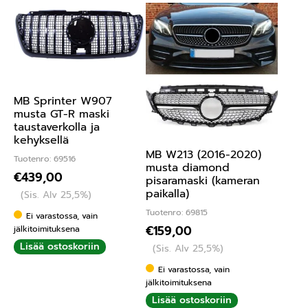
MB Sprinter W907
musta GT-R maski
taustaverkolla ja
kehyksellä
MB W213 (2016-2020)
Tuotenro: 69516
musta diamond
€
439,00
pisaramaski (kameran
paikalla)
(Sis. Alv 25,5%)
Tuotenro: 69815
Ei varastossa, vain
€
159,00
jälkitoimituksena
Lisää ostoskoriin
(Sis. Alv 25,5%)
Ei varastossa, vain
jälkitoimituksena
Lisää ostoskoriin