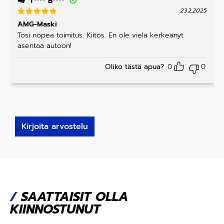
T**** B****
23.2.2025
Arvostelu
AMG-Maski
tuotteesta
Tosi nopea toimitus. Kiitos. En ole vielä kerkeänyt
:
5
/ 5
asentaa autoon!
Oliko tästä apua?
0
0
Kirjoita arvostelu
/
SAATTAISIT OLLA
KIINNOSTUNUT