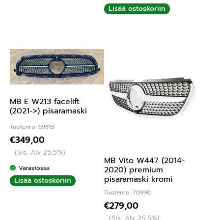
Lisää ostoskoriin
MB E W213 facelift
(2021->) pisaramaski
Tuotenro: 69813
€
349,00
(Sis. Alv 25,5%)
MB Vito W447 (2014-
Varastossa
2020) premium
pisaramaski kromi
Lisää ostoskoriin
Tuotenro: 70990
€
279,00
(Sis. Alv 25,5%)