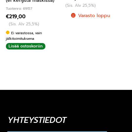
(ei kehystä maskissa)
(Sis. Alv 25,5%)
Tuotenro: 69157
Varasto loppu
€
219,00
(Sis. Alv 25,5%)
Ei varastossa, vain
jälkitoimituksena
Lisää ostoskoriin
YHTEYSTIEDOT