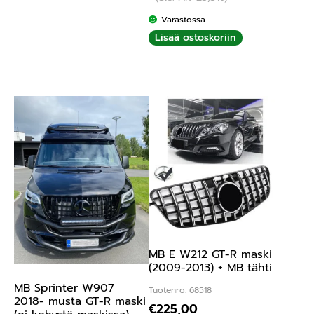
Varastossa
Lisää ostoskoriin
MB E W212 GT-R maski
(2009-2013) + MB tähti
MB Sprinter W907
Tuotenro: 68518
2018- musta GT-R maski
€
225,00