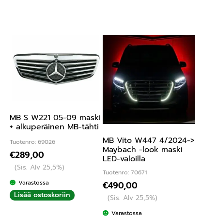
MB S W221 05-09 maski
+ alkuperäinen MB-tähti
MB Vito W447 4/2024->
Tuotenro: 69026
Maybach -look maski
€
289,00
LED-valoilla
(Sis. Alv 25,5%)
Tuotenro: 70671
Varastossa
€
490,00
Lisää ostoskoriin
(Sis. Alv 25,5%)
Varastossa