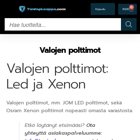
0
€
0,00
Valojen polttimot
Valojen polttimot:
Led ja Xenon
Valojen polttimot, mm. JOM LED polttimot, sekä
Osram Xenon polttimot nopeasti omasta varastosta.
Etkö löytänyt etsimääsi?
Ota
yhteyttä asiakaspalveluumme: