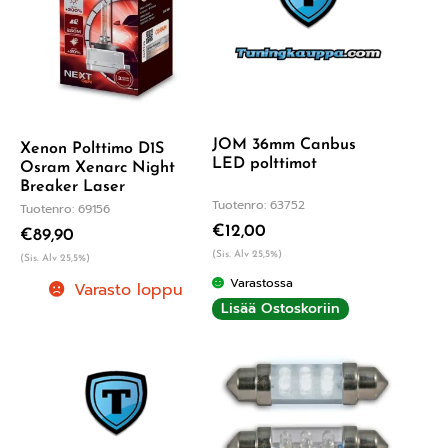
JOM 36mm Canbus
Xenon Polttimo D1S
LED polttimot
Osram Xenarc Night
Breaker Laser
Tuotenro: 63752
Tuotenro: 69156
€
12,00
€
89,90
(Sis. Alv 25,5%)
(Sis. Alv 25,5%)
Varastossa
Varasto loppu
Lisää Ostoskoriin