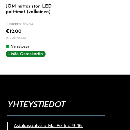
JOM mittariston LED
polttimot (valkoinen)
Tuotenro: 63750
€
12,00
(Sis. Alv 25,5%)
Varastossa
Lisää Ostoskoriin
YHTEYSTIEDOT
Asiakaspalvelu Ma-Pe klo 9-16.