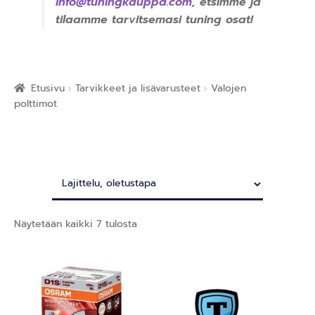
info@tuningkauppa.com
,
etsimme ja
tilaamme tarvitsemasi tuning osat!
Etusivu
Tarvikkeet ja lisävarusteet
Valojen
polttimot
Näytetään kaikki 7 tulosta