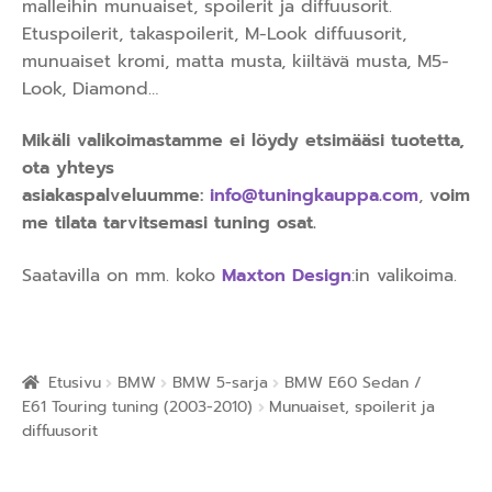
malleihin munuaiset, spoilerit ja diffuusorit.
Etuspoilerit, takaspoilerit, M-Look diffuusorit,
munuaiset kromi, matta musta, kiiltävä musta, M5-
Look, Diamond…
Mikäli valikoimastamme ei löydy etsimääsi tuotetta,
ota yhteys
asiakaspalveluumme:
info@tuningkauppa.com
,
voim
me tilata tarvitsemasi tuning osat.
Saatavilla on mm. koko
Maxton Design
:in valikoima.
Etusivu
BMW
BMW 5-sarja
BMW E60 Sedan /
E61 Touring tuning (2003-2010)
Munuaiset, spoilerit ja
diffuusorit