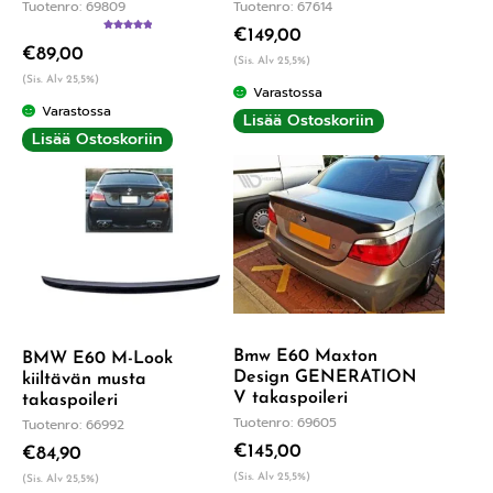
Tuotenro: 69809
Tuotenro: 67614
€
149,00
Arvostelu
€
89,00
tuotteesta:
(Sis. Alv 25,5%)
5.00
/ 5
(Sis. Alv 25,5%)
Varastossa
Varastossa
Lisää Ostoskoriin
Lisää Ostoskoriin
Bmw E60 Maxton
BMW E60 M-Look
Design GENERATION
kiiltävän musta
V takaspoileri
takaspoileri
Tuotenro: 69605
Tuotenro: 66992
€
145,00
€
84,90
(Sis. Alv 25,5%)
(Sis. Alv 25,5%)