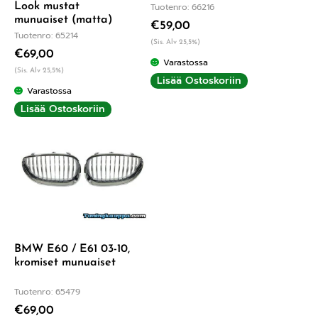
Look mustat
Tuotenro: 66216
munuaiset (matta)
€
59,00
Tuotenro: 65214
(Sis. Alv 25,5%)
€
69,00
Varastossa
(Sis. Alv 25,5%)
Lisää Ostoskoriin
Varastossa
Lisää Ostoskoriin
BMW E60 / E61 03-10,
kromiset munuaiset
Tuotenro: 65479
€
69,00