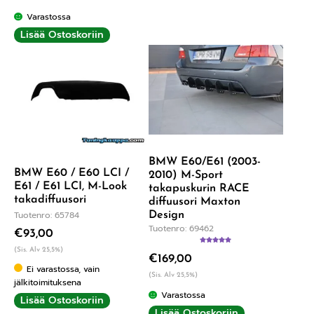
Varastossa
Lisää Ostoskoriin
BMW E60/E61 (2003-
BMW E60 / E60 LCI /
2010) M-Sport
E61 / E61 LCI, M-Look
takapuskurin RACE
takadiffuusori
diffuusori Maxton
Tuotenro: 65784
Design
Tuotenro: 69462
€
93,00
Arvostelu
(Sis. Alv 25,5%)
€
169,00
tuotteesta:
5.00
/ 5
Ei varastossa, vain
(Sis. Alv 25,5%)
jälkitoimituksena
Varastossa
Lisää Ostoskoriin
Lisää Ostoskoriin