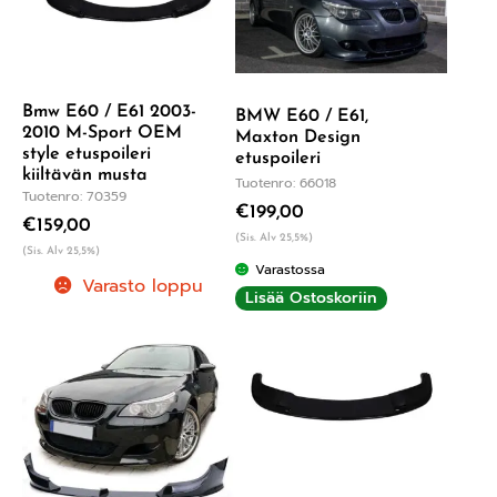
Bmw E60 / E61 2003-
BMW E60 / E61,
2010 M-Sport OEM
Maxton Design
style etuspoileri
etuspoileri
kiiltävän musta
Tuotenro: 66018
Tuotenro: 70359
€
199,00
€
159,00
(Sis. Alv 25,5%)
(Sis. Alv 25,5%)
Varastossa
Varasto loppu
Lisää Ostoskoriin