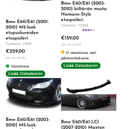
Bmw E60/E61 (2003-
2010) kiiltävän musta
Hamann-Style
etuspoileri
Bmw E60/E61 (2001-
Tuotenro: 70358
2010) M5-look
etupuskureiden
Arvostel
€
159,00
u
etuspoileri
tuotteesta
Tuotenro: 71555
:
3.50
/ 5
(Sis. Alv 25,5%)
€
229,00
Ei varastossa, vain
jälkitoimituksena
(Sis. Alv 25,5%)
Lisää Ostoskoriin
Varastossa
Lisää Ostoskoriin
Bmw E60/E61 (2003-
Bmw E60/E61 LCI
2010) M5-look
(2007-2010) Maxton