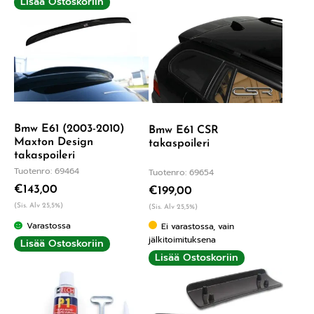
Lisää Ostoskoriin
Bmw E61 (2003-2010)
Bmw E61 CSR
Maxton Design
takaspoileri
takaspoileri
Tuotenro: 69464
Tuotenro: 69654
€
143,00
€
199,00
(Sis. Alv 25,5%)
(Sis. Alv 25,5%)
Varastossa
Ei varastossa, vain
jälkitoimituksena
Lisää Ostoskoriin
Lisää Ostoskoriin