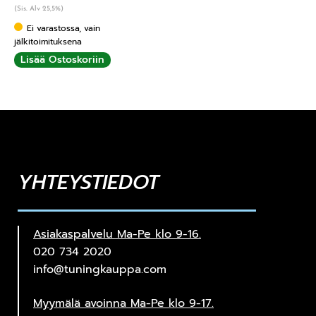
(Sis. Alv 25,5%)
Ei varastossa, vain
jälkitoimituksena
Lisää Ostoskoriin
YHTEYSTIEDOT
Asiakaspalvelu Ma-Pe klo 9-16.
020 734 2020
info@tuningkauppa.com
Myymälä avoinna Ma-Pe klo 9-17.