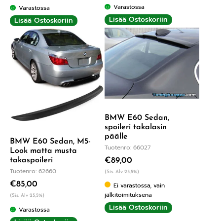
Varastossa
Varastossa
Lisää Ostoskoriin
Lisää Ostoskoriin
BMW E60 Sedan,
spoileri takalasin
päälle
BMW E60 Sedan, M5-
Tuotenro: 66027
Look matta musta
takaspoileri
€
89,00
Tuotenro: 62660
(Sis. Alv 25,5%)
€
85,00
Ei varastossa, vain
jälkitoimituksena
(Sis. Alv 25,5%)
Lisää Ostoskoriin
Varastossa