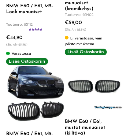
munuaiset
BMW E60 / E61, M5-
(kromikehys)
Look munuaiset
Tuotenro: 65402
€
59,00
Tuotenro: 65112
(Sis. Alv 25,5%)
Arvostelu
€
44,90
tuotteesta:
Ei varastossa, vain
5.00
/ 5
jälkitoimituksena
(Sis. Alv 25,5%)
Lisää Ostoskoriin
Varastossa
Lisää Ostoskoriin
BMW E60 / E61,
mustat munuaiset
(kiiltävä)
BMW E60 / E61, M5-