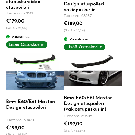
etupuskureiden
Design etuspoileri
etuspoileri
vakiopuskuriin
Tuotenro: 70141
Tuotenro: 68537
€
179,00
€
189,00
(Sis. Alv 25,5%)
(Sis. Alv 25,5%)
Varastossa
Varastossa
Lisää Ostoskoriin
Lisää Ostoskoriin
Bmw E60/E61 Maxton
Bmw E60/E61 Maxton
Design etuspoileri
Design etuspoileri
(vakioetupuskuriin)
Tuotenro: 69505
Tuotenro: 69473
€
199,00
€
199,00
(Sis. Alv 25,5%)
(Sis. Alv 25,5%)