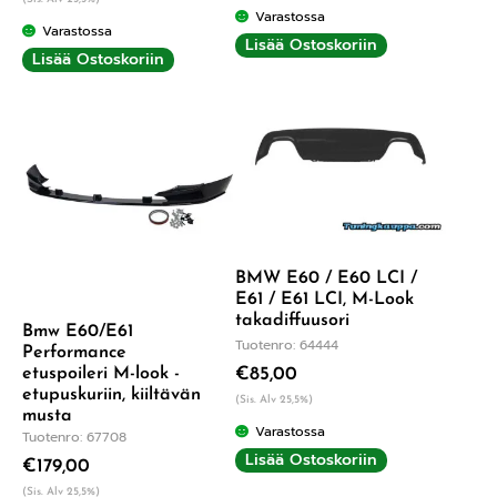
Varastossa
Varastossa
Lisää Ostoskoriin
Lisää Ostoskoriin
BMW E60 / E60 LCI /
E61 / E61 LCI, M-Look
takadiffuusori
Bmw E60/E61
Tuotenro: 64444
Performance
etuspoileri M-look -
€
85,00
etupuskuriin, kiiltävän
(Sis. Alv 25,5%)
musta
Varastossa
Tuotenro: 67708
Lisää Ostoskoriin
€
179,00
(Sis. Alv 25,5%)