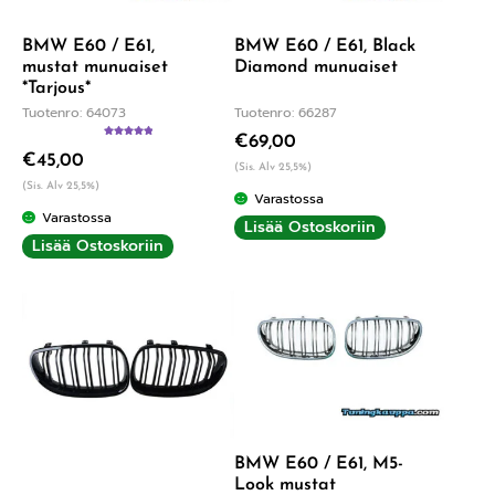
BMW E60 / E61,
BMW E60 / E61, Black
mustat munuaiset
Diamond munuaiset
*Tarjous*
Tuotenro: 64073
Tuotenro: 66287
€
69,00
Arvostelu
€
45,00
tuotteesta:
(Sis. Alv 25,5%)
5.00
/ 5
(Sis. Alv 25,5%)
Varastossa
Varastossa
Lisää Ostoskoriin
Lisää Ostoskoriin
BMW E60 / E61, M5-
Look mustat