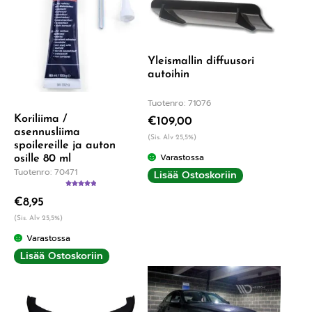
Yleismallin diffuusori
autoihin
Tuotenro: 71076
Koriliima /
€
109,00
asennusliima
(Sis. Alv 25,5%)
spoilereille ja auton
Varastossa
osille 80 ml
Tuotenro: 70471
Lisää Ostoskoriin
Arvostelu
€
8,95
tuotteesta:
5.00
/ 5
(Sis. Alv 25,5%)
Varastossa
Lisää Ostoskoriin