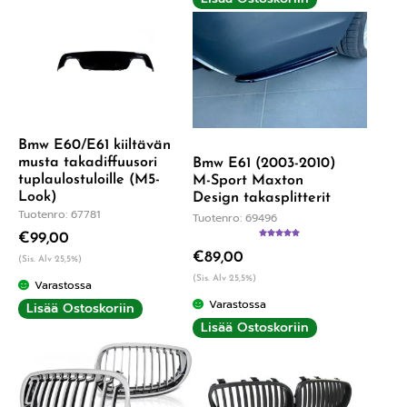
Bmw E60/E61 kiiltävän
musta takadiffuusori
Bmw E61 (2003-2010)
tuplaulostuloille (M5-
M-Sport Maxton
Look)
Design takasplitterit
Tuotenro: 67781
Tuotenro: 69496
€
99,00
Arvostelu
€
89,00
tuotteesta:
(Sis. Alv 25,5%)
5.00
/ 5
(Sis. Alv 25,5%)
Varastossa
Varastossa
Lisää Ostoskoriin
Lisää Ostoskoriin