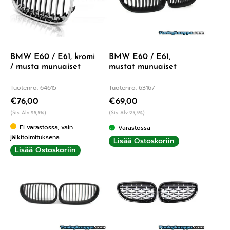
BMW E60 / E61, kromi
BMW E60 / E61,
/ musta munuaiset
mustat munuaiset
Tuotenro: 64615
Tuotenro: 63167
€
76,00
€
69,00
(Sis. Alv 25,5%)
(Sis. Alv 25,5%)
Ei varastossa, vain
Varastossa
jälkitoimituksena
Lisää Ostoskoriin
Lisää Ostoskoriin