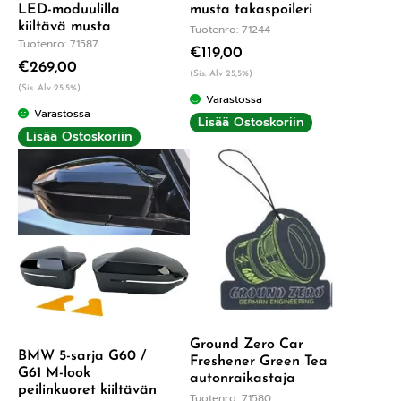
LED-moduulilla
musta takaspoileri
kiiltävä musta
Tuotenro: 71244
Tuotenro: 71587
€
119,00
€
269,00
(Sis. Alv 25,5%)
(Sis. Alv 25,5%)
Varastossa
Varastossa
Lisää Ostoskoriin
Lisää Ostoskoriin
Ground Zero Car
BMW 5-sarja G60 /
Freshener Green Tea
G61 M-look
autonraikastaja
peilinkuoret kiiltävän
Tuotenro: 71580