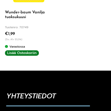
Wunder-baum Vanilja
tuoksukuusi
Tuotenro: 70749
€
1,99
(Sis. Alv 25,5%)
Varastossa
Lisää Ostoskoriin
YHTEYSTIEDOT