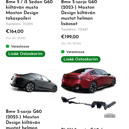
Bmw 5 / i5 Sedan G60
Bmw 5-sarja G60
kiiltävän musta
(2023-) Maxton
Maxton Design
Design kiiltävän
takaspoileri
mustat helman
Tuotenro: 70355
lisäosat
Tuotenro: 70347
€
164,00
€
199,00
(Sis. Alv 25,5%)
(Sis. Alv 25,5%)
Varastossa
Varastossa
Lisää Ostoskoriin
Lisää Ostoskoriin
Bmw 5-sarja G60
(2023-) Maxton
Design kiiltävän
mustat helman