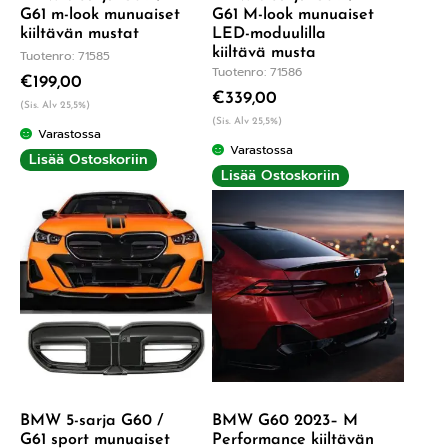
G61 m-look munuaiset
G61 M-look munuaiset
kiiltävän mustat
LED-moduulilla
kiiltävä musta
Tuotenro: 71585
Tuotenro: 71586
€
199,00
€
339,00
(Sis. Alv 25,5%)
(Sis. Alv 25,5%)
Varastossa
Varastossa
Lisää Ostoskoriin
Lisää Ostoskoriin
BMW 5-sarja G60 /
BMW G60 2023– M
G61 sport munuaiset
Performance kiiltävän