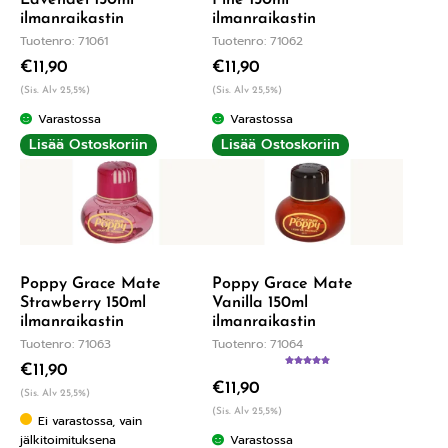
ilmanraikastin
ilmanraikastin
Tuotenro: 71061
Tuotenro: 71062
€
11,90
€
11,90
(Sis. Alv 25,5%)
(Sis. Alv 25,5%)
Varastossa
Varastossa
Lisää Ostoskoriin
Lisää Ostoskoriin
Poppy Grace Mate
Poppy Grace Mate
Strawberry 150ml
Vanilla 150ml
ilmanraikastin
ilmanraikastin
Tuotenro: 71063
Tuotenro: 71064
€
11,90
Arvostelu
€
11,90
tuotteesta:
(Sis. Alv 25,5%)
5.00
/ 5
(Sis. Alv 25,5%)
Ei varastossa, vain
Varastossa
jälkitoimituksena