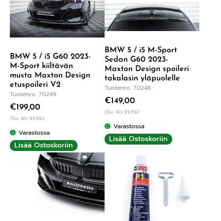
BMW 5 / i5 M-Sport
BMW 5 / i5 G60 2023-
Sedan G60 2023-
M-Sport kiiltävän
Maxton Design spoileri
musta Maxton Design
takalasin yläpuolelle
etuspoileri V2
Tuotenro: 70246
Tuotenro: 70249
€
149,00
€
199,00
(Sis. Alv 25,5%)
(Sis. Alv 25,5%)
Varastossa
Varastossa
Lisää Ostoskoriin
Lisää Ostoskoriin