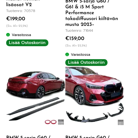
BMW 5-sarja G60 /
lisäosat V2
G61 & i5 M Sport
Tuotenro: 70578
Performance
takadiffuusori kiiltävän
€
199,00
musta 2023–
(Sis. Alv 25,5%)
Tuotenro: 71644
Varastossa
€
159,00
Lisää Ostoskoriin
(Sis. Alv 25,5%)
Varastossa
Lisää Ostoskoriin
BMW 5-sarja G60 /
BMW 5-sarja G60 /