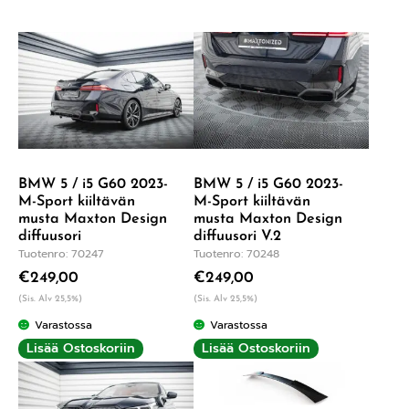
BMW 5 / i5 G60 2023-
BMW 5 / i5 G60 2023-
M-Sport kiiltävän
M-Sport kiiltävän
musta Maxton Design
musta Maxton Design
diffuusori
diffuusori V.2
Tuotenro: 70247
Tuotenro: 70248
€
249,00
€
249,00
(Sis. Alv 25,5%)
(Sis. Alv 25,5%)
Varastossa
Varastossa
Lisää Ostoskoriin
Lisää Ostoskoriin