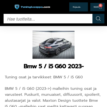
0
€
0,00
Bmw 5 / i5 G60 2023-
Tuning osat ja tarvikkeet: BMW 5 / i5 G60
BMW 5 / i5 G60 (2023->) malleihin tuning osat ja
varusteet. Puskurit, munuaiset, diffuusorit, spoilerit,
alustasarjat ja valot. Maxton Design tuottete Bmw
i5 G60 -malleihin saat meiltä kattavasti suoraan