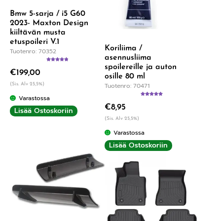
Bmw 5-sarja / i5 G60
2023- Maxton Design
kiiltävän musta
etuspoileri V.1
Koriliima /
Tuotenro: 70352
asennusliima
spoilereille ja auton
Arvostelu
€
199,00
tuotteesta:
osille 80 ml
5.00
/ 5
Tuotenro: 70471
(Sis. Alv 25,5%)
Varastossa
Arvostelu
€
8,95
tuotteesta:
Lisää Ostoskoriin
5.00
/ 5
(Sis. Alv 25,5%)
Varastossa
Lisää Ostoskoriin