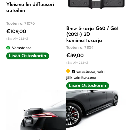
Yleismallin diffuusori
autoihin
Tuotenro: 71076
Bmw 5-sarja G60 / G61
€
109,00
(2021-) 3D
(Sis. Alv 25,5%)
kumimattosarja
Tuotenro: 71154
Varastossa
Lisää Ostoskoriin
€
89,00
(Sis. Alv 25,5%)
Ei varastossa, vain
jälkitoimituksena
Lisää Ostoskoriin