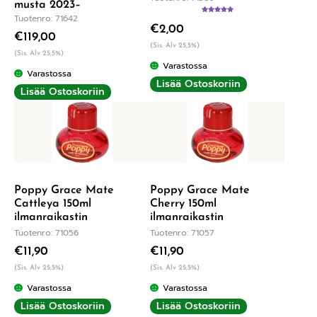
musta 2023–
Tuotenro: 71642
Arvostelu
€
2,00
tuotteesta:
€
119,00
5.00
/ 5
(Sis. Alv 25,5%)
(Sis. Alv 25,5%)
Varastossa
Varastossa
Lisää Ostoskoriin
Lisää Ostoskoriin
Poppy Grace Mate
Poppy Grace Mate
Cattleya 150ml
Cherry 150ml
ilmanraikastin
ilmanraikastin
Tuotenro: 71056
Tuotenro: 71057
€
11,90
€
11,90
(Sis. Alv 25,5%)
(Sis. Alv 25,5%)
Varastossa
Varastossa
Lisää Ostoskoriin
Lisää Ostoskoriin