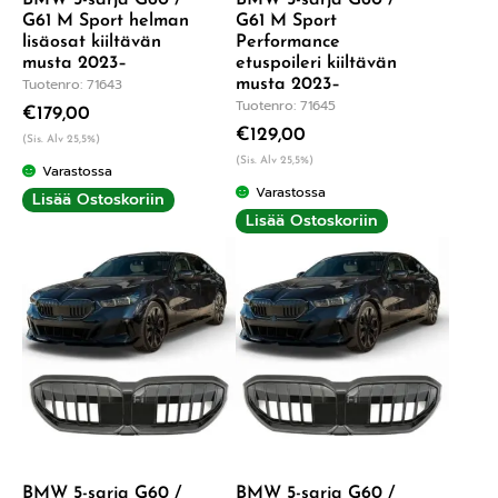
G61 M Sport helman
G61 M Sport
lisäosat kiiltävän
Performance
musta 2023–
etuspoileri kiiltävän
Tuotenro: 71643
musta 2023–
Tuotenro: 71645
€
179,00
€
129,00
(Sis. Alv 25,5%)
(Sis. Alv 25,5%)
Varastossa
Varastossa
Lisää Ostoskoriin
Lisää Ostoskoriin
BMW 5-sarja G60 /
BMW 5-sarja G60 /