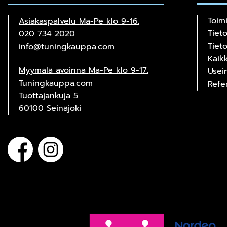
Toim
Asiakaspalvelu Ma-Pe klo 9-16.
Tiet
020 734 2020
Tiet
info@tuningkauppa.com
Kaik
Myymälä avoinna Ma-Pe klo 9-17.
Usei
Tuningkauppa.com
Refe
Tuottajankuja 5
60100 Seinäjoki