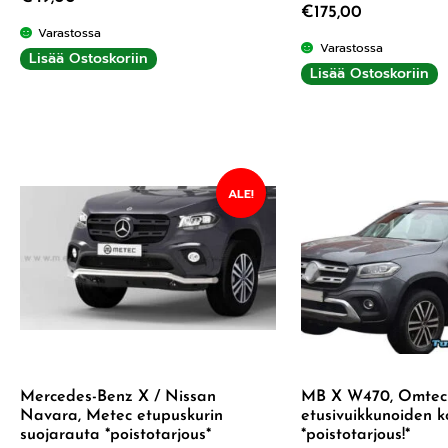
€
175,00
Varastossa
Varastossa
Lisää Ostoskoriin
Lisää Ostoskoriin
ALE!
Mercedes-Benz X / Nissan
MB X W470, Omtec
Navara, Metec etupuskurin
etusivuikkunoiden ko
suojarauta *poistotarjous*
*poistotarjous!*