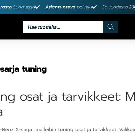
rasto
Suomessa
Asiantunteva
palvelu
Jo vuodesta
20
sarja tuning
ing osat ja tarvikkeet:
a
Benz X-sarja malleihin tuning osat ja tarvikkeet. Valikoi