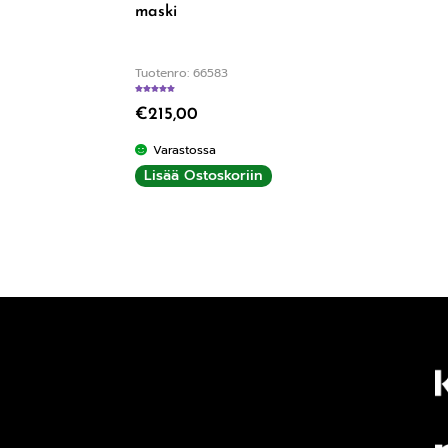
maski
Tuotenro: 66583
Arvostelu tuotteesta:
5.00
/ 5
€
215,00
Varastossa
Lisää Ostoskoriin