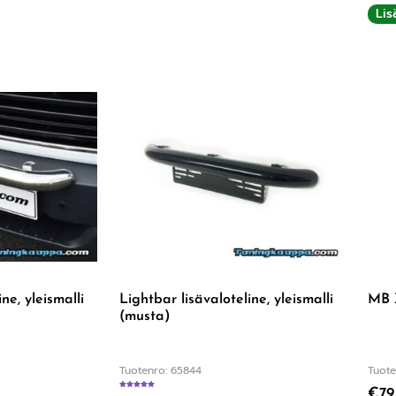
Lis
ne, yleismalli
Lightbar lisävaloteline, yleismalli
MB X
(musta)
Tuotenro: 65844
Tuote
€
79
:
5.00
/ 5
Arvostelu tuotteesta:
5.00
/ 5