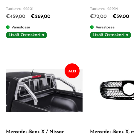
Tuotenro: 66501
Tuotenro: 65954
€
459,00
€
269,00
€
72,00
€
39,00
Varastossa
Varastossa
Lisää Ostoskoriin
Lisää Ostoskoriin
ALE!
Mercedes-Benz X / Nissan
Mercedes-Benz X, 