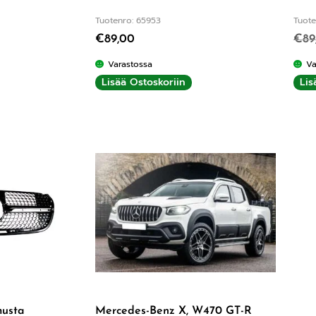
Tuotenro: 65953
Tuote
€
89,00
€
89
Varastossa
Va
Lisää Ostoskoriin
Lis
musta
Mercedes-Benz X, W470 GT-R