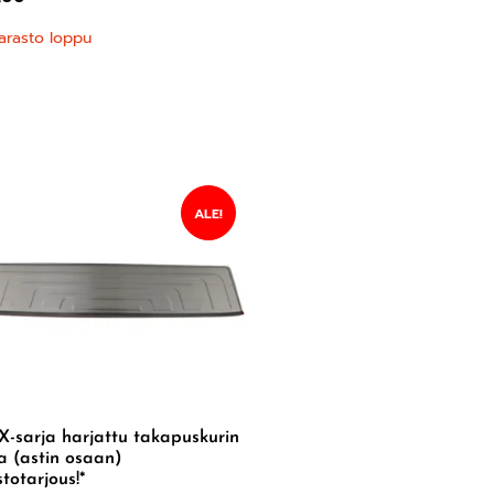
arasto loppu
ALE!
-sarja harjattu takapuskurin
a (astin osaan)
stotarjous!*