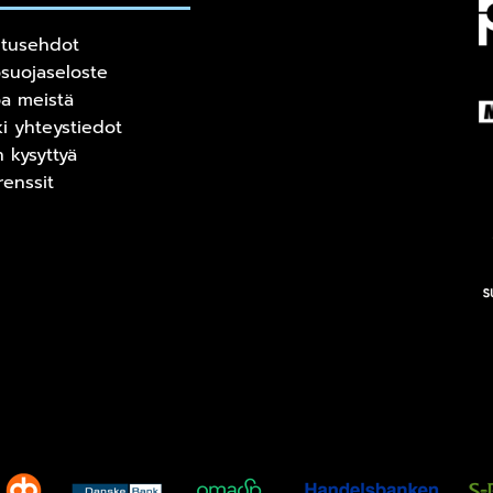
itusehdot
osuojaseloste
oa meistä
ki yhteystiedot
n kysyttyä
renssit