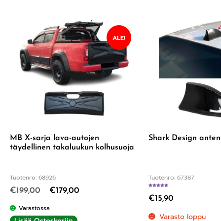
ALE!
MB X-sarja lava-autojen
Shark Design anten
täydellinen takaluukun kolhusuoja
Tuotenro: 68926
Tuotenro: 67387
€
199,00
€
179,00
Arvostelu tuotteesta:
4.
€
15,90
Varastossa
Varasto loppu
Lisää Ostoskoriin