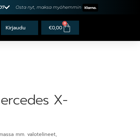
07
Osta nyt, maksa myöhemmin
0
€
0,00
 Mercedes X-
massa mm. valotelineet,