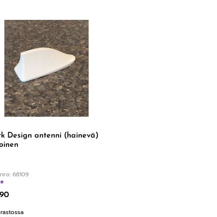
k Design antenni (hainevä)
oinen
nro: 68109
Arvostelu tuotteesta:
4.75
/ 5
,90
rastossa