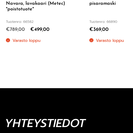
Navara, lavakaari (Metec)
pisaramaski
*poistotuote*
Tuotenro: 66582
Tuotenro: 66890
€
789,00
€
499,00
€
369,00
Varasto loppu
Varasto loppu
YHTEYSTIEDOT