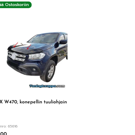
ää Ostoskoriin
 W470, konepellin tuuliohjain
nro: 65616
,00