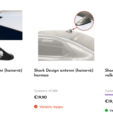
ni (hainevä)
Shark Design antenni (hainevä)
Shar
harmaa
valk
Tuotenro: 67388
Tuote
€
19,90
60
/ 5
€
19
Varasto loppu
Va