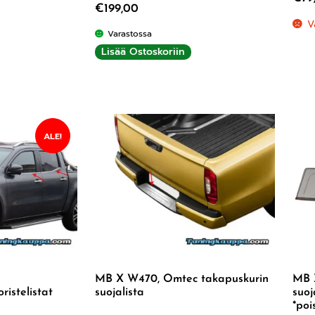
€
199,00
V
Varastossa
Lisää Ostoskoriin
ALE!
MB X W470, Omtec takapuskurin
MB X
ristelistat
suojalista
suoj
*poi