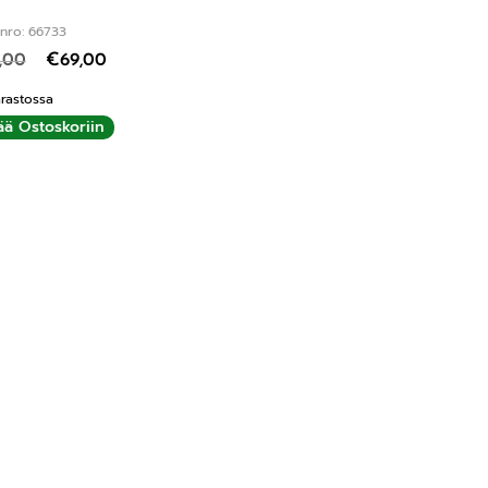
nro: 66733
,00
€
69,00
rastossa
ää Ostoskoriin