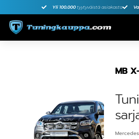
Yli 100.000
tyytyväistä asiakasta
Va
MB X-
Tun
sarj
Mercedes-