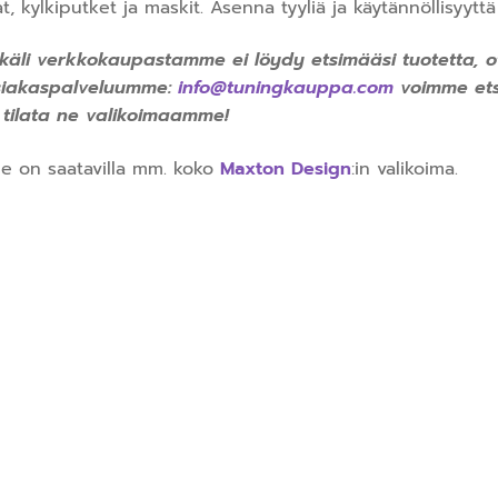
t, kylkiputket ja maskit. Asenna tyyliä ja käytännöllisyyttä
käli verkkokaupastamme ei löydy etsimääsi tuotetta, o
siakaspalveluumme:
info@tuningkauppa.com
voimme ets
 tilata ne valikoimaamme!
e on saatavilla mm. koko
Maxton Design
:in valikoima.