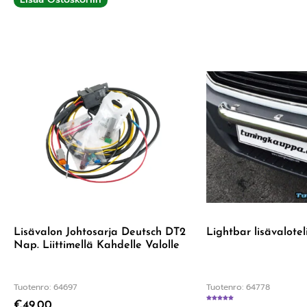
Lisävalon Johtosarja Deutsch DT2
Lightbar lisävaloteli
Nap. Liittimellä Kahdelle Valolle
Tuotenro: 64697
Tuotenro: 64778
€
49,00
Arvostelu tuotteesta