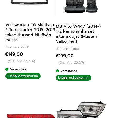
Volkswagen T6 Multivan
MB Vito W447 (2014-)
/ Transporter 2015–2019
1+2 keinonahkaiset
takadiffuusori kiiltävän
istuinsuojat (Musta /
musta
Valkoinen)
Tuotenro: 71660
Tuotenro: 71661
€
149,00
€
199,00
(Sis. Alv 25,5%)
(Sis. Alv 25,5%)
Varastossa
Varastossa
Lisää ostoskoriin
Lisää ostoskoriin