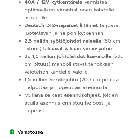
40A / 12V kytkentärele
varmistaa
optimaalisen virranhallinnan kahdelle
lisävalolle.
Deutsch DT2-napaiset liittimet
tarjoavat
luotettavan ja helpon kytkennän.
2,5 neliön syöttöjohdot releelle
(50 cm
pituus) takaavat vakaan virransyötön.
2x 1,5 neliön johtolähdöt lisävaloille
(220
cm pituus) mahdollistavat tehokkaan
valotehon kahdelle valolle.
1,5 neliön herätejohto
(200 cm pituus)
helpottaa ja nopeuttaa asennusta.
Mukana selkeät
asennusohjeet
, joiden
avulla asennus onnistuu helposti ja
nopeasti.
Varastossa