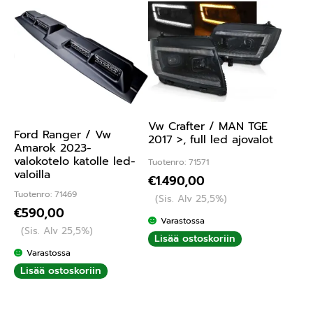
Vw Crafter / MAN TGE
Ford Ranger / Vw
2017 >, full led ajovalot
Amarok 2023-
valokotelo katolle led-
Tuotenro: 71571
valoilla
€
1.490,00
Tuotenro: 71469
(Sis. Alv 25,5%)
€
590,00
Varastossa
(Sis. Alv 25,5%)
Lisää ostoskoriin
Varastossa
Lisää ostoskoriin