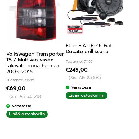
Eton FIAT-FD16 Fiat
Ducato erillissarja
Volkswagen Transporter
T5 / Multivan vasen
Tuotenro: 71187
takavalo puna harmaa
€
249,00
2003–2015
(Sis. Alv 25,5%)
Tuotenro: 71685
€
69,00
Varastossa
Lisää ostoskoriin
(Sis. Alv 25,5%)
Varastossa
Lisää ostoskoriin