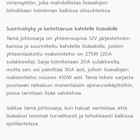
virransyötön, joka mahdollistaa lisävalojen
tehokkaan toiminnan kaikissa olosuhteissa.
Suorituskyky ja luotettavuus kahdelle lisävalolle
Tämä johtosarja on yhteensopiva 12V järjestelmien
kanssa ja suunniteltu kahdelle lisävalolle, joiden
yhteenlaskettu maksimiteho on 275W (20A
sulakkeella). Sarja toimitetaan 20A sulakkeella,
mutta sen voi päivittää 30A asti, jolloin lisävalojen
maksimiteho nousee 410W asti. Tämä tekee sarjasta
joustavan ratkaisun monenlaisiin ajoneuvokäyttöihin,
joissa tarvitaan lisää valotehoa.
Valitse tämä johtosarja, kun haluat varmistaa, että
lisävalosi toimivat turvallisesti ja tehokkaasti kaikissa
ajotilanteissa.