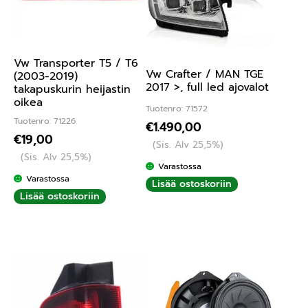
Vw Transporter T5 / T6
Vw Crafter / MAN TGE
(2003-2019)
2017 >, full led ajovalot
takapuskurin heijastin
oikea
Tuotenro: 71572
Tuotenro: 71226
€
1.490,00
€
19,00
(Sis. Alv 25,5%)
(Sis. Alv 25,5%)
Varastossa
Varastossa
Lisää ostoskoriin
Lisää ostoskoriin