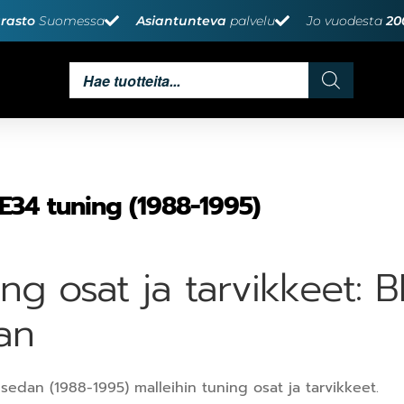
rasto
Suomessa
Asiantunteva
palvelu
Jo vuodesta
20
34 tuning (1988-1995)
ing osat ja tarvikkeet:
an
edan (1988-1995) malleihin tuning osat ja tarvikkeet.