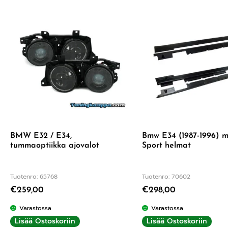
BMW E32 / E34,
Bmw E34 (1987-1996) m
tummaoptiikka ajovalot
Sport helmat
Tuotenro: 65768
Tuotenro: 70602
€
259,00
€
298,00
Varastossa
Varastossa
Lisää Ostoskoriin
Lisää Ostoskoriin