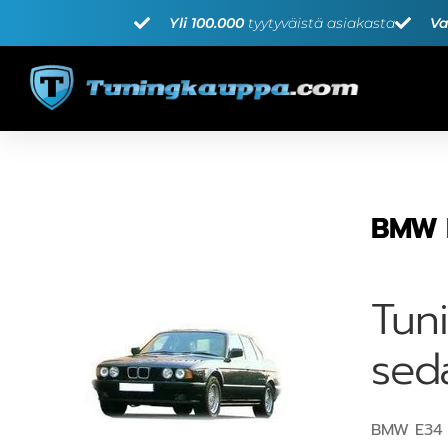
Yli 100.000
tyytyväistä asiakasta
Va
BMW E
Tun
sed
BMW E34 s