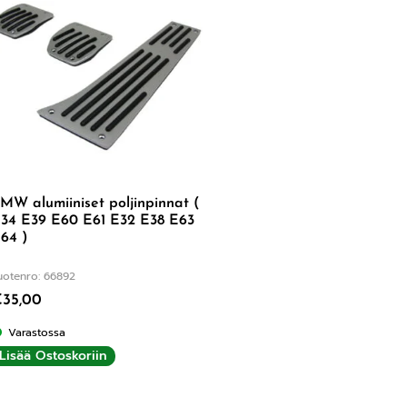
MW alumiiniset poljinpinnat (
34 E39 E60 E61 E32 E38 E63
64 )
uotenro: 66892
€
35,00
Varastossa
Lisää Ostoskoriin