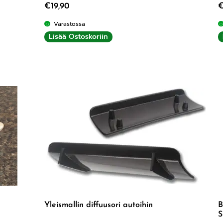
€
19,90
Varastossa
Lisää Ostoskoriin
Yleismallin diffuusori autoihin
B
S