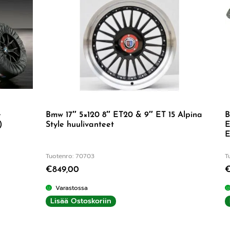
e
Bmw 17″ 5×120 8″ ET20 & 9″ ET 15 Alpina
B
)
Style huulivanteet
E
E
Tuotenro: 70703
T
€
849,00
Varastossa
Lisää Ostoskoriin