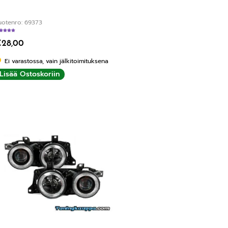
uotenro: 69373
Arvostelu tuotteesta:
5.00
/ 5
€
28,00
Ei varastossa, vain jälkitoimituksena
Lisää Ostoskoriin