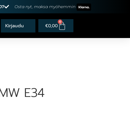
07
Osta nyt, maksa myöhemmin
0
€
0,00
 BMW E34