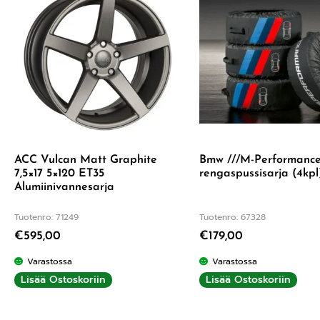
ACC Vulcan Matt Graphite
Bmw ///M-Performanc
7,5×17 5×120 ET35
rengaspussisarja (4kpl
Alumiinivannesarja
Tuotenro: 71249
Tuotenro: 67328
€
595,00
€
179,00
Varastossa
Varastossa
Lisää Ostoskoriin
Lisää Ostoskoriin