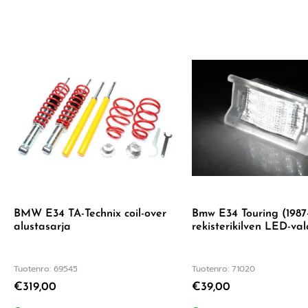
BMW E34 TA-Technix coil-over
Bmw E34 Touring (1987
alustasarja
rekisterikilven LED-val
Tuotenro: 69545
Tuotenro: 71020
€
319,00
€
39,00