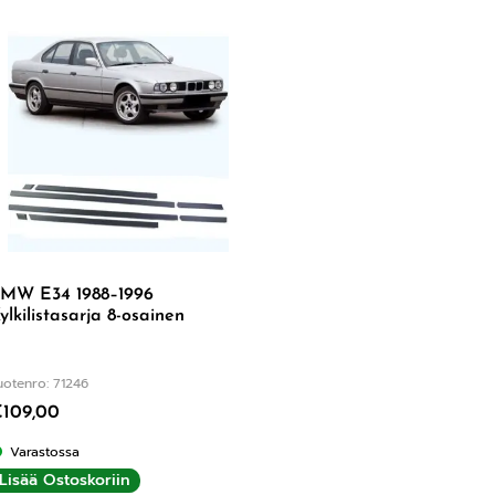
MW E34 1988–1996
ylkilistasarja 8-osainen
uotenro: 71246
€
109,00
Varastossa
Lisää Ostoskoriin