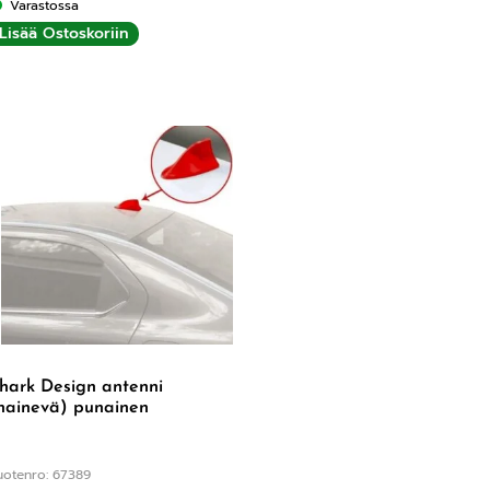
Varastossa
Lisää Ostoskoriin
hark Design antenni
hainevä) punainen
uotenro: 67389