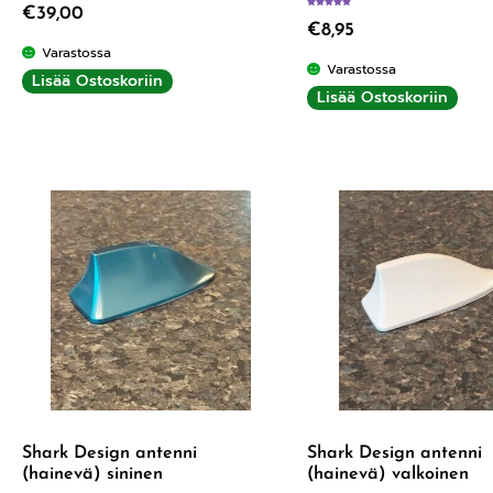
€
39,00
Arvostelu tuotteesta:
5.00
/ 5
€
8,95
Varastossa
Varastossa
Lisää Ostoskoriin
Lisää Ostoskoriin
Shark Design antenni
Shark Design antenni
(hainevä) sininen
(hainevä) valkoinen