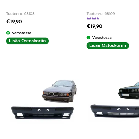
Tuotenro: 68108
Tuotenro: 68109
€
19,90
Arvostelu tuotteesta:
4.75
/ 5
€
19,90
Varastossa
Varastossa
Lisää Ostoskoriin
Lisää Ostoskoriin