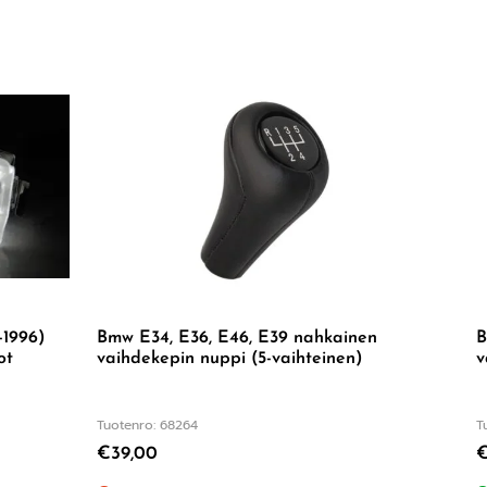
-1996)
Bmw E34, E36, E46, E39 nahkainen
B
ot
vaihdekepin nuppi (5-vaihteinen)
v
Tuotenro: 68264
T
€
39,00