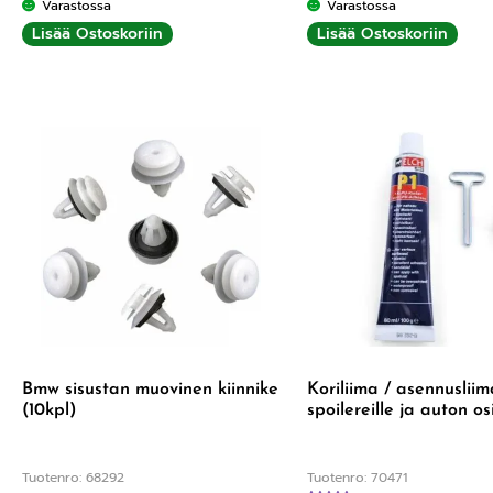
Varastossa
Varastossa
Lisää Ostoskoriin
Lisää Ostoskoriin
Bmw sisustan muovinen kiinnike
Koriliima / asennusliim
(10kpl)
spoilereille ja auton os
Tuotenro: 68292
Tuotenro: 70471