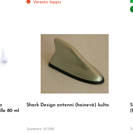
Varasto loppu
a
Shark Design antenni (hainevä) kulta
S
ille 80 ml
(
Tuotenro: 67390
T