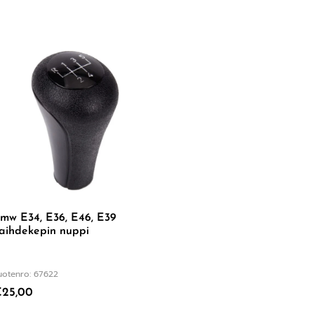
mw E34, E36, E46, E39
aihdekepin nuppi
uotenro: 67622
€
25,00