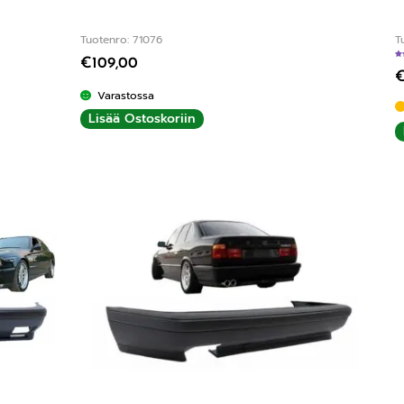
Tuotenro: 71076
T
€
109,00
Varastossa
Lisää Ostoskoriin