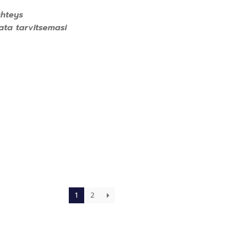
yhteys
ata tarvitsemasi
1
2