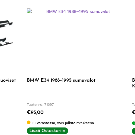
uoviset
BMW E34 1988–1995 sumuvalot
B
K
Tuotenro: 71697
T
€
95,00
Ei varastossa, vain jälkitoimituksena
Lisää Ostoskoriin