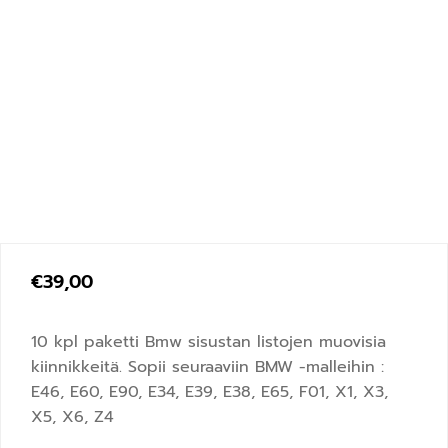
€
39,00
10 kpl paketti Bmw sisustan listojen muovisia
kiinnikkeitä. Sopii seuraaviin BMW -malleihin :
E46, E60, E90, E34, E39, E38, E65, F01, X1, X3,
X5, X6, Z4