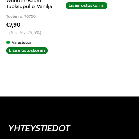
Wunder-Baum
Lisää ostoskoriin
Tuoksupullo Vanilja
Tuotenro: 70750
€
7,90
(Sis. Alv 25,5%)
Varastossa
Lisää ostoskoriin
YHTEYSTIEDOT