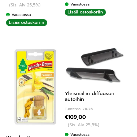
Varastossa
(Sis. Alv 25,5%)
Lisää ostoskoriin
Varastossa
Lisää ostoskoriin
Yleismallin diffuusori
autoihin
Tuotenro: 71076
€
109,00
(Sis. Alv 25,5%)
Varastossa