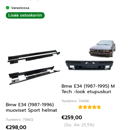
Varastossa
Lisää ostoskoriin
Bmw E34 (1987-1995) M
Tech -look etupuskuri
Tuotenro: 70436
Bmw E34 (1987-1996)
muoviset Sport helmat
Arvostelu
€
259,00
Tuotenro: 70602
tuotteesta:
(Sis. Alv 25,5%)
€
298,00
5.00
/ 5