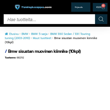
0
€
0,00
Etusivu
BMW
BMW 5-sarja
BMW E60 Sedan / E61 Touring
tuning (2003-2010)
Muut tuotteet
Bmw sisustan muovinen kiinnike
(10kpl)
/
Bmw sisustan muovinen kiinnike (10kpl)
Tuotenro:
68292