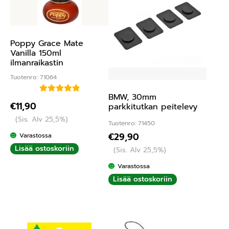
Poppy Grace Mate
Vanilla 150ml
ilmanraikastin
Tuotenro: 71064
BMW, 30mm
Arvostelu
€
11,90
parkkitutkan peitelevy
tuotteesta:
(Sis. Alv 25,5%)
5.00
/ 5
Tuotenro: 71450
€
29,90
Varastossa
Lisää ostoskoriin
(Sis. Alv 25,5%)
Varastossa
Lisää ostoskoriin