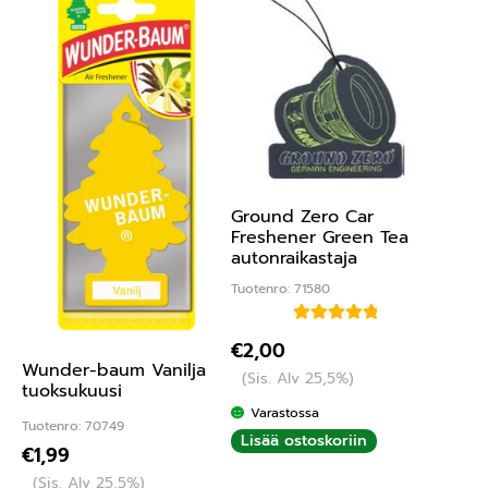
Ground Zero Car
Freshener Green Tea
autonraikastaja
Tuotenro: 71580
Arvostelu
€
2,00
tuotteesta:
Wunder-baum Vanilja
(Sis. Alv 25,5%)
5.00
/ 5
tuoksukuusi
Varastossa
Tuotenro: 70749
Lisää ostoskoriin
€
1,99
(Sis. Alv 25,5%)