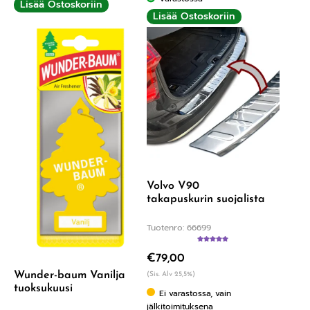
Lisää Ostoskoriin
Lisää Ostoskoriin
Volvo V90
takapuskurin suojalista
Tuotenro: 66699
Arvostelu
€
79,00
tuotteesta:
5.00
/ 5
Wunder-baum Vanilja
(Sis. Alv 25,5%)
tuoksukuusi
Ei varastossa, vain
jälkitoimituksena