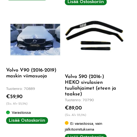
Lisää Ostoskoriin
Volvo V90 (2016-2019)
maskin viimasuoja
Volvo S90 (2016-)
HEKO sivulasien
tuuliohjaimet (eteen ja
Tuotenro: 70889
taakse)
€
59,90
Tuotenro: 70790
(Sis. Alv 25,5%)
€
89,00
Varastossa
(Sis. Alv 25,5%)
Lisää Ostoskoriin
Ei varastossa, vain
jälkitoimituksena