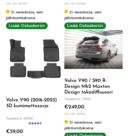
(Sis. Alv 25,5%)
(Sis. Alv 25,5%)
Ei varastossa, vain
Ei varastossa, vain
jälkitoimituksena
jälkitoimituksena
Lisää Ostoskoriin
Lisää Ostoskoriin
Volvo V90 / S90 R-
Design Mk2 Maxton
Design takadiffuusori
Tuotenro: 71612
Volvo V90 (2016-2023)
3D kumimattosarja
€
249,00
(Sis. Alv 25,5%)
Tuotenro: 69110
Ei varastossa, vain
jälkitoimituksena
Arvostelu
€
59,00
tuotteesta:
Lisää Ostoskoriin
4.67
/ 5