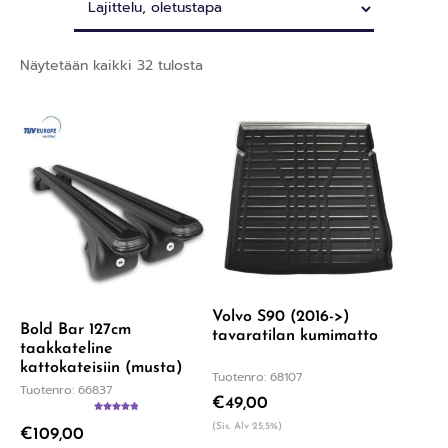
Näytetään kaikki 32 tulosta
Volvo S90 (2016->)
Bold Bar 127cm
tavaratilan kumimatto
taakkateline
kattokateisiin (musta)
Tuotenro: 68107
Tuotenro: 66837
€
49,00
Arvostelu
(Sis. Alv 25,5%)
€
109,00
tuotteesta:
5.00
/ 5