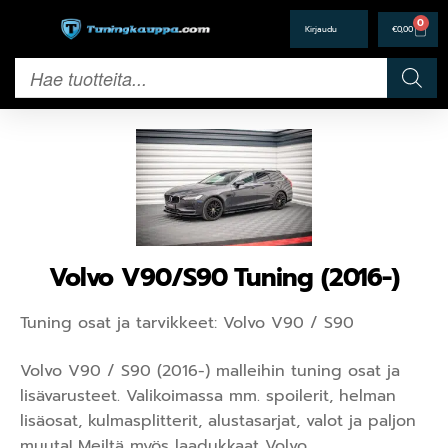
0
€
0,00
Volvo V90/S90 Tuning (2016-)
Tuning osat ja tarvikkeet: Volvo V90 / S90
Volvo V90 / S90 (2016-) malleihin tuning osat ja
lisävarusteet. Valikoimassa mm. spoilerit, helman
lisäosat, kulmasplitterit, alustasarjat, valot ja paljon
muuta! Meiltä myös laadukkaat Volvo