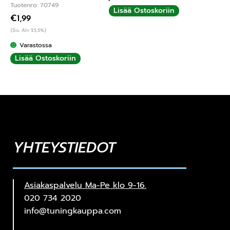
Tuotenro: 70749
Lisää Ostoskoriin
€
1,99
(Sis. Alv 25,5%)
Varastossa
Lisää Ostoskoriin
YHTEYSTIEDOT
Asiakaspalvelu Ma-Pe klo 9-16.
020 734 2020
info@tuningkauppa.com