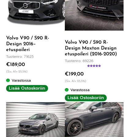
Volvo V90 / S90 R-
Volvo V90 / S90 R-
Design 2016–
Design Maxton Design
etuspoileri
etuspoileri (2016-2020)
Tuotenro: 71625
Tuotenro: 69226
€
189,00
Arvostelu
(Sis. Alv 25,5%)
€
199,00
tuotteesta:
5.00
/ 5
Varastossa
(Sis. Alv 25,5%)
Lisää Ostoskoriin
Varastossa
Lisää Ostoskoriin