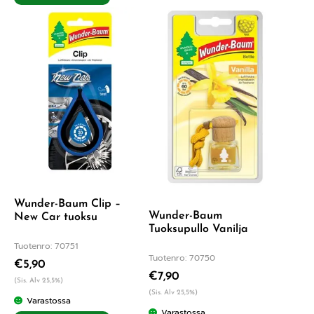
Wunder-Baum Clip –
Wunder-Baum
New Car tuoksu
Tuoksupullo Vanilja
Tuotenro: 70751
Tuotenro: 70750
€
5,90
€
7,90
(Sis. Alv 25,5%)
(Sis. Alv 25,5%)
Varastossa
Varastossa