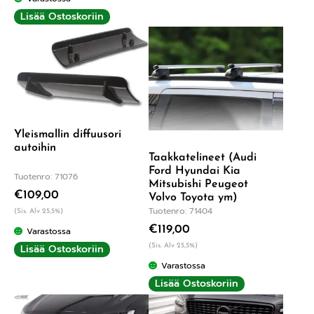
Lisää Ostoskoriin
Yleismallin diffuusori
autoihin
Taakkatelineet (Audi
Ford Hyundai Kia
Tuotenro: 71076
Mitsubishi Peugeot
€
109,00
Volvo Toyota ym)
Tuotenro: 71404
(Sis. Alv 25,5%)
€
119,00
Varastossa
Lisää Ostoskoriin
(Sis. Alv 25,5%)
Varastossa
Lisää Ostoskoriin