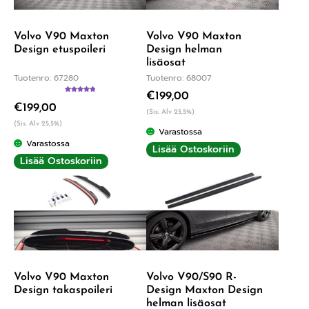
Volvo V90 Maxton
Volvo V90 Maxton
Design etuspoileri
Design helman
lisäosat
Tuotenro: 67280
Tuotenro: 68007
€
199,00
Arvostelu
€
199,00
tuotteesta:
(Sis. Alv 25,5%)
5.00
/ 5
(Sis. Alv 25,5%)
Varastossa
Varastossa
Lisää Ostoskoriin
Lisää Ostoskoriin
Volvo V90 Maxton
Volvo V90/S90 R-
Design takaspoileri
Design Maxton Design
helman lisäosat