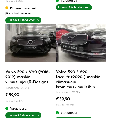
Varastossa
(Sis. Alv 25,5%)
Lisää Ostoskoriin
Ei varastossa, vain
jälkitoimituksena
Lisää Ostoskoriin
Volvo S90 / V90 (2016-
Volvo S90 / V90
2019) maskin
facelift (2020-) maskin
viimasuoja (R-Design)
viimasuoja
kromimaskimalleihin
Tuotenro: 70714
Tuotenro: 70715
€
59,90
€
59,90
(Sis. Alv 25,5%)
(Sis. Alv 25,5%)
Varastossa
Varastossa
Lisää Ostoskoriin