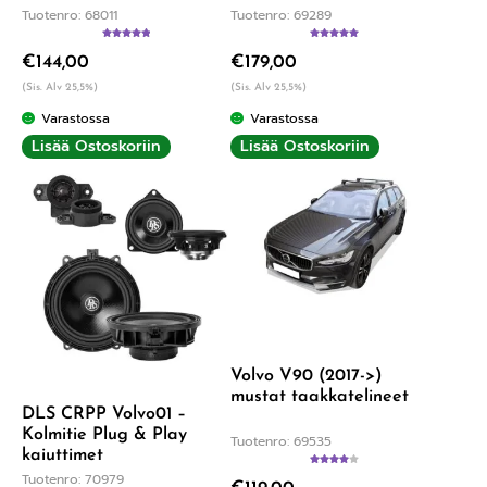
Tuotenro: 68011
Tuotenro: 69289
Arvostelu
Arvostelu
€
144,00
€
179,00
tuotteesta:
tuotteesta:
5.00
/ 5
5.00
/ 5
(Sis. Alv 25,5%)
(Sis. Alv 25,5%)
Varastossa
Varastossa
Lisää Ostoskoriin
Lisää Ostoskoriin
Volvo V90 (2017->)
mustat taakkatelineet
DLS CRPP Volvo01 –
Kolmitie Plug & Play
Tuotenro: 69535
kaiuttimet
Arvostelu
Tuotenro: 70979
tuotteesta: