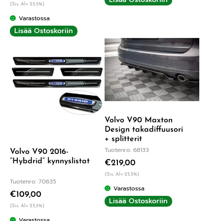
(Sis. Alv 25,5%)
Varastossa
Lisää Ostoskoriin
Volvo V90 Maxton
Design takadiffuusori
+ splitterit
Tuotenro: 68133
Volvo V90 2016-
”Hybdrid” kynnyslistat
€
219,00
(Sis. Alv 25,5%)
Tuotenro: 70635
Varastossa
€
109,00
Lisää Ostoskoriin
(Sis. Alv 25,5%)
Varastossa