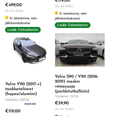
€
119,00
4.00
/ 5
€
499,00
(Sis. Alv 25,5%)
(Sis. Alv 25,5%)
Ei varastossa, vain
Ei varastossa, vain
jälkitoimituksena
jälkitoimituksena
Lisää Ostoskoriin
Lisää Ostoskoriin
Volvo S90 / V90 (2016-
2019) maskin
Volvo V90 (2017->)
viimasuoja
taakkatelineet
(parkkitutkallisiin)
(hopea/alumiini)
Tuotenro: 70713
Tuotenro: 69534
€
59,90
Arvostelu
(Sis. Alv 25,5%)
€
119,00
tuotteesta:
5.00
/ 5