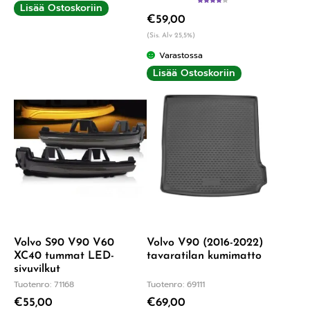
Lisää Ostoskoriin
Arvostelu
€
59,00
tuotteesta:
4.00
/ 5
(Sis. Alv 25,5%)
Varastossa
Lisää Ostoskoriin
Volvo S90 V90 V60
Volvo V90 (2016-2022)
XC40 tummat LED-
tavaratilan kumimatto
sivuvilkut
Tuotenro: 71168
Tuotenro: 69111
€
55,00
€
69,00