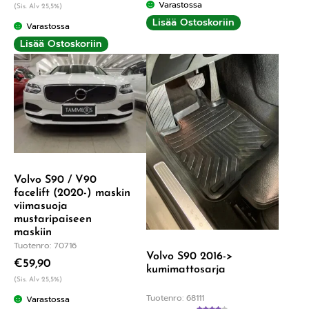
Varastossa
(Sis. Alv 25,5%)
Lisää Ostoskoriin
Varastossa
Lisää Ostoskoriin
Volvo S90 / V90
facelift (2020-) maskin
viimasuoja
mustaripaiseen
maskiin
Tuotenro: 70716
Volvo S90 2016->
€
59,90
kumimattosarja
(Sis. Alv 25,5%)
Tuotenro: 68111
Varastossa