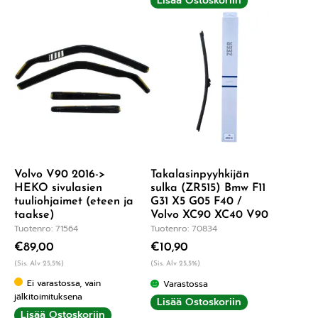
Lisää Ostoskoriin
Volvo V90 2016->
Takalasinpyyhkijän
HEKO sivulasien
sulka (ZR515) Bmw F11
tuuliohjaimet (eteen ja
G31 X5 G05 F40 /
taakse)
Volvo XC90 XC40 V90
Tuotenro: 71564
Tuotenro: 70834
€
89,00
€
10,90
(Sis. Alv 25,5%)
(Sis. Alv 25,5%)
Ei varastossa, vain
Varastossa
jälkitoimituksena
Lisää Ostoskoriin
Lisää Ostoskoriin