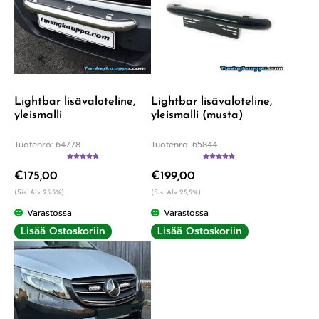
Lightbar lisävaloteline,
Lightbar lisävaloteline,
yleismalli
yleismalli (musta)
Tuotenro: 64778
Tuotenro: 65844
Arvostelu
Arvostelu
€
175,00
€
199,00
tuotteesta:
tuotteesta:
5.00
/ 5
5.00
/ 5
(Sis. Alv 25,5%)
(Sis. Alv 25,5%)
Varastossa
Varastossa
Lisää Ostoskoriin
Lisää Ostoskoriin