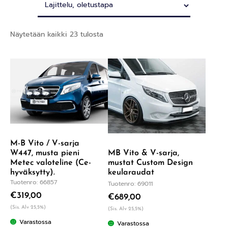
Näytetään kaikki 23 tulosta
M-B Vito / V-sarja
MB Vito & V-sarja,
W447, musta pieni
mustat Custom Design
Metec valoteline (Ce-
keularaudat
hyväksytty).
Tuotenro: 66857
Tuotenro: 69011
€
319,00
€
689,00
(Sis. Alv 25,5%)
(Sis. Alv 25,5%)
Varastossa
Varastossa