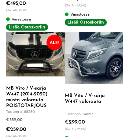
€
495,00
(Sis. Alv 25,5%)
(Sis. Alv 25,5%)
Varastossa
Varastossa
Lisää Ostoskoriin
Lisää Ostoskoriin
ALE!
MB Vito / V-sarja
W447 (2014-2020)
MB Vito / V-sarja
musta valorauta
W447 valorauta
POISTOTARJOUS
Tuotenro: 68280
Tuotenro: 64657
€
359,00
€
299,00
€
259,00
(Sis. Alv 25,5%)
(Sis. Alv 25,5%)