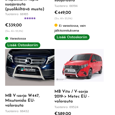
suojarauta
suojarauta
Tuotenro: 66194
(puolikiiltävä musta)
€
449,00
Tuotenro: 66165
(Sis. Alv 25,5%)
Arvostelu
€
339,00
tuotteesta:
Ei varastossa, vain
5.00
/ 5
jälkitoimituksena
(Sis. Alv 25,5%)
Lisää Ostoskoriin
Varastossa
Lisää Ostoskoriin
MB Vito / V-sarja
MB V-sarja W447,
2019-> Metec EU -
Misutonida EU-
valorauta
valorauta
Tuotenro: 69524
Tuotenro: 66432
€
589,00