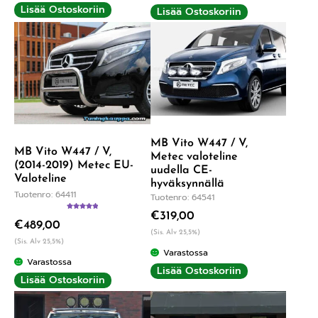
Lisää Ostoskoriin
Lisää Ostoskoriin
MB Vito W447 / V,
MB Vito W447 / V,
Metec valoteline
(2014-2019) Metec EU-
uudella CE-
Valoteline
hyväksynnällä
Tuotenro: 64411
Tuotenro: 64541
€
319,00
Arvostelu
€
489,00
tuotteesta:
(Sis. Alv 25,5%)
5.00
/ 5
(Sis. Alv 25,5%)
Varastossa
Varastossa
Lisää Ostoskoriin
Lisää Ostoskoriin