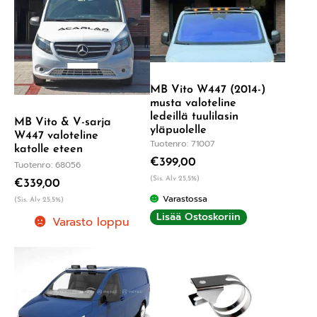
MB Vito W447 (2014-)
musta valoteline
ledeillä tuulilasin
MB Vito & V-sarja
yläpuolelle
W447 valoteline
Tuotenro: 71007
katolle eteen
€
399,00
Tuotenro: 68056
(Sis. Alv 25,5%)
€
339,00
Varastossa
(Sis. Alv 25,5%)
Lisää Ostoskoriin
Varasto loppu