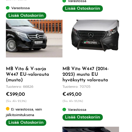
Varastossa
Lisää Ostoskoriin
Varastossa
Lisää Ostoskoriin
MB Vito & V-sarja
MB Vito W447 (2014-
W447 EU-valorauta
2023) musta EU
(musta)
hyväksytty valorauta
Tuotenro: 66826
Tuotenro: 70705
€
599,00
€
495,00
(Sis. Alv 25,5%)
(Sis. Alv 25,5%)
Ei varastossa, vain
Varastossa
jälkitoimituksena
Lisää Ostoskoriin
Lisää Ostoskoriin