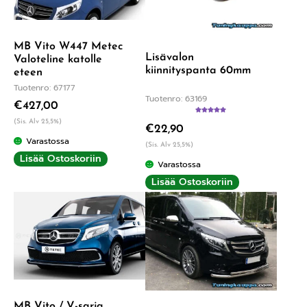
MB Vito W447 Metec
Lisävalon
Valoteline katolle
kiinnityspanta 60mm
eteen
Tuotenro: 67177
Tuotenro: 63169
€
427,00
Arvostelu
(Sis. Alv 25,5%)
€
22,90
tuotteesta:
5.00
/ 5
Varastossa
(Sis. Alv 25,5%)
Lisää Ostoskoriin
Varastossa
Lisää Ostoskoriin
MB Vito / V-sarja