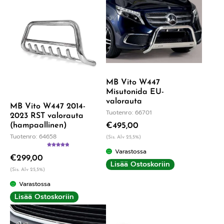
MB Vito W447
Misutonida EU-
valorauta
MB Vito W447 2014-
Tuotenro: 66701
2023 RST valorauta
(hampaallinen)
€
495,00
Tuotenro: 64658
(Sis. Alv 25,5%)
Varastossa
Arvostelu
€
299,00
tuotteesta:
Lisää Ostoskoriin
5.00
/ 5
(Sis. Alv 25,5%)
Varastossa
Lisää Ostoskoriin