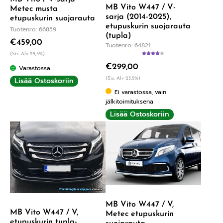
MB Vito W447 / V-
Metec musta
sarja (2014-2025),
etupuskurin suojarauta
etupuskurin suojarauta
Tuotenro: 66859
(tupla)
€
459,00
Tuotenro: 64821
(Sis. Alv 25,5%)
Arvostelu
€
299,00
tuotteesta:
Varastossa
4.00
/ 5
Lisää Ostoskoriin
(Sis. Alv 25,5%)
Ei varastossa, vain
jälkitoimituksena
Lisää Ostoskoriin
MB Vito W447 / V,
MB Vito W447 / V,
Metec etupuskurin
etupuskurin tupla-