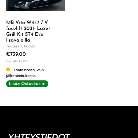
MB Vito W447 / V
facelift 2021- Lazer
Grill Kit ST4 Evo
lisävaloilla
Tuotenro: 66692
€
739,00
(Sis. Alv 25,5%)
Ei varastossa, vain
jälkitoimituksena
Lisää Ostoskoriin
YHTEYSTIEDOT