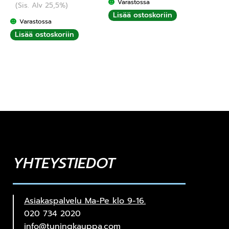
Varastossa
(Sis. Alv 25,5%)
5.00
/ 5
Lisää ostoskoriin
Varastossa
Lisää ostoskoriin
YHTEYSTIEDOT
Asiakaspalvelu Ma-Pe klo 9-16.
020 734 2020
info@tuningkauppa.com