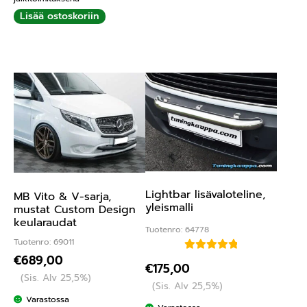
Lisää ostoskoriin
Lightbar lisävaloteline,
MB Vito & V-sarja,
yleismalli
mustat Custom Design
keularaudat
Tuotenro: 64778
Tuotenro: 69011
€
689,00
Arvostelu
€
175,00
tuotteesta:
(Sis. Alv 25,5%)
(Sis. Alv 25,5%)
5.00
/ 5
Varastossa