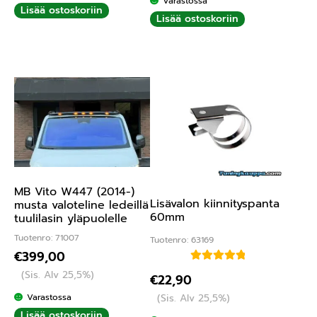
Varastossa
Lisää ostoskoriin
Lisää ostoskoriin
MB Vito W447 (2014-)
Lisävalon kiinnityspanta
musta valoteline ledeillä
60mm
tuulilasin yläpuolelle
Tuotenro: 71007
Tuotenro: 63169
€
399,00
Arvostelu
(Sis. Alv 25,5%)
€
22,90
tuotteesta:
(Sis. Alv 25,5%)
Varastossa
5.00
/ 5
Lisää ostoskoriin