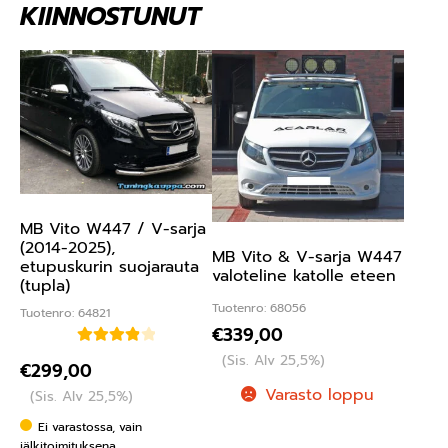
KIINNOSTUNUT
MB Vito W447 / V-sarja
(2014-2025),
MB Vito & V-sarja W447
etupuskurin suojarauta
valoteline katolle eteen
(tupla)
Tuotenro: 68056
Tuotenro: 64821
€
339,00
Arvostelu
(Sis. Alv 25,5%)
€
299,00
tuotteesta:
Varasto loppu
(Sis. Alv 25,5%)
4.00
/ 5
Ei varastossa, vain
jälkitoimituksena