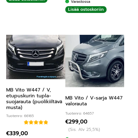
Varastossa
Lisää ostoskoriin
MB Vito W447 / V,
etupuskurin tupla-
MB Vito / V-sarja W447
suojarauta (puolikiiltävä
valorauta
musta)
Tuotenro: 64657
Tuotenro: 66165
€
299,00
(Sis. Alv 25,5%)
Arvostelu
€
339,00
tuotteesta: