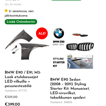
(Sis. Alv 25,5%)
Ei varastossa, vain
jälkitoimituksena
Lisää Ostoskoriin
ALE!
BMW E90 / E91, M3-
Look etulokasuojat
BMW E90 Sedan
LED-vilkuilla +
(2008 – 2011) Styling
pesunestesäiliö
Starter Kit: Munuaiset,
Tuotenro: 67775
LED-sivuvilkut,
€
539,00
takaikkunan spoileri
Tuotenro: 69893
€
399,00