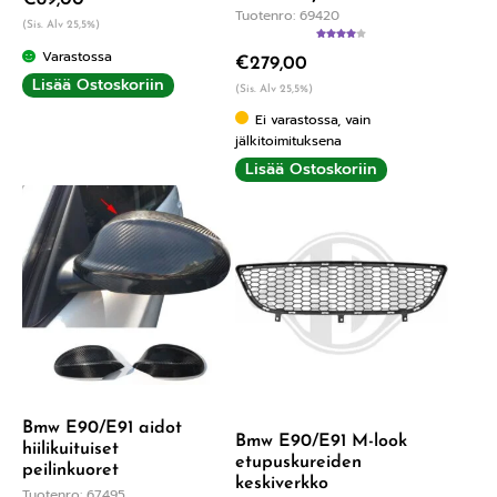
Tuotenro: 69420
(Sis. Alv 25,5%)
Arvostelu
Varastossa
€
279,00
tuotteesta:
4.00
/ 5
Lisää Ostoskoriin
(Sis. Alv 25,5%)
Ei varastossa, vain
jälkitoimituksena
Lisää Ostoskoriin
Bmw E90/E91 aidot
Bmw E90/E91 M-look
hiilikuituiset
etupuskureiden
peilinkuoret
keskiverkko
Tuotenro: 67495