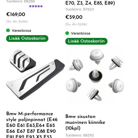
Tuotenro: 68266
E70, Z3, Z4, E85, E89)
Tuotenro: 67623
Arvostelu
€
169,00
tuotteesta:
€
59,00
5.00
/ 5
(Sis. Alv 25,5%)
(Sis. Alv 25,5%)
Varastossa
Varastossa
Lisää Ostoskoriin
Lisää Ostoskoriin
Bmw M-performance
Bmw sisustan
style poljinpinnat (E46
muovinen kiinnike
E60 E61 E63,E64 E65
(10kpl)
E66 E67 E87 E88 E90
Tuotenro: 68292
E91 E92 E93 X5 E53