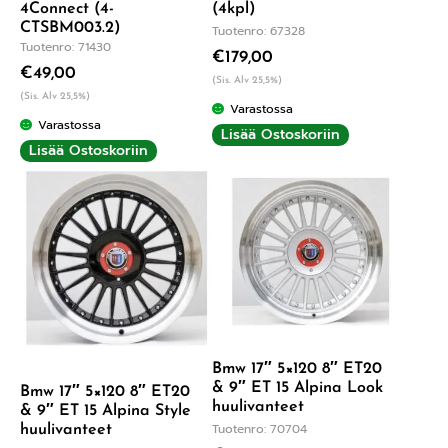
4Connect (4-
(4kpl)
CTSBM003.2)
Tuotenro: 67328
Tuotenro: 71430
€
179,00
€
49,00
(Sis. Alv 25,5%)
(Sis. Alv 25,5%)
Varastossa
Varastossa
Lisää Ostoskoriin
Lisää Ostoskoriin
Bmw 17″ 5×120 8″ ET20
& 9″ ET 15 Alpina Look
Bmw 17″ 5×120 8″ ET20
huulivanteet
& 9″ ET 15 Alpina Style
Tuotenro: 70704
huulivanteet