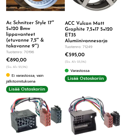
Ac Schnitzer Style 17″
ACC Vulcan Matt
5×120 Bmw
Graphite 7,5×17 5×120
lippavanteet
ET35
(etuvanne 7,5″ &
Alumiinivannesarja
takavanne 9″)
Tuotenro: 71249
Tuotenro: 70196
€
595,00
€
890,00
(Sis. Alv 25,5%)
(Sis. Alv 25,5%)
Varastossa
Ei varastossa, vain
Lisää Ostoskoriin
jälkitoimituksena
Lisää Ostoskoriin