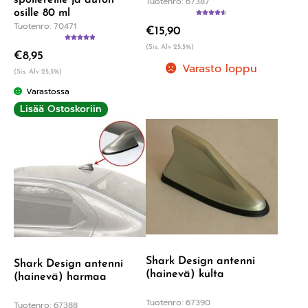
Tuotenro: 67387
osille 80 ml
Arvostelu
Tuotenro: 70471
€
15,90
tuotteesta:
4.60
/ 5
Arvostelu
(Sis. Alv 25,5%)
€
8,95
tuotteesta:
5.00
/ 5
Varasto loppu
(Sis. Alv 25,5%)
Varastossa
Lisää Ostoskoriin
Shark Design antenni
Shark Design antenni
(hainevä) kulta
(hainevä) harmaa
Tuotenro: 67390
Tuotenro: 67388