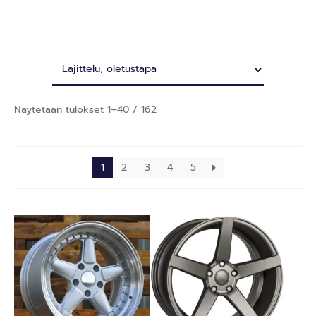
Näytetään tulokset 1–40 / 162
1
2
3
4
5