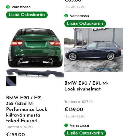
€
85,00
Varastossa
(Sis. Alv 25,5%)
Lisää Ostoskoriin
Varastossa
Lisää Ostoskoriin
BMW E90 / E91, M-
Look sivuhelmat
BMW E90 / E91,
Tuotenro: 62746
335i/335d M-
Performance Look
€
139,00
kiiltävän musta
(Sis. Alv 25,5%)
takadiffuusori
Varastossa
Tuotenro: 67151
Lisää Ostoskoriin
€
159,00