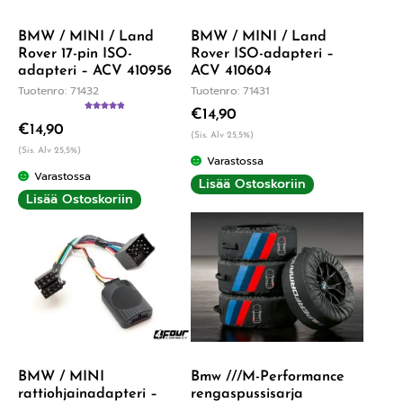
BMW / MINI / Land
BMW / MINI / Land
Rover 17-pin ISO-
Rover ISO-adapteri –
adapteri – ACV 410956
ACV 410604
Tuotenro: 71432
Tuotenro: 71431
€
14,90
Arvostelu
€
14,90
tuotteesta:
(Sis. Alv 25,5%)
5.00
/ 5
(Sis. Alv 25,5%)
Varastossa
Varastossa
Lisää Ostoskoriin
Lisää Ostoskoriin
BMW / MINI
Bmw ///M-Performance
rattiohjainadapteri –
rengaspussisarja