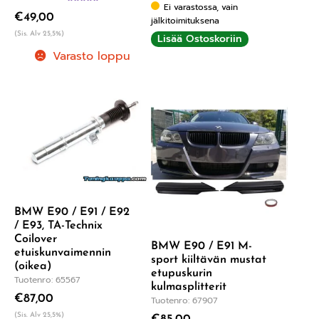
Ei varastossa, vain
Arvostelu
€
49,00
tuotteesta:
jälkitoimituksena
5.00
/ 5
(Sis. Alv 25,5%)
Lisää Ostoskoriin
Varasto loppu
BMW E90 / E91 / E92
/ E93, TA-Technix
Coilover
BMW E90 / E91 M-
etuiskunvaimennin
sport kiiltävän mustat
(oikea)
etupuskurin
Tuotenro: 65567
kulmasplitterit
€
87,00
Tuotenro: 67907
(Sis. Alv 25,5%)