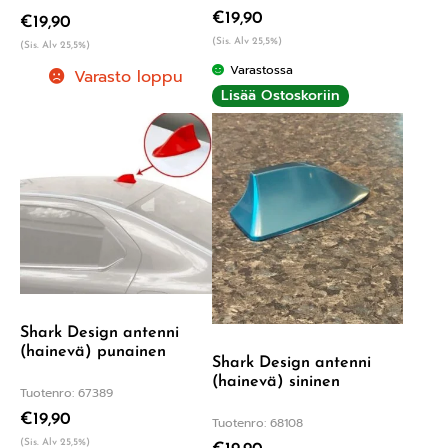
€
19,90
€
19,90
(Sis. Alv 25,5%)
(Sis. Alv 25,5%)
Varastossa
Varasto loppu
Lisää Ostoskoriin
Shark Design antenni
(hainevä) punainen
Shark Design antenni
(hainevä) sininen
Tuotenro: 67389
€
19,90
Tuotenro: 68108
(Sis. Alv 25,5%)