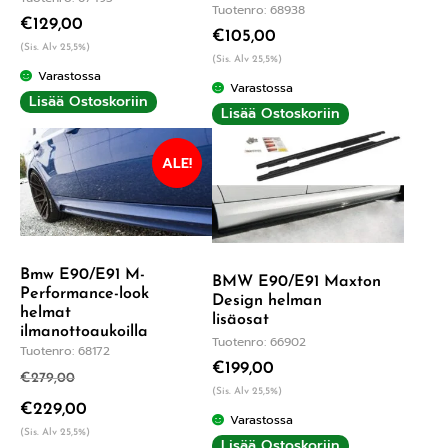
Tuotenro: 68938
€
129,00
€
105,00
(Sis. Alv 25,5%)
(Sis. Alv 25,5%)
Varastossa
Varastossa
Lisää Ostoskoriin
Lisää Ostoskoriin
ALE!
Bmw E90/E91 M-
BMW E90/E91 Maxton
Performance-look
Design helman
helmat
lisäosat
ilmanottoaukoilla
Tuotenro: 66902
Tuotenro: 68172
€
199,00
€
279,00
(Sis. Alv 25,5%)
€
229,00
Varastossa
(Sis. Alv 25,5%)
Lisää Ostoskoriin