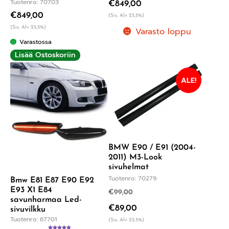
Tuotenro: 70703
€
849,00
€
849,00
(Sis. Alv 25,5%)
(Sis. Alv 25,5%)
Varasto loppu
Varastossa
Lisää Ostoskoriin
ALE!
BMW E90 / E91 (2004-
2011) M3-Look
sivuhelmat
Tuotenro: 70279
Bmw E81 E87 E90 E92
E93 X1 E84
€
99,00
savunharmaa Led-
€
89,00
sivuvilkku
Tuotenro: 67701
(Sis. Alv 25,5%)