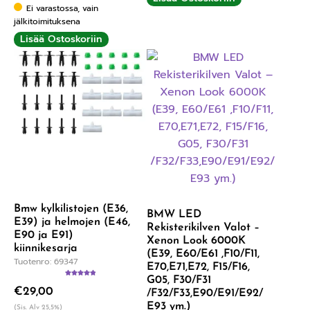
Ei varastossa, vain
jälkitoimituksena
Lisää Ostoskoriin
Bmw kylkilistojen (E36,
BMW LED
E39) ja helmojen (E46,
Rekisterikilven Valot –
E90 ja E91)
Xenon Look 6000K
kiinnikesarja
(E39, E60/E61 ,F10/F11,
Tuotenro: 69347
E70,E71,E72, F15/F16,
G05, F30/F31
Arvostelu
€
29,00
tuotteesta:
/F32/F33,E90/E91/E92/
5.00
/ 5
E93 ym.)
(Sis. Alv 25,5%)