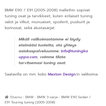
BMW E90 / E91 (2005-2008) malleihin sopivat
tuning osat ja tarvikkeet, kuten erilaiset tuning
valot ja vilkut, munuaiset, spoilerit, puskurit ja
korinosat, sekä alustasarjat.
Mikäli valikoimastamme ei löydy
etsimääsi tuotetta, ota yhteys
asiakaspalveluumme:
info@tuningka
uppa.com
,
voimme tilata
tarvitsemasi tuning osat.
Saatavilla on mm. koko
Maxton Design
:in valikoima.
Etusivu
BMW
BMW 3-sarja
BMW E90 Sedan /
E91 Touring tuning (2005-2008)