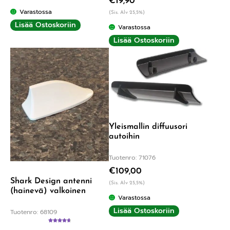
€
19,90
Varastossa
(Sis. Alv 25,5%)
Lisää Ostoskoriin
Varastossa
Lisää Ostoskoriin
Yleismallin diffuusori
autoihin
Tuotenro: 71076
€
109,00
Shark Design antenni
(Sis. Alv 25,5%)
(hainevä) valkoinen
Varastossa
Lisää Ostoskoriin
Tuotenro: 68109
Arvostelu