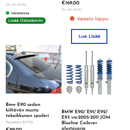
€
169,00
(Sis. Alv 25,5%)
(Sis. Alv 25,5%)
Varastossa
Varasto loppu
Lisää Ostoskoriin
Lue Lisää
Bmw E90 sedan
kiiltävän musta
BMW E90/ E91/ E92/
takaikkunan spoileri
E93 vm.2005-2011 JOM
Tuotenro: 67733
Blueline Coilover
alustasarja
€
89,00