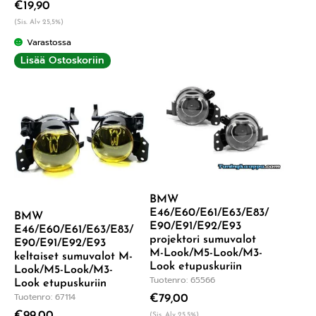
€
19,90
tuotteesta:
4.75
/ 5
(Sis. Alv 25,5%)
Varastossa
Lisää Ostoskoriin
BMW
E46/E60/E61/E63/E83/
BMW
E90/E91/E92/E93
E46/E60/E61/E63/E83/
projektori sumuvalot
E90/E91/E92/E93
M-Look/M5-Look/M3-
keltaiset sumuvalot M-
Look etupuskuriin
Look/M5-Look/M3-
Tuotenro: 65566
Look etupuskuriin
Tuotenro: 67114
€
79,00
€
99,00
(Sis. Alv 25,5%)