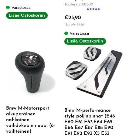
Tuotenro: 68300
Varastossa
Arvostelu
Lisää Ostoskoriin
€
23,90
tuotteesta:
5.00
/ 5
(Sis. Alv 25,5%)
Varastossa
Lisää Ostoskoriin
Bmw M-Motorsport
Bmw M-performance
alkuperäinen
style poljinpinnat (E46
nahkainen
E60 E61 E63,E64 E65
vaihdekepin nuppi (6-
E66 E67 E87 E88 E90
vaihteinen)
E91 E92 E93 X5 E53