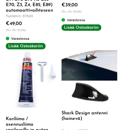
E70, Z3, Z4, E85, E89)
€
39,00
automaattivaihteseen
(Sis. Alv 25,5%)
Tuotenro: 67624
Varastossa
€
49,00
Lisää Ostoskoriin
(Sis. Alv 25,5%)
Varastossa
Lisää Ostoskoriin
Shark Design antenni
(hainevä)
Koriliima /
asennusliima
spoilereille ja auton