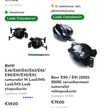
(Sis. Alv 25,5%)
Ei varastossa, vain
jälkitoimituksena
Varastossa
Lisää Ostoskoriin
Lisää Ostoskoriin
BMW
E46/E60/E61/E63/E83/
E90/E91/E92/E93
Bmw E90 / E91 (2005-
sumuvalot M-Look/M5-
2008) savunharmaat
Look/M3-Look
sumuvalot
etupuskuriin
vakiopuskuriin
Tuotenro: 62885
Tuotenro: 67939
Arvostelu
€
79,00
€
59,00
tuotteesta:
4.50
/ 5
(Sis. Alv 25,5%)