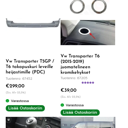
Vw Transporter T6
Vw Transporter T5GP /
(2015-2019)
T6 takapuskuri leveille
juomatelineen
heijastimille (PDC)
kromikehykset
Tuotenro: 67205
Tuotenro: 67452
€
299,00
Arvostelu
€
39,00
tuotteesta:
(Sis. Alv 25,5%)
5.00
/ 5
(Sis. Alv 25,5%)
Varastossa
Varastossa
Lisää Ostoskoriin
Lisää Ostoskoriin