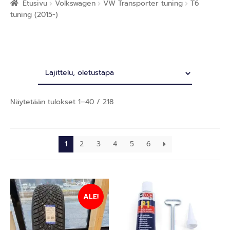
Etusivu
Volkswagen
VW Transporter tuning
T6
tuning (2015-)
Näytetään tulokset 1–40 / 218
1
2
3
4
5
6
ALE!