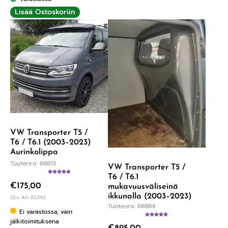
Lisää Ostoskoriin
VW Transporter T5 /
T6 / T6.1 (2003–2023)
Aurinkolippa
Tuotenro: 68813
VW Transporter T5 /
T6 / T6.1
Arvostelu
€
175,00
tuotteesta:
mukavuusväliseinä
5.00
/ 5
ikkunalla (2003–2023)
(Sis. Alv 25,5%)
Tuotenro: 66884
Ei varastossa, vain
jälkitoimituksena
Arvostelu
tuotteesta: