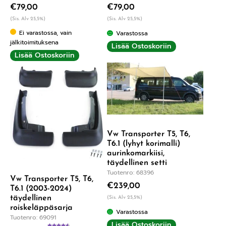
€
79,00
€
79,00
(Sis. Alv 25,5%)
(Sis. Alv 25,5%)
Ei varastossa, vain
Varastossa
jälkitoimituksena
Lisää Ostoskoriin
Lisää Ostoskoriin
Vw Transporter T5, T6,
T6.1 (lyhyt korimalli)
aurinkomarkiisi,
täydellinen setti
Tuotenro: 68396
Vw Transporter T5, T6,
€
239,00
T6.1 (2003-2024)
täydellinen
(Sis. Alv 25,5%)
roiskeläppäsarja
Varastossa
Tuotenro: 69091
Lisää Ostoskoriin