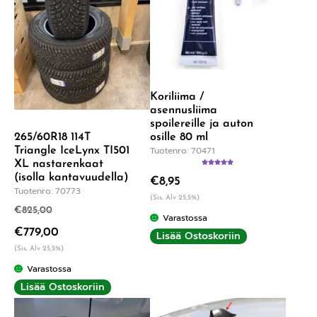
Koriliima /
asennusliima
spoilereille ja auton
osille 80 ml
265/60R18 114T
Tuotenro: 70471
Triangle IceLynx TI501
XL nastarenkaat
Arvostelu
(isolla kantavuudella)
€
8,95
tuotteesta:
5.00
/ 5
Tuotenro: 70773
(Sis. Alv 25,5%)
€
825,00
Varastossa
€
779,00
Lisää Ostoskoriin
(Sis. Alv 25,5%)
Varastossa
Lisää Ostoskoriin