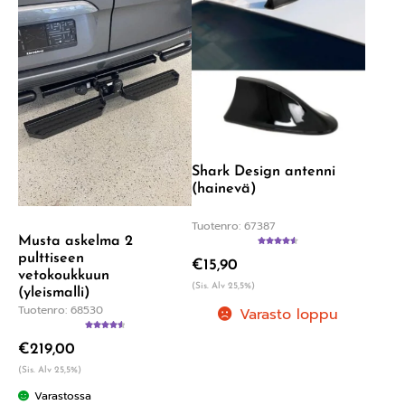
Shark Design antenni
(hainevä)
Tuotenro: 67387
Musta askelma 2
Arvostelu
pulttiseen
€
15,90
tuotteesta:
vetokoukkuun
4.60
/ 5
(Sis. Alv 25,5%)
(yleismalli)
Tuotenro: 68530
Varasto loppu
Arvostelu
€
219,00
tuotteesta:
4.67
/ 5
(Sis. Alv 25,5%)
Varastossa