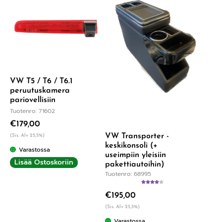
VW T5 / T6 / T6.1
peruutuskamera
pariovellisiin
Tuotenro: 71602
€
179,00
VW Transporter -
(Sis. Alv 25,5%)
keskikonsoli (+
Varastossa
useimpiin yleisiin
Lisää Ostoskoriin
pakettiautoihin)
Tuotenro: 68995
Arvostelu
€
195,00
tuotteesta:
4.00
/ 5
(Sis. Alv 25,5%)
Varastossa