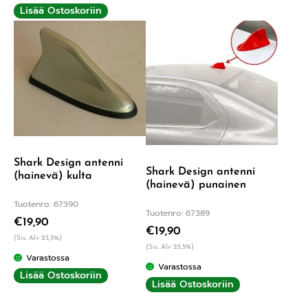
Lisää Ostoskoriin
Shark Design antenni
Shark Design antenni
(hainevä) kulta
(hainevä) punainen
Tuotenro: 67390
Tuotenro: 67389
€
19,90
€
19,90
(Sis. Alv 25,5%)
(Sis. Alv 25,5%)
Varastossa
Varastossa
Lisää Ostoskoriin
Lisää Ostoskoriin