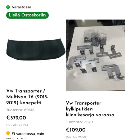
Varastossa
Lisää Ostoskoriin
Vw Transporter /
Multivan T6 (2015-
2019) konepelti
Vw Transporter
kylkiputkien
Tuotenro: 69412
kiinnikesarja varaosa
€
379,00
Tuotenro: 71179
(Sis. Alv 25,5%)
€
109,00
Ei varastossa, vain
(Sis. Alv 25,5%)