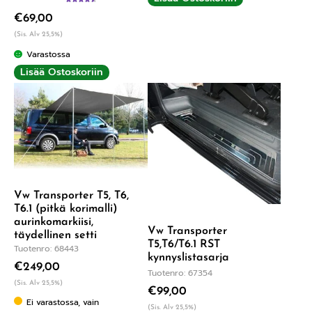
Arvostelu
€
69,00
tuotteesta:
4.60
/ 5
(Sis. Alv 25,5%)
Varastossa
Lisää Ostoskoriin
Vw Transporter T5, T6,
T6.1 (pitkä korimalli)
aurinkomarkiisi,
Vw Transporter
täydellinen setti
T5,T6/T6.1 RST
Tuotenro: 68443
kynnyslistasarja
€
249,00
Tuotenro: 67354
(Sis. Alv 25,5%)
€
99,00
Ei varastossa, vain
(Sis. Alv 25,5%)