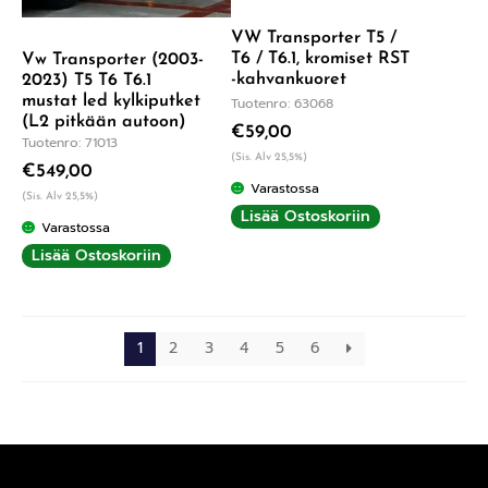
VW Transporter T5 /
T6 / T6.1, kromiset RST
Vw Transporter (2003-
-kahvankuoret
2023) T5 T6 T6.1
mustat led kylkiputket
Tuotenro: 63068
(L2 pitkään autoon)
€
59,00
Tuotenro: 71013
(Sis. Alv 25,5%)
€
549,00
Varastossa
(Sis. Alv 25,5%)
Lisää Ostoskoriin
Varastossa
Lisää Ostoskoriin
1
2
3
4
5
6