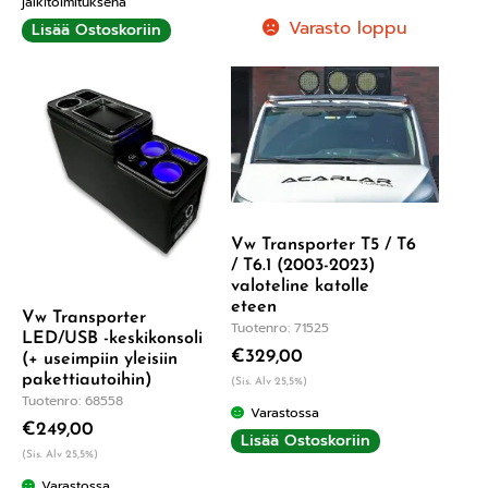
jälkitoimituksena
Varasto loppu
Lisää Ostoskoriin
Vw Transporter T5 / T6
/ T6.1 (2003-2023)
valoteline katolle
eteen
Vw Transporter
Tuotenro: 71525
LED/USB -keskikonsoli
€
329,00
(+ useimpiin yleisiin
pakettiautoihin)
(Sis. Alv 25,5%)
Tuotenro: 68558
Varastossa
€
249,00
Lisää Ostoskoriin
(Sis. Alv 25,5%)
Varastossa