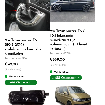
Vw Transporter T6 /
T6.1 lokasuojan
muovikaaret ja
Vw Transporter T6
helmamuovit (L1 lyhyt
(2015-2019)
korimalli)
vaihdekepin konsolin
Tuotenro: 67594
kromikehys
Tuotenro: 67204
€
339,00
€
49,00
(Sis. Alv 25,5%)
(Sis. Alv 25,5%)
Varastossa
Varastossa
Lisää Ostoskoriin
Lisää Ostoskoriin