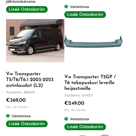
jälkitoimituksena
Varastossa
Lisää Ostoskoriin
Lisää Ostoskoriin
Vw Transporter
Vw Transporter T5GP /
T5/T6/T6.1 2003-2023
T6 takapuskuri leveille
astinlaudat (L2)
heijastimille
Tuotenro: 68049
Tuotenro: 67453
€
369,00
€
249,00
(Sis. Alv 25,5%)
(Sis. Alv 25,5%)
Varastossa
Varastossa
Lisää Ostoskoriin
Lisää Ostoskoriin