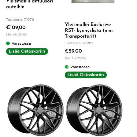
Yleismallin diffuusori
autoihin
Tuotenro: 71076
Yleismallin Exclusive
€
109,00
RST- kynnyslista (mm.
(Sis. Alv 25,5%)
Transporterit)
Tuotenro: 67287
Varastossa
Lisää Ostoskoriin
€
59,00
(Sis. Alv 25,5%)
Varastossa
Lisää Ostoskoriin