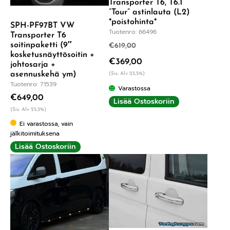
Transporter T6, T6.1
”Tour” astinlauta (L2)
*poistohinta*
SPH-PF97BT VW
Tuotenro: 66496
Transporter T6
soitinpaketti (9″
€
619,00
kosketusnäyttösoitin +
€
369,00
johtosarja +
asennuskehä ym)
(Sis. Alv 25,5%)
Tuotenro: 71539
Varastossa
€
649,00
Lisää Ostoskoriin
(Sis. Alv 25,5%)
Ei varastossa, vain
jälkitoimituksena
Lisää Ostoskoriin