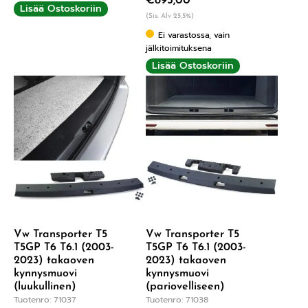
€
895,00
Lisää Ostoskoriin
5.00
/ 5
(Sis. Alv 25,5%)
Ei varastossa, vain
jälkitoimituksena
Lisää Ostoskoriin
Vw Transporter T5
Vw Transporter T5
T5GP T6 T6.1 (2003-
T5GP T6 T6.1 (2003-
2023) takaoven
2023) takaoven
kynnysmuovi
kynnysmuovi
(luukullinen)
(pariovelliseen)
Tuotenro: 71037
Tuotenro: 71038