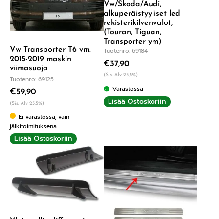
Vw/Skoda/Audi,
alkuperäistyyliset led
rekisterikilvenvalot,
(Touran, Tiguan,
Transporter ym)
Vw Transporter T6 vm.
Tuotenro: 69184
2015-2019 maskin
€
37,90
viimasuoja
(Sis. Alv 25,5%)
Tuotenro: 69125
Varastossa
€
59,90
Lisää Ostoskoriin
(Sis. Alv 25,5%)
Ei varastossa, vain
jälkitoimituksena
Lisää Ostoskoriin