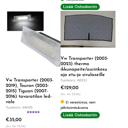
Lisää Ostoskoriin
Vw Transporter (2003-
2023) thermo
ikkunapeite/aurinkosu
oja etu-ja sivulaseille
Tuotenro: 68332
Vw Transporter (2003-
2019), Touran (2003-
€
129,00
2015) Tiguan (2007-
(Sis. Alv 25,5%)
2016) tavaratilan led-
valo
Ei varastossa, vain
Tuotenro: 69095
jälkitoimituksena
Lisää Ostoskoriin
Arvostelu
€
35,00
tuotteesta:
5.00
/ 5
(Sis. Alv 25,5%)