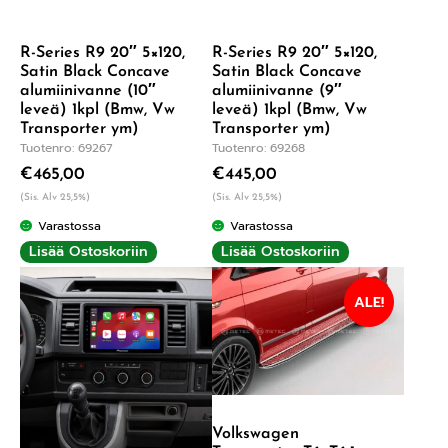
R-Series R9 20″ 5×120,
R-Series R9 20″ 5×120,
Satin Black Concave
Satin Black Concave
alumiinivanne (10″
alumiinivanne (9″
leveä) 1kpl (Bmw, Vw
leveä) 1kpl (Bmw, Vw
Transporter ym)
Transporter ym)
Tuotenro: 69267
Tuotenro: 69268
€
465,00
€
445,00
(Sis. Alv 25,5%)
(Sis. Alv 25,5%)
Varastossa
Varastossa
Lisää Ostoskoriin
Lisää Ostoskoriin
ALE!
Volkswagen