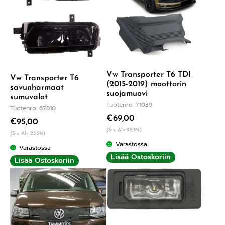
Vw Transporter T6 TDI
Vw Transporter T6
(2015-2019) moottorin
savunharmaat
suojamuovi
sumuvalot
Tuotenro: 71039
Tuotenro: 67810
€
69,00
€
95,00
(Sis. Alv 25,5%)
(Sis. Alv 25,5%)
Varastossa
Varastossa
Lisää Ostoskoriin
Lisää Ostoskoriin