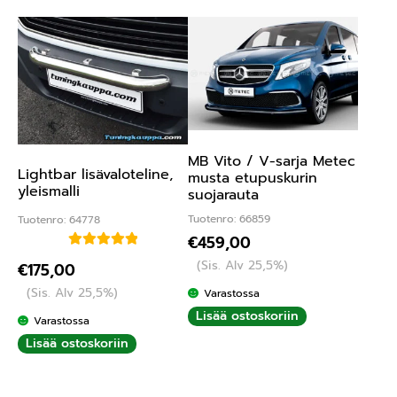
MB Vito / V-sarja Metec
Lightbar lisävaloteline,
musta etupuskurin
yleismalli
suojarauta
Tuotenro: 66859
Tuotenro: 64778
€
459,00
Arvostelu
(Sis. Alv 25,5%)
€
175,00
tuotteesta:
(Sis. Alv 25,5%)
Varastossa
5.00
/ 5
Lisää ostoskoriin
Varastossa
Lisää ostoskoriin