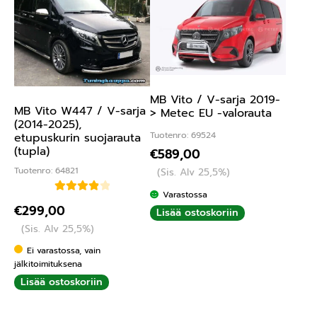
MB Vito / V-sarja 2019-
MB Vito W447 / V-sarja
> Metec EU -valorauta
(2014-2025),
Tuotenro: 69524
etupuskurin suojarauta
(tupla)
€
589,00
Tuotenro: 64821
(Sis. Alv 25,5%)
Varastossa
Arvostelu
€
299,00
Lisää ostoskoriin
tuotteesta:
(Sis. Alv 25,5%)
4.00
/ 5
Ei varastossa, vain
jälkitoimituksena
Lisää ostoskoriin