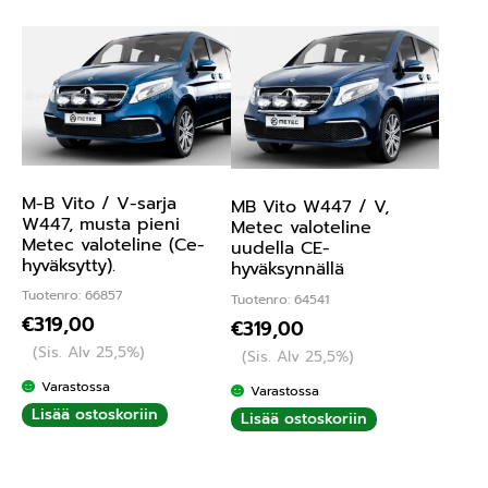
M-B Vito / V-sarja
MB Vito W447 / V,
W447, musta pieni
Metec valoteline
Metec valoteline (Ce-
uudella CE-
hyväksytty).
hyväksynnällä
Tuotenro: 66857
Tuotenro: 64541
€
319,00
€
319,00
(Sis. Alv 25,5%)
(Sis. Alv 25,5%)
Varastossa
Varastossa
Lisää ostoskoriin
Lisää ostoskoriin