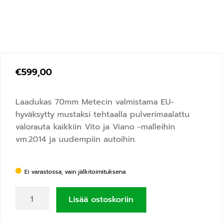
€
599,00
Laadukas 70mm Metecin valmistama EU-
hyväksytty mustaksi tehtaalla pulverimaalattu
valorauta kaikkiin Vito ja Viano -malleihin
vm.2014 ja uudempiin autoihin.
Ei varastossa, vain jälkitoimituksena
Lisää ostoskoriin