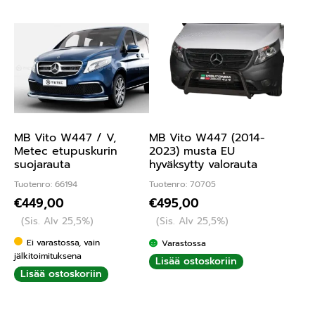
MB Vito W447 / V,
MB Vito W447 (2014-
Metec etupuskurin
2023) musta EU
suojarauta
hyväksytty valorauta
Tuotenro: 66194
Tuotenro: 70705
€
449,00
€
495,00
(Sis. Alv 25,5%)
(Sis. Alv 25,5%)
Ei varastossa, vain
Varastossa
jälkitoimituksena
Lisää ostoskoriin
Lisää ostoskoriin