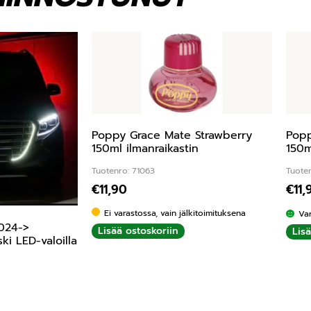
Poppy Grace Mate Strawberry
Popp
150ml ilmanraikastin
150m
Tuotenro: 71063
Tuote
€
11,90
€
11,
Ei varastossa, vain jälkitoimituksena
Va
024->
Lisää ostoskoriin
Lis
i LED-valoilla