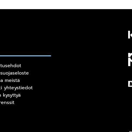
itusehdot
osuojaseloste
oa meistä
ki yhteystiedot
n kysyttyä
renssit