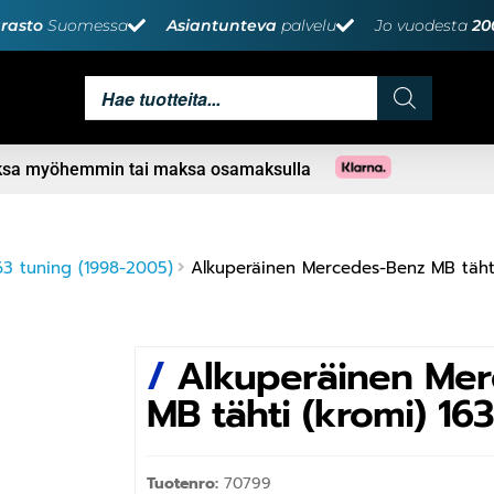
rasto
Suomessa
Asiantunteva
palvelu
Jo vuodesta
20
aksa myöhemmin tai maksa osamaksulla
3 tuning (1998-2005)
Alkuperäinen Mercedes-Benz MB tähti
/
Alkuperäinen Mer
MB tähti (kromi) 16
Tuotenro:
70799