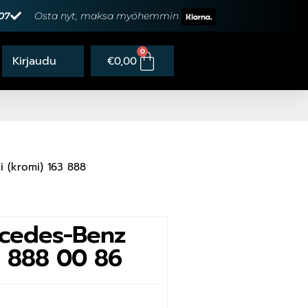
07
Osta nyt, maksa myöhemmin
0
€
0,00
 (kromi) 163 888
cedes-Benz
3 888 00 86