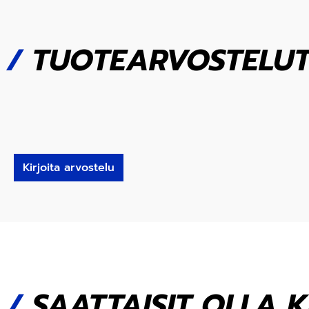
/
TUOTEARVOSTELU
Kirjoita arvostelu
/
SAATTAISIT OLLA 