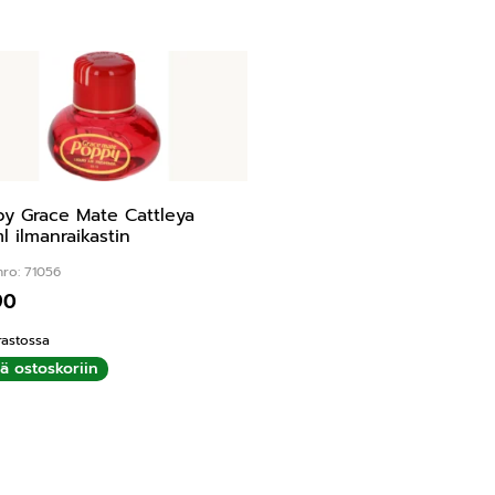
y Grace Mate Cattleya
l ilmanraikastin
nro: 71056
90
rastossa
ää ostoskoriin