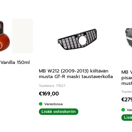
Vanilla 150ml
MB W212 (2009-2013) kiiltävän
MB V
musta GT-R maski taustaverkolla
pisa
must
Tuotenro: 71527
ta:
5.00
/ 5
Tuote
€
169,00
€
27
Varastossa
Va
Lisää ostoskoriin
Lis