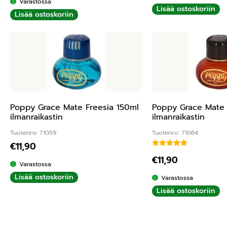
Varastossa
Lisää ostoskoriin
Lisää ostoskoriin
Poppy Grace Mate Freesia 150ml
Poppy Grace Mate 
ilmanraikastin
ilmanraikastin
Tuotenro: 71059
Tuotenro: 71064
€
11,90
Arvostelu tuottees
€
11,90
Varastossa
Lisää ostoskoriin
Varastossa
Lisää ostoskoriin