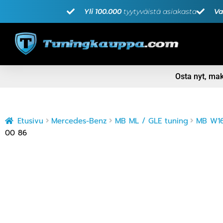
Yli 100.000
tyytyväistä asiakasta
Va
Osta nyt, m
Etusivu
Mercedes-Benz
MB ML / GLE tuning
MB W16
00 86