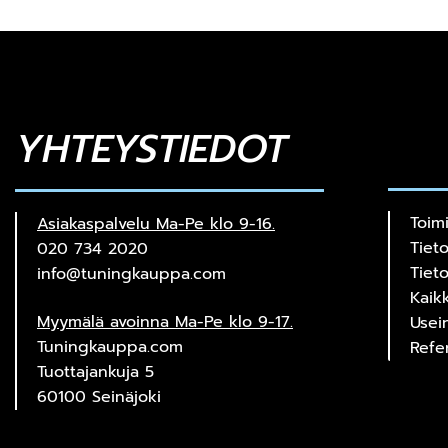
YHTEYSTIEDOT
Toim
Asiakaspalvelu Ma-Pe klo 9-16.
Tiet
020 734 2020
Tiet
info@tuningkauppa.com
Kaik
Myymälä avoinna Ma-Pe klo 9-17.
Usei
Tuningkauppa.com
Refe
Tuottajankuja 5
60100 Seinäjoki