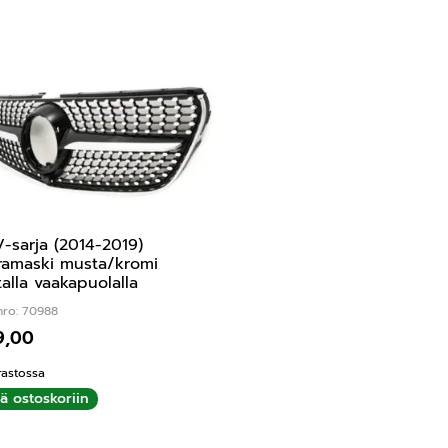
-sarja (2014-2019)
ramaski musta/kromi
alla vaakapuolalla
nro: 70988
9,00
rastossa
ää ostoskoriin