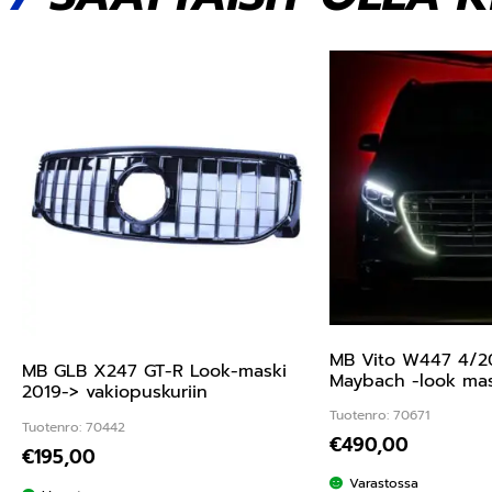
MB Vito W447 4/2
MB GLB X247 GT-R Look-maski
Maybach -look mask
2019-> vakiopuskuriin
Tuotenro: 70671
Tuotenro: 70442
€
490,00
€
195,00
Varastossa