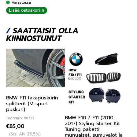
Varastossa
Lisää ostoskoriin
/
SAATTAISIT OLLA
KIINNOSTUNUT
BMW F11 takapuskurin
splitterit (M-sport
puskuri)
BMW F10 / F11 (2010-
Tuotenro: 66719
2017) Styling Starter Kit
€
85,00
Tuning paketti:
(Sis. Alv 25,5%)
munuaiset, sumuvalot ja