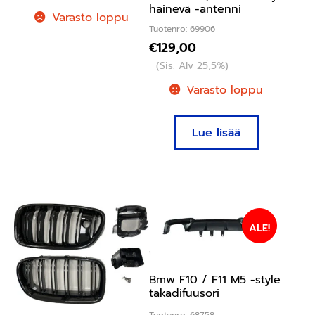
hainevä -antenni
Varasto loppu
Tuotenro: 69906
€
129,00
(Sis. Alv 25,5%)
Varasto loppu
Lue lisää
ALE!
Bmw F10 / F11 M5 -style
takadifuusori