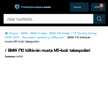
0
€
0,00
Etusivu
BMW
BMW 5-sarja
BMW F10 Sedan / F11 Touring tuning
(2010-2017)
Munuaiset, spoilerit ja diffuusorit
BMW F10 kiiltävän
musta M5-look takaspoileri
/
BMW F10 kiiltävän musta M5-look takaspoileri
Tuotenro:
66991