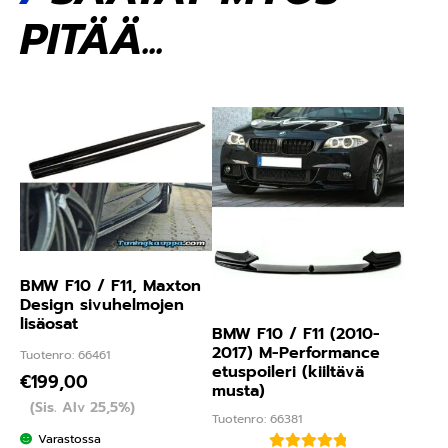
PITÄÄ...
BMW F10 / F11, Maxton
Design sivuhelmojen
lisäosat
BMW F10 / F11 (2010-
2017) M-Performance
Tuotenro: 66461
etuspoileri (kiiltävä
€
199,00
musta)
(Sis. Alv 25,5%)
Tuotenro: 66381
Varastossa