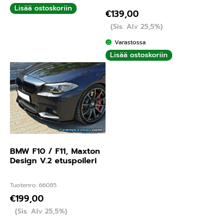
Arvostelu
Lisää ostoskoriin
€
139,00
tuotteesta:
(Sis. Alv 25,5%)
5.00
/ 5
Varastossa
Lisää ostoskoriin
BMW F10 / F11, Maxton
Design V.2 etuspoileri
Tuotenro: 66085
€
199,00
(Sis. Alv 25,5%)