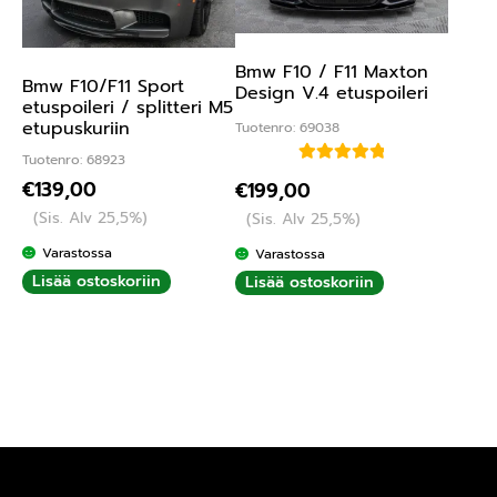
Bmw F10 / F11 Maxton
Bmw F10/F11 Sport
Design V.4 etuspoileri
etuspoileri / splitteri M5
etupuskuriin
Tuotenro: 69038
Tuotenro: 68923
Arvostelu
€
139,00
€
199,00
tuotteesta:
(Sis. Alv 25,5%)
(Sis. Alv 25,5%)
5.00
/ 5
Varastossa
Varastossa
Lisää ostoskoriin
Lisää ostoskoriin