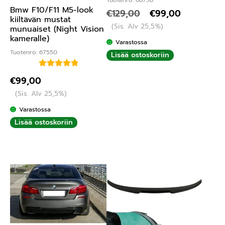
Tuotenro: 68758
Bmw F10/F11 M5-look
€
129,00
€
99,00
kiiltävän mustat
(Sis. Alv 25,5%)
munuaiset (Night Vision
kameralle)
Varastossa
Tuotenro: 67550
Lisää ostoskoriin
Arvostelu
€
99,00
tuotteesta:
(Sis. Alv 25,5%)
5.00
/ 5
Varastossa
Lisää ostoskoriin