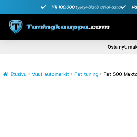
Yli 100.000
tyytyväistä asiakasta
Va
Osta nyt, m
Etusivu
Muut automerkit
Fiat tuning
Fiat 500 Maxto