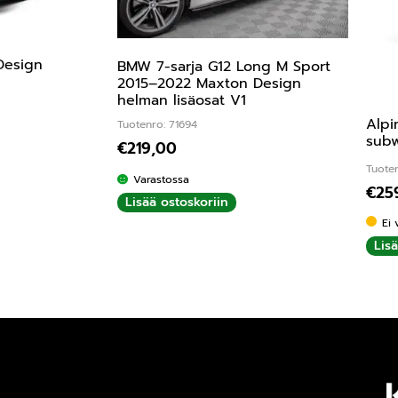
Design
BMW 7-sarja G12 Long M Sport
2015–2022 Maxton Design
helman lisäosat V1
Alpi
Tuotenro: 71694
subw
€
219,00
Tuoten
Varastossa
€
25
Lisää ostoskoriin
Ei 
Lis