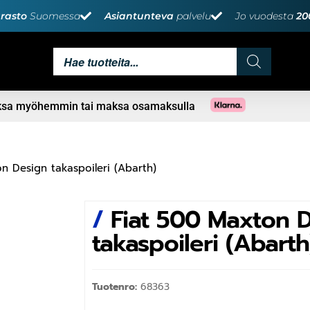
rasto
Suomessa
Asiantunteva
palvelu
Jo vuodesta
20
aksa myöhemmin tai maksa osamaksulla
n Design takaspoileri (Abarth)
/
Fiat 500 Maxton 
takaspoileri (Abarth
Tuotenro:
68363