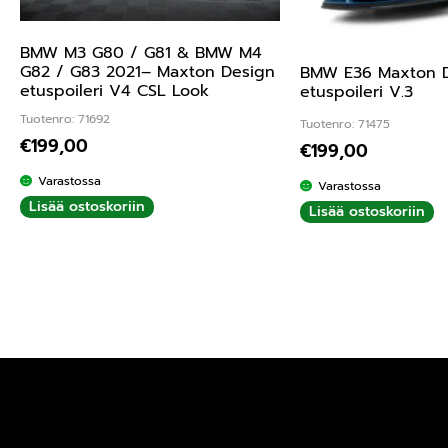
BMW M3 G80 / G81 & BMW M4
G82 / G83 2021– Maxton Design
BMW E36 Maxton 
etuspoileri V4 CSL Look
etuspoileri V.3
Tuotenro: 71692
Tuotenro: 71475
€
199,00
€
199,00
Varastossa
Varastossa
Lisää ostoskoriin
Lisää ostoskoriin