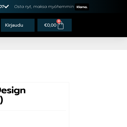
07
Osta nyt, maksa myöhemmin
0
€
0,00
Design
)