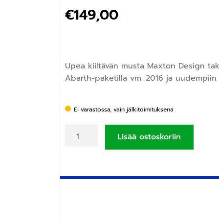
€
149,00
Upea kiiltävän musta Maxton Design taka
Abarth-paketilla vm. 2016 ja uudempiin 
Ei varastossa, vain jälkitoimituksena
Lisää ostoskoriin