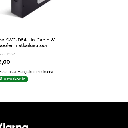
ne SWC-D84L In Cabin 8″
oofer matkailuautoon
ro: 71324
9,00
varastossa, vain jälkitoimituksena
ää ostoskoriin