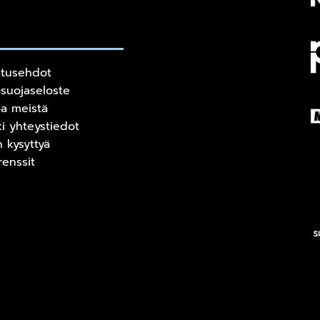
itusehdot
osuojaseloste
oa meistä
ki yhteystiedot
n kysyttyä
renssit