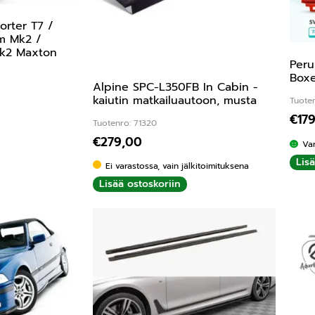
orter T7 /
om Mk2 /
k2 Maxton
Peru
i
Boxe
Alpine SPC-L350FB In Cabin -
kaiutin matkailuautoon, musta
Tuoten
€
17
Tuotenro: 71320
€
279,00
Va
Lis
Ei varastossa, vain jälkitoimituksena
Lisää ostoskoriin