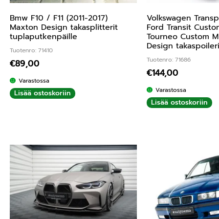
Bmw F10 / F11 (2011-2017)
Volkswagen Transp
Maxton Design takasplitterit
Ford Transit Cust
tuplaputkenpäille
Tourneo Custom M
Design takaspoiler
Tuotenro: 71410
Tuotenro: 71686
€
89,00
€
144,00
Varastossa
Varastossa
Lisää ostoskoriin
Lisää ostoskoriin