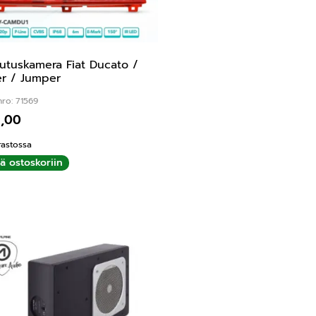
utuskamera Fiat Ducato /
r / Jumper
ro: 71569
9,00
rastossa
ää ostoskoriin