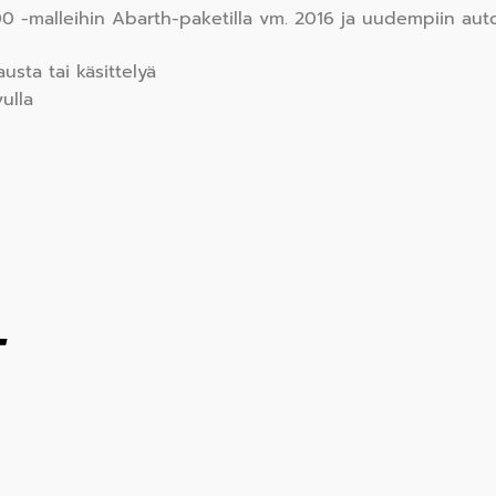
00 -malleihin Abarth-paketilla vm. 2016 ja uudempiin aut
usta tai käsittelyä
ulla
T