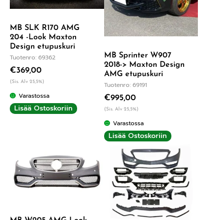
MB SLK R170 AMG
204 -Look Maxton
Design etupuskuri
MB Sprinter W907
Tuotenro: 69362
2018-> Maxton Design
€
369,00
AMG etupuskuri
(Sis. Alv 25,5%)
Tuotenro: 69191
Varastossa
€
995,00
Lisää Ostoskoriin
(Sis. Alv 25,5%)
Varastossa
Lisää Ostoskoriin