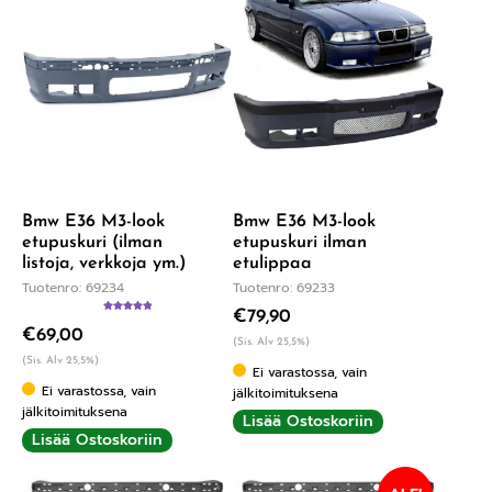
Bmw E36 M3-look
Bmw E36 M3-look
etupuskuri (ilman
etupuskuri ilman
listoja, verkkoja ym.)
etulippaa
Tuotenro: 69234
Tuotenro: 69233
€
79,90
Arvostelu
€
69,00
tuotteesta:
(Sis. Alv 25,5%)
5.00
/ 5
(Sis. Alv 25,5%)
Ei varastossa, vain
Ei varastossa, vain
jälkitoimituksena
jälkitoimituksena
Lisää Ostoskoriin
Lisää Ostoskoriin