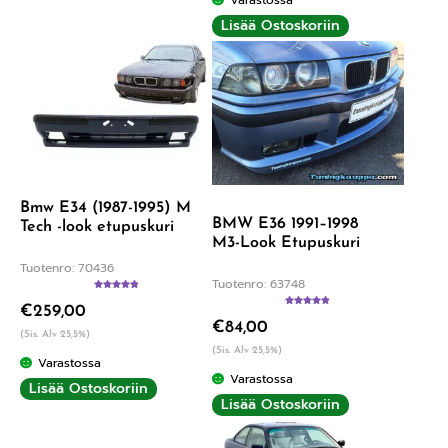
Varastossa
Lisää Ostoskoriin
Bmw E34 (1987-1995) M
BMW E36 1991–1998
Tech -look etupuskuri
M3-Look Etupuskuri
Tuotenro: 70436
Tuotenro: 63748
Arvostelu
€
259,00
tuotteesta:
Arvostelu
5.00
/ 5
€
84,00
tuotteesta:
(Sis. Alv 25,5%)
4.89
/ 5
(Sis. Alv 25,5%)
Varastossa
Varastossa
Lisää Ostoskoriin
Lisää Ostoskoriin