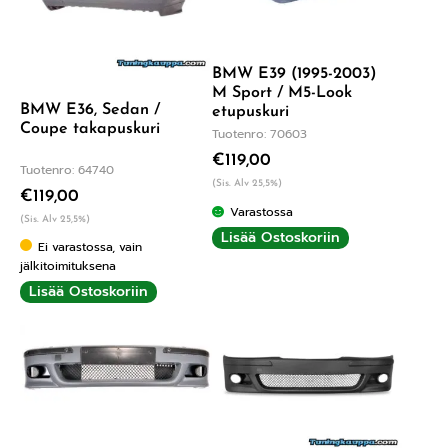
BMW E39 (1995-2003)
M Sport / M5-Look
BMW E36, Sedan /
etupuskuri
Coupe takapuskuri
Tuotenro: 70603
€
119,00
Tuotenro: 64740
(Sis. Alv 25,5%)
€
119,00
Varastossa
(Sis. Alv 25,5%)
Lisää Ostoskoriin
Ei varastossa, vain
jälkitoimituksena
Lisää Ostoskoriin