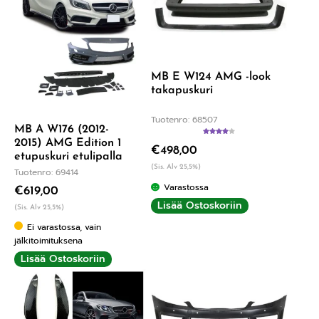
MB E W124 AMG -look
takapuskuri
Tuotenro: 68507
MB A W176 (2012-
Arvostelu
2015) AMG Edition 1
€
498,00
tuotteesta:
etupuskuri etulipalla
4.00
/ 5
(Sis. Alv 25,5%)
Tuotenro: 69414
Varastossa
€
619,00
Lisää Ostoskoriin
(Sis. Alv 25,5%)
Ei varastossa, vain
jälkitoimituksena
Lisää Ostoskoriin