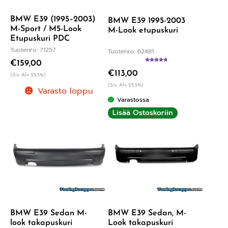
BMW E39 (1995–2003)
BMW E39 1995-2003
M-Sport / M5-Look
M-Look etupuskuri
Etupuskuri PDC
Tuotenro: 71257
Tuotenro: 62481
€
159,00
Arvostelu
€
113,00
tuotteesta:
(Sis. Alv 25,5%)
4.83
/ 5
(Sis. Alv 25,5%)
Varasto loppu
Varastossa
Lisää Ostoskoriin
BMW E39 Sedan M-
BMW E39 Sedan, M-
look takapuskuri
Look takapuskuri