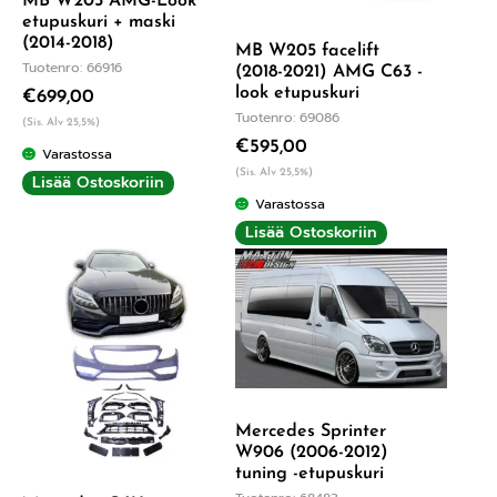
MB W205 AMG-Look
etupuskuri + maski
(2014-2018)
MB W205 facelift
Tuotenro: 66916
(2018-2021) AMG C63 -
look etupuskuri
€
699,00
Tuotenro: 69086
(Sis. Alv 25,5%)
€
595,00
Varastossa
(Sis. Alv 25,5%)
Lisää Ostoskoriin
Varastossa
Lisää Ostoskoriin
Mercedes Sprinter
W906 (2006-2012)
tuning -etupuskuri