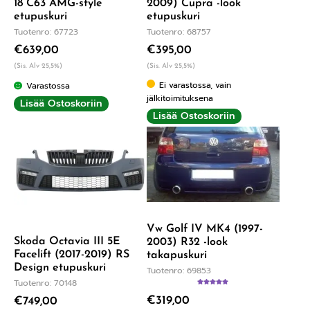
18 C63 AMG-style
2009) Cupra -look
etupuskuri
etupuskuri
Tuotenro: 67723
Tuotenro: 68757
€
639,00
€
395,00
(Sis. Alv 25,5%)
(Sis. Alv 25,5%)
Ei varastossa, vain
Varastossa
jälkitoimituksena
Lisää Ostoskoriin
Lisää Ostoskoriin
Vw Golf IV MK4 (1997-
Skoda Octavia III 5E
2003) R32 -look
Facelift (2017-2019) RS
takapuskuri
Design etupuskuri
Tuotenro: 69853
Tuotenro: 70148
Arvostelu
€
319,00
tuotteesta:
€
749,00
5.00
/ 5