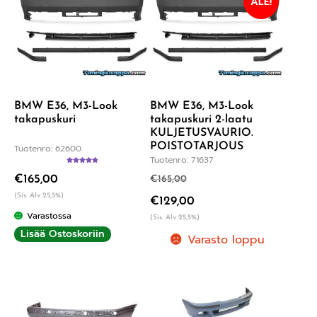
ALE!
BMW E36, M3-Look
BMW E36, M3-Look
takapuskuri
takapuskuri 2-laatu
KULJETUSVAURIO.
POISTOTARJOUS
Tuotenro: 62600
Tuotenro: 71637
Arvostelu
€
165,00
tuotteesta:
€
165,00
5.00
/ 5
(Sis. Alv 25,5%)
€
129,00
Varastossa
(Sis. Alv 25,5%)
Lisää Ostoskoriin
Varasto loppu