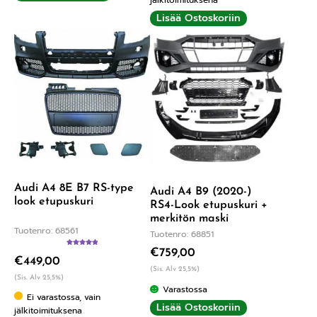
Lisää Ostoskoriin
Audi A4 8E B7 RS-type
Audi A4 B9 (2020-)
look etupuskuri
RS4-Look etupuskuri +
merkitön maski
Tuotenro: 68561
Tuotenro: 68851
€
759,00
Arvostelu
€
449,00
tuotteesta:
5.00
/ 5
(Sis. Alv 25,5%)
(Sis. Alv 25,5%)
Varastossa
Ei varastossa, vain
Lisää Ostoskoriin
jälkitoimituksena