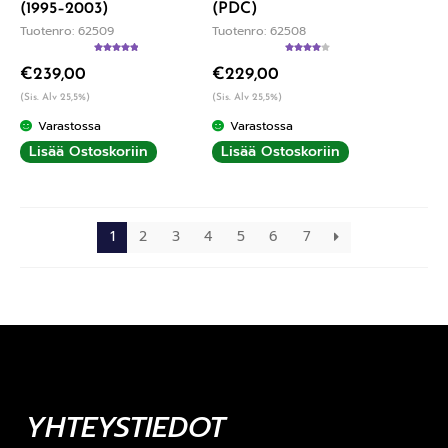
(1995–2003)
(PDC)
Tuotenro: 62509
Tuotenro: 62508
Arvostelu
Arvostelu
€
239,00
€
229,00
tuotteesta:
tuotteesta:
5.00
/ 5
4.00
/ 5
(Sis. Alv 25,5%)
(Sis. Alv 25,5%)
Varastossa
Varastossa
Lisää Ostoskoriin
Lisää Ostoskoriin
1
2
3
4
5
6
7
YHTEYSTIEDOT