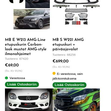
MB E W213 AMG-Line
MB S W221 AMG
etupuskurin Carbon-
etupuskuri +
look mustat AMG-style
päiväajovalot
ilmanohjaimet
Tuotenro: 68256
Tuotenro: 67420
€
699,00
€
69,00
(Sis. Alv 25,5%)
(Sis. Alv 25,5%)
Ei varastossa, vain
Varastossa
jälkitoimituksena
Lisää Ostoskoriin
Lisää Ostoskoriin