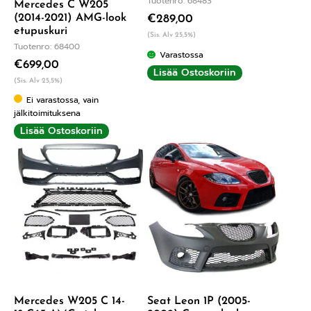
Tuotenro: 68483
Mercedes C W205
(2014-2021) AMG-look
€
289,00
etupuskuri
(Sis. Alv 25,5%)
Tuotenro: 68400
Varastossa
€
699,00
Lisää Ostoskoriin
(Sis. Alv 25,5%)
Ei varastossa, vain
jälkitoimituksena
Lisää Ostoskoriin
Mercedes W205 C 14-
Seat Leon 1P (2005-