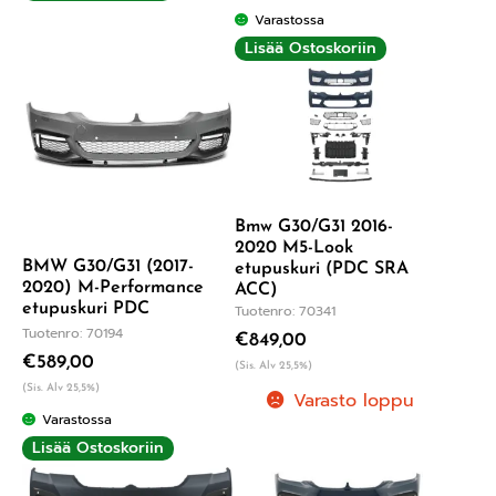
Varastossa
Lisää Ostoskoriin
Bmw G30/G31 2016-
2020 M5-Look
BMW G30/G31 (2017-
etupuskuri (PDC SRA
2020) M-Performance
ACC)
etupuskuri PDC
Tuotenro: 70341
Tuotenro: 70194
€
849,00
€
589,00
(Sis. Alv 25,5%)
(Sis. Alv 25,5%)
Varasto loppu
Varastossa
Lisää Ostoskoriin