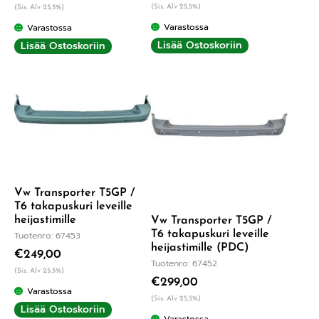
(Sis. Alv 25,5%)
(Sis. Alv 25,5%)
Varastossa
Varastossa
Lisää Ostoskoriin
Lisää Ostoskoriin
Vw Transporter T5GP /
T6 takapuskuri leveille
heijastimille
Vw Transporter T5GP /
T6 takapuskuri leveille
Tuotenro: 67453
heijastimille (PDC)
€
249,00
Tuotenro: 67452
(Sis. Alv 25,5%)
€
299,00
Varastossa
(Sis. Alv 25,5%)
Lisää Ostoskoriin