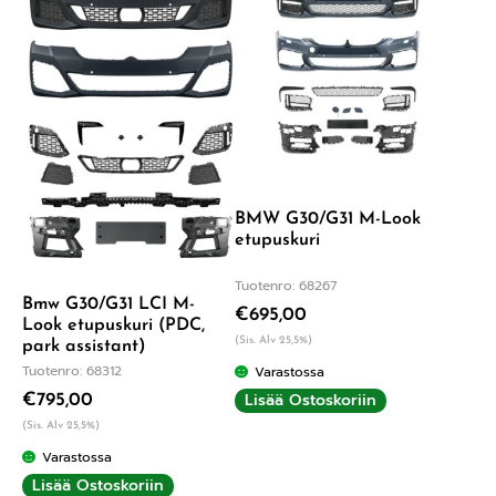
BMW G30/G31 M-Look
etupuskuri
Tuotenro: 68267
Bmw G30/G31 LCI M-
€
695,00
Look etupuskuri (PDC,
(Sis. Alv 25,5%)
park assistant)
Tuotenro: 68312
Varastossa
Lisää Ostoskoriin
€
795,00
(Sis. Alv 25,5%)
Varastossa
Lisää Ostoskoriin