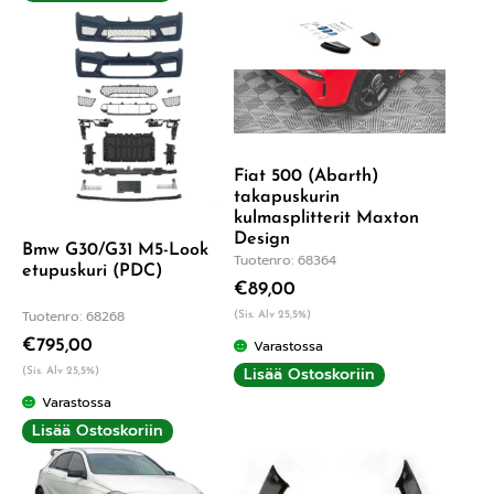
Fiat 500 (Abarth)
takapuskurin
kulmasplitterit Maxton
Design
Bmw G30/G31 M5-Look
Tuotenro: 68364
etupuskuri (PDC)
€
89,00
Tuotenro: 68268
(Sis. Alv 25,5%)
Varastossa
€
795,00
Lisää Ostoskoriin
(Sis. Alv 25,5%)
Varastossa
Lisää Ostoskoriin