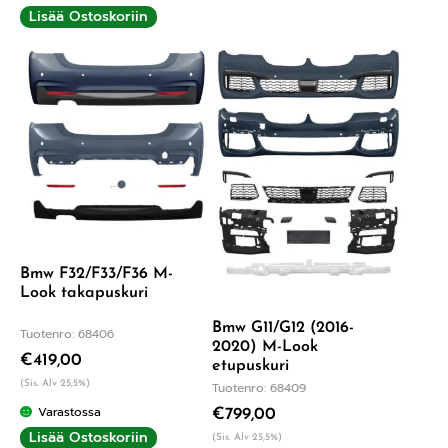
Lisää Ostoskoriin
Bmw F32/F33/F36 M-
Look takapuskuri
Bmw G11/G12 (2016-
Tuotenro: 68406
2020) M-Look
€
419,00
etupuskuri
(Sis. Alv 25,5%)
Tuotenro: 68409
Varastossa
€
799,00
Lisää Ostoskoriin
(Sis. Alv 25,5%)