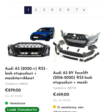
1
2
3
4
5
6
7
Audi A3 (2020->) RS3 -
Audi A3 8V facelift
look etupuskuri +
(2016-2020) RS3-look
maskitarvikkeet
etupuskuri + maski
Tuotenro: 68852
Tuotenro: 68793
€
879,00
€
459,00
(Sis. Alv 25,5%)
(Sis. Alv 25,5%)
Varastossa
Ei varastossa, vain
Lisää Ostoskoriin
jälkitoimituksena