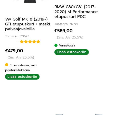
BMW G30/G31 (2017-
2020) M-Performance
etupuskuri PDC
Vw Golf MK 8 (2019-)
GTI etupuskuri + maski
Tuotenro: 70194
päiväajovaloilla
€
589,00
Tuotenro: 70673
(Sis. Alv 25,5%)
Varastossa
Arvostelu
€
479,00
Lisää ostoskoriin
tuotteesta:
(Sis. Alv 25,5%)
5.00
/ 5
Ei varastossa, vain
jälkitoimituksena
Lisää ostoskoriin