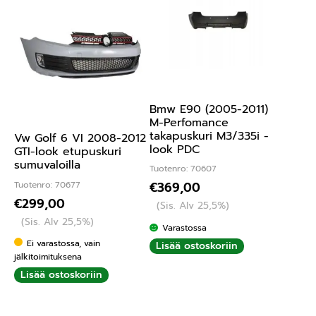
Bmw E90 (2005-2011)
M-Perfomance
takapuskuri M3/335i -
Vw Golf 6 VI 2008-2012
look PDC
GTI-look etupuskuri
sumuvaloilla
Tuotenro: 70607
Tuotenro: 70677
€
369,00
€
299,00
(Sis. Alv 25,5%)
(Sis. Alv 25,5%)
Varastossa
Ei varastossa, vain
Lisää ostoskoriin
jälkitoimituksena
Lisää ostoskoriin