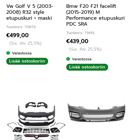
Vw Golf V 5 (2003-
Bmw F20 F21 facelift
2008) R32 style
(2015-2019) M
etupuskuri + maski
Performance etupuskuri
PDC SRA
Tuotenro: 70678
Tuotenro: 71493
€
499,00
€
439,00
(Sis. Alv 25,5%)
(Sis. Alv 25,5%)
Varastossa
Varastossa
Lisää ostoskoriin
Lisää ostoskoriin