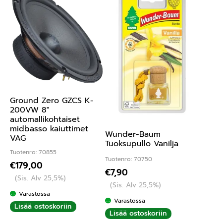
Ground Zero GZCS K-
200VW 8″
automallikohtaiset
midbasso kaiuttimet
Wunder-Baum
VAG
Tuoksupullo Vanilja
Tuotenro: 70855
Tuotenro: 70750
€
179,00
€
7,90
(Sis. Alv 25,5%)
(Sis. Alv 25,5%)
Varastossa
Varastossa
Lisää ostoskoriin
Lisää ostoskoriin