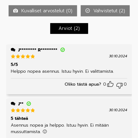
eest
tel
a:
2
/
u
5
Kuvalliset arvostelut (
0
)
Vahvistetut (
2
)
tu
ott
ee
s
Arviot (
2
)
ta:
1
/
5
J********* R*********
30.10.2024
Arvostelu
5/5
tuotteesta
Helppo nopea asennus. Istuu hyvin. Ei valittamista.
:
5
/ 5
Oliko tästä apua?
0
0
J**
30.10.2024
Arvostelu
5 tähteä
tuotteesta
Asennus nopea ja helppo. Istuu hyvin. Ei mitään
:
5
/ 5
mussuttamista. 🙂