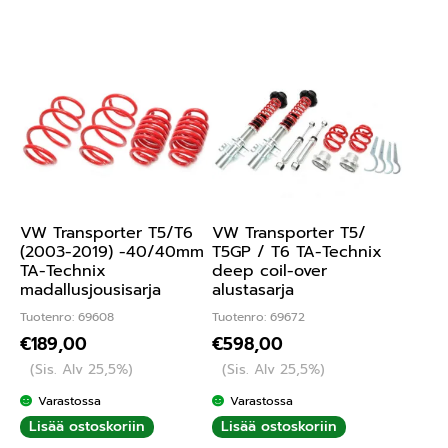
VW Transporter T5/T6
VW Transporter T5/
(2003-2019) -40/40mm
T5GP / T6 TA-Technix
TA-Technix
deep coil-over
madallusjousisarja
alustasarja
Tuotenro: 69608
Tuotenro: 69672
€
189,00
€
598,00
(Sis. Alv 25,5%)
(Sis. Alv 25,5%)
Varastossa
Varastossa
Lisää ostoskoriin
Lisää ostoskoriin