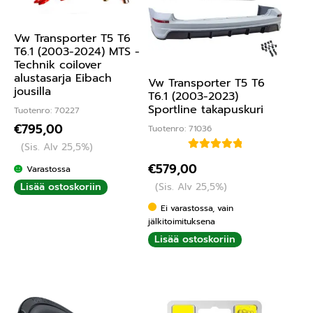
Vw Transporter T5 T6
T6.1 (2003-2024) MTS -
Technik coilover
alustasarja Eibach
Vw Transporter T5 T6
jousilla
T6.1 (2003-2023)
Sportline takapuskuri
Tuotenro: 70227
€
795,00
Tuotenro: 71036
(Sis. Alv 25,5%)
Arvostelu
€
579,00
Varastossa
tuotteesta:
(Sis. Alv 25,5%)
Lisää ostoskoriin
5.00
/ 5
Ei varastossa, vain
jälkitoimituksena
Lisää ostoskoriin