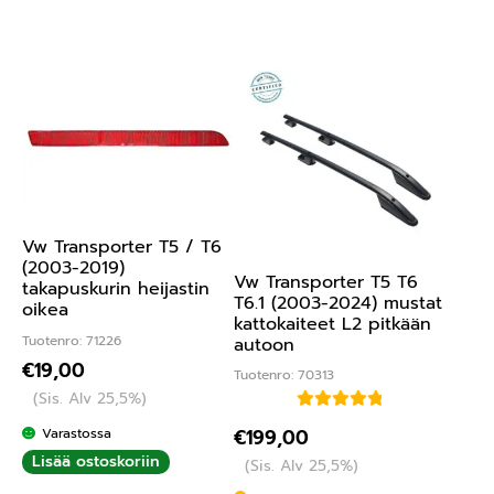
Vw Transporter T5 / T6
(2003-2019)
Vw Transporter T5 T6
takapuskurin heijastin
T6.1 (2003-2024) mustat
oikea
kattokaiteet L2 pitkään
Tuotenro: 71226
autoon
€
19,00
Tuotenro: 70313
(Sis. Alv 25,5%)
Arvostelu
Varastossa
€
199,00
tuotteesta:
Lisää ostoskoriin
(Sis. Alv 25,5%)
5.00
/ 5