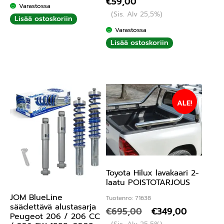
€
59,00
Varastossa
(Sis. Alv 25,5%)
Lisää ostoskoriin
Varastossa
Lisää ostoskoriin
ALE!
Toyota Hilux lavakaari 2-
laatu POISTOTARJOUS
JOM BlueLine
Tuotenro: 71638
säädettävä alustasarja
€
695,00
€
349,00
Peugeot 206 / 206 CC