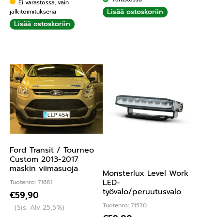
Ei varastossa, vain
Lisää ostoskoriin
jälkitoimituksena
Lisää ostoskoriin
Ford Transit / Tourneo
Custom 2013-2017
maskin viimasuoja
Monsterlux Level Work
LED-
Tuotenro: 71681
työvalo/peruutusvalo
€
59,90
Tuotenro: 71570
(Sis. Alv 25,5%)