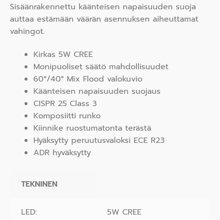
Sisäänrakennettu käänteisen napaisuuden suoja
auttaa estämään väärän asennuksen aiheuttamat
vahingot.
Kirkas 5W CREE
Monipuoliset säätö mahdollisuudet
60°/40° Mix Flood valokuvio
Käänteisen napaisuuden suojaus
CISPR 25 Class 3
Komposiitti runko
Kiinnike ruostumatonta terästä
Hyäksytty peruutusvaloksi ECE R23
ADR hyväksytty
TEKNINEN
LED:
5W CREE