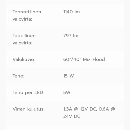
Teoreettinen
1140 lm
valovirta:
Todellinen
797 lm
valovirta:
Valokuvio:
60°/40° Mix Flood
Teho:
15 W
Teho per LED:
5W
Virran kulutus:
1,3A @ 12V DC, 0,6A @
24V DC