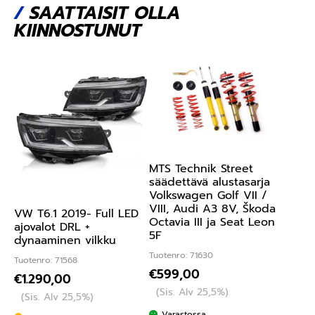
/
SAATTAISIT OLLA
KIINNOSTUNUT
MTS Technik Street
säädettävä alustasarja
Volkswagen Golf VII /
VIII, Audi A3 8V, Škoda
VW T6.1 2019- Full LED
Octavia III ja Seat Leon
ajovalot DRL +
5F
dynaaminen vilkku
Tuotenro: 71630
Tuotenro: 71568
€
599,00
€
1.290,00
(Sis. Alv 25,5%)
(Sis. Alv 25,5%)
Varastossa