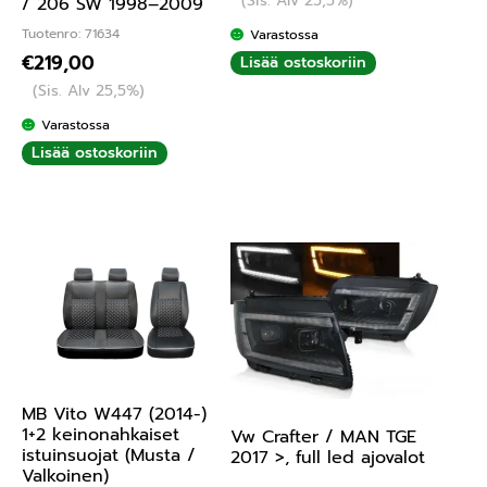
(Sis. Alv 25,5%)
/ 206 SW 1998–2009
Tuotenro: 71634
Varastossa
€
219,00
Lisää ostoskoriin
(Sis. Alv 25,5%)
Varastossa
Lisää ostoskoriin
MB Vito W447 (2014-)
1+2 keinonahkaiset
Vw Crafter / MAN TGE
istuinsuojat (Musta /
2017 >, full led ajovalot
Valkoinen)