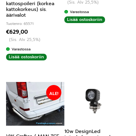
(Sis. Alv 25,5%)
kattospoileri (korkea
kattokorkeus) sis.
Varastossa
äärivalot
Lisää ostoskoriin
Tuotenro: 65571
€
629,00
(Sis. Alv 25,5%)
Varastossa
Lisää ostoskoriin
ALE!
10w DesignLed