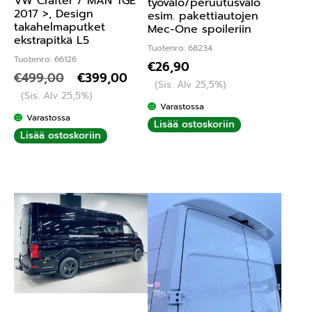
VW Crafter / MAN TGE
työvalo/peruutusvalo
2017 >, Design
esim. pakettiautojen
takahelmaputket
Mec-One spoileriin
ekstrapitkä L5
Tuotenro: 68234
Tuotenro: 66126
€
26,90
€
499,00
€
399,00
(Sis. Alv 25,5%)
(Sis. Alv 25,5%)
Varastossa
Varastossa
Lisää ostoskoriin
Lisää ostoskoriin