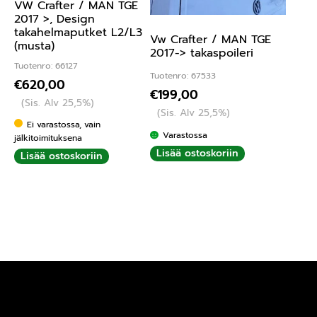
VW Crafter / MAN TGE
2017 >, Design
takahelmaputket L2/L3
Vw Crafter / MAN TGE
(musta)
2017-> takaspoileri
Tuotenro: 66127
Tuotenro: 67533
€
620,00
€
199,00
(Sis. Alv 25,5%)
(Sis. Alv 25,5%)
Ei varastossa, vain
Varastossa
jälkitoimituksena
Lisää ostoskoriin
Lisää ostoskoriin