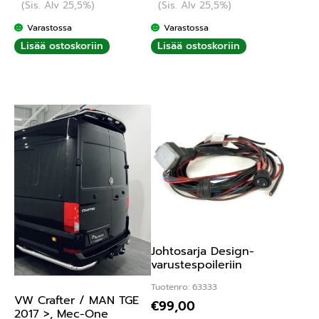
(Sis. Alv 25,5%)
(Sis. Alv 25,5%)
Varastossa
Varastossa
Lisää ostoskoriin
Lisää ostoskoriin
Johtosarja Design-
varustespoileriin
Tuotenro: 63333
VW Crafter / MAN TGE
€
99,00
2017 >, Mec-One