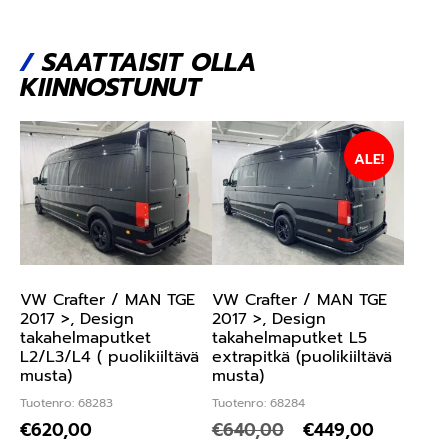
/
SAATTAISIT OLLA
KIINNOSTUNUT
ALE!
VW Crafter / MAN TGE
VW Crafter / MAN TGE
2017 >, Design
2017 >, Design
takahelmaputket
takahelmaputket L5
L2/L3/L4 ( puolikiiltävä
extrapitkä (puolikiiltävä
musta)
musta)
Tuotenro: 68283
Tuotenro: 68284
€
620,00
€
640,00
€
449,00