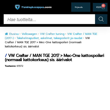
0
€
0,00
Etusivu
Volkswagen
VW Crafter tuning
VW Crafter / MAN TGE
(2017-)
Takahelmaputket, askelmat, takaspoilerit ja-raudat
VW
Crafter / MAN TGE 2017 > Mec-One kattospoileri (normaali
kattokorkeus) sis. äärivalot
/
VW Crafter / MAN TGE 2017 > Mec-One kattospoileri
(normaali kattokorkeus) sis. äärivalot
Tuotenro:
65572