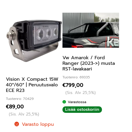
Vw Amarok / Ford
Ranger (2023->) musta
RST-lavakaari
Tuotenro: 69335
Vision X Compact 15W
€
799,00
40°/60° | Peruutusvalo
ECE R23
(Sis. Alv 25,5%)
Tuotenro: 70429
Varastossa
€
89,00
Lisää ostoskoriin
(Sis. Alv 25,5%)
Varasto loppu