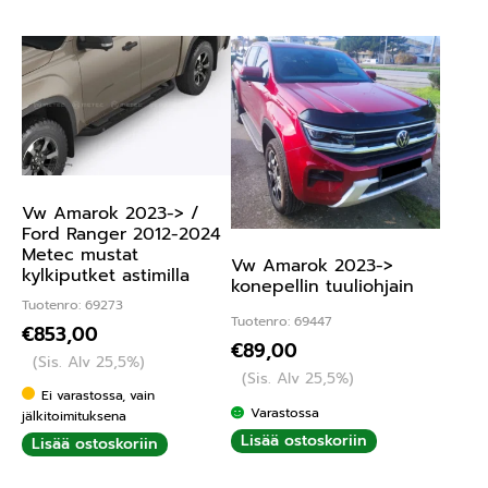
Vw Amarok 2023-> /
Ford Ranger 2012-2024
Metec mustat
Vw Amarok 2023->
kylkiputket astimilla
konepellin tuuliohjain
Tuotenro: 69273
Tuotenro: 69447
€
853,00
€
89,00
(Sis. Alv 25,5%)
(Sis. Alv 25,5%)
Ei varastossa, vain
Varastossa
jälkitoimituksena
Lisää ostoskoriin
Lisää ostoskoriin