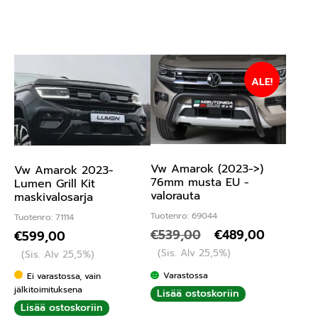
ALE!
Vw Amarok (2023->)
Vw Amarok 2023-
76mm musta EU -
Lumen Grill Kit
valorauta
maskivalosarja
Tuotenro: 69044
Tuotenro: 71114
€
539,00
€
489,00
€
599,00
(Sis. Alv 25,5%)
(Sis. Alv 25,5%)
Varastossa
Ei varastossa, vain
jälkitoimituksena
Lisää ostoskoriin
Lisää ostoskoriin