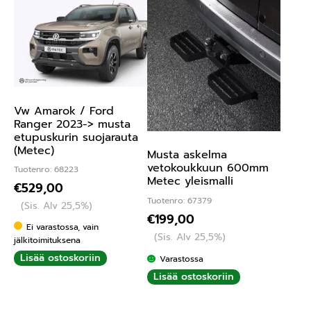
Vw Amarok / Ford
Ranger 2023-> musta
etupuskurin suojarauta
(Metec)
Musta askelma
vetokoukkuun 600mm
Tuotenro: 68223
Metec yleismalli
€
529,00
Tuotenro: 67379
(Sis. Alv 25,5%)
€
199,00
Ei varastossa, vain
(Sis. Alv 25,5%)
jälkitoimituksena
Lisää ostoskoriin
Varastossa
Lisää ostoskoriin