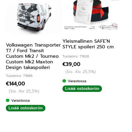
Yleismallinen SAFE’N
Volkswagen Transporter
STYLE spoileri 250 cm
T7 / Ford Transit
Custom Mk2 / Tourneo
Tuotenro: 71626
Custom Mk2 Maxton
€
39,00
Design takaspoileri
(Sis. Alv 25,5%)
Tuotenro: 71686
Varastossa
€
144,00
Lisää ostoskoriin
(Sis. Alv 25,5%)
Varastossa
Lisää ostoskoriin