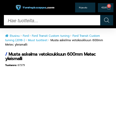
0
€
0,00
Etusivu
Ford
Ford Transit Custom tuning
Ford Transit Custom
tuning (2018-)
Muut tuotteet
Musta askelma vetokoukkuun 600mm
Metec yleismalli
/
Musta askelma vetokoukkuun 600mm Metec
yleismalli
Tuotenro:
67379