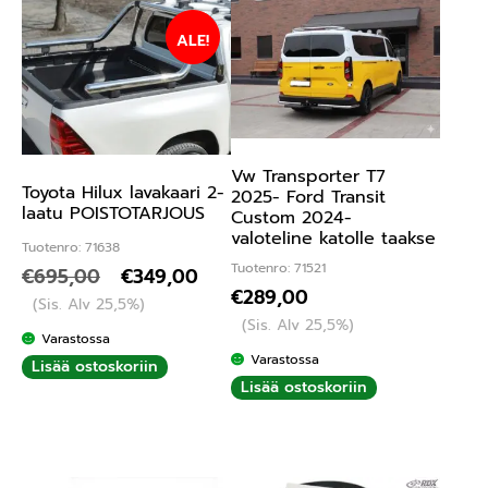
ALE!
Vw Transporter T7
Toyota Hilux lavakaari 2-
2025- Ford Transit
laatu POISTOTARJOUS
Custom 2024-
valoteline katolle taakse
Tuotenro: 71638
Tuotenro: 71521
€
695,00
€
349,00
€
289,00
(Sis. Alv 25,5%)
(Sis. Alv 25,5%)
Varastossa
Varastossa
Lisää ostoskoriin
Lisää ostoskoriin