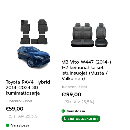
MB Vito W447 (2014-)
1+2 keinonahkaiset
istuinsuojat (Musta /
Valkoinen)
Toyota RAV4 Hybrid
Tuotenro: 71661
2018–2024 3D
kumimattosarja
€
199,00
Tuotenro: 71658
(Sis. Alv 25,5%)
€
59,00
Varastossa
(Sis. Alv 25,5%)
Lisää ostoskoriin
Varastossa