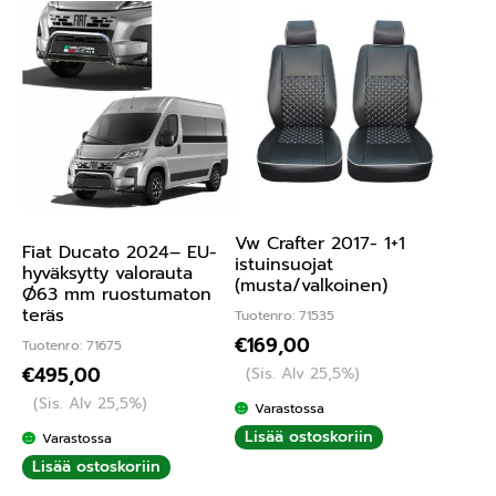
Vw Crafter 2017- 1+1
Fiat Ducato 2024– EU-
istuinsuojat
hyväksytty valorauta
(musta/valkoinen)
Ø63 mm ruostumaton
teräs
Tuotenro: 71535
€
169,00
Tuotenro: 71675
€
495,00
(Sis. Alv 25,5%)
(Sis. Alv 25,5%)
Varastossa
Lisää ostoskoriin
Varastossa
Lisää ostoskoriin