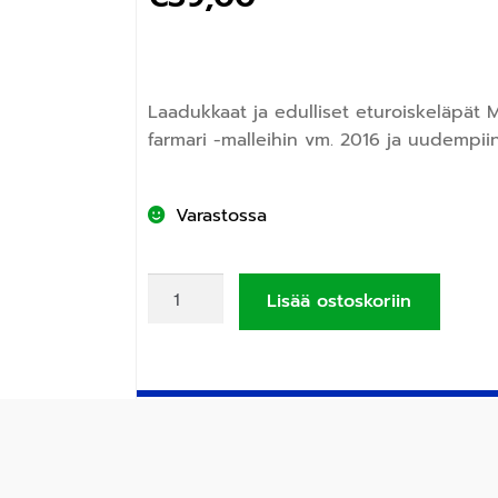
Laadukkaat ja edulliset eturoiskeläpät 
farmari -malleihin vm. 2016 ja uudempii
Varastossa
Lisää ostoskoriin