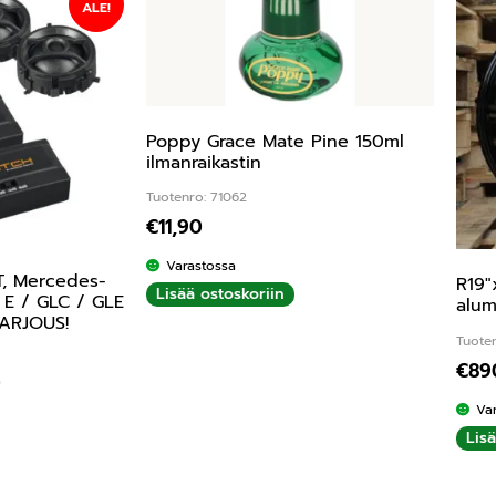
ALE!
Poppy Grace Mate Pine 150ml
ilmanraikastin
Tuotenro: 71062
€
11,90
Varastossa
T, Mercedes-
R19″
Lisää ostoskoriin
/ E / GLC / GLE
alum
TARJOUS!
Tuote
€
89
0
Va
Lis