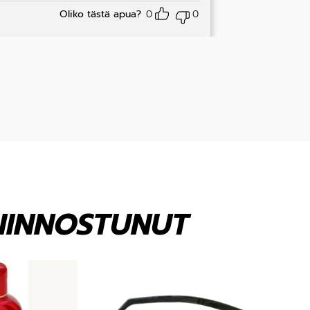
Oliko tästä apua?
0
0
KIINNOSTUNUT