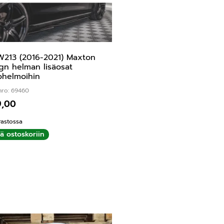
213 (2016-2021) Maxton
gn helman lisäosat
ohelmoihin
nro: 69460
9,00
rastossa
ää ostoskoriin