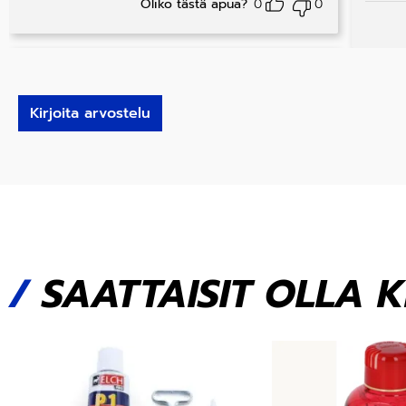
Oliko tästä apua?
0
0
Kirjoita arvostelu
/
SAATTAISIT OLLA 