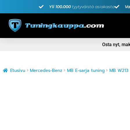
Yli 100.000
tyytyväistä asiakasta
Va
Osta nyt, m
Etusivu
Mercedes-Benz
MB E-sarja tuning
MB W213 t