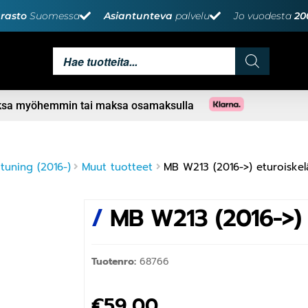
rasto
Suomessa
Asiantunteva
palvelu
Jo vuodesta
20
aksa myöhemmin tai maksa osamaksulla
uning (2016-)
Muut tuotteet
MB W213 (2016->) eturoiske
/
MB W213 (2016->) 
Tuotenro:
68766
€
59,00