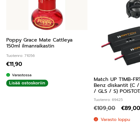
Poppy Grace Mate Cattleya
150ml ilmanraikastin
Tuotenro: 71056
€
11,90
Varastossa
Match UP T1MB-FR
Lisää ostoskoriin
Benz diskantit (C 
/ GLS / S) POISTO
Tuotenro: 69425
€
109,00
€
89,0
Varasto loppu