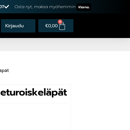
07
Osta nyt, maksa myöhemmin
0
€
0,00
läpät
eturoiskeläpät