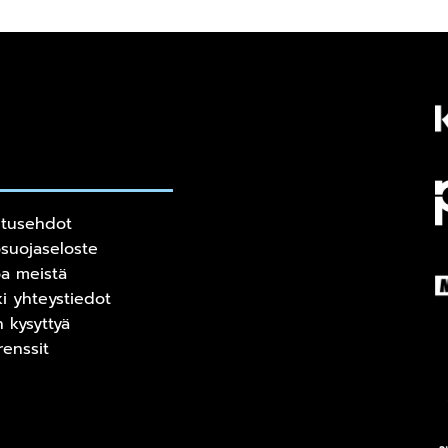
itusehdot
osuojaseloste
oa meistä
ki yhteystiedot
n kysyttyä
renssit