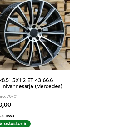
x8.5″ 5X112 ET 43 66.6
iinivannesarja (Mercedes)
nro: 70701
0,00
rastossa
ää ostoskoriin