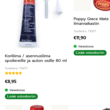
Poppy Grace Mate 
ilmanraikastin
Tuotenro: 71057
€
11,90
Varastossa
Lisää ostoskoriin
Koriliima / asennusliima
spoilereille ja auton osille 80 ml
Tuotenro: 70471
Arvostelu tuotteesta:
5.00
/ 5
€
8,95
Varastossa
Lisää ostoskoriin