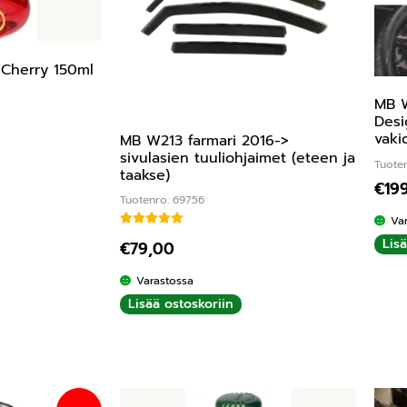
Cherry 150ml
MB W
Desi
vaki
MB W213 farmari 2016->
sivulasien tuuliohjaimet (eteen ja
Tuote
taakse)
€
19
Tuotenro: 69756
Va
Arvostelu tuotteesta:
5.00
/ 5
Lis
€
79,00
Varastossa
Lisää ostoskoriin