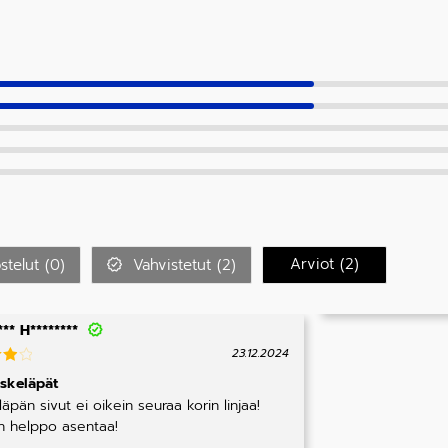
Arviot (
2
)
stelut (
0
)
Vahvistetut (
2
)
** H********
23.12.2024
te
skeläpät
äpän sivut ei oikein seuraa korin linjaa!
ees
 5
 helppo asentaa!