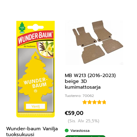
MB W213 (2016-2023)
beige 3D
kumimattosarja
Tuotenro: 70062
Arvostelu
€
59,00
tuotteesta:
(Sis. Alv 25,5%)
5.00
/ 5
Wunder-baum Vanilja
Varastossa
tuoksukuusi