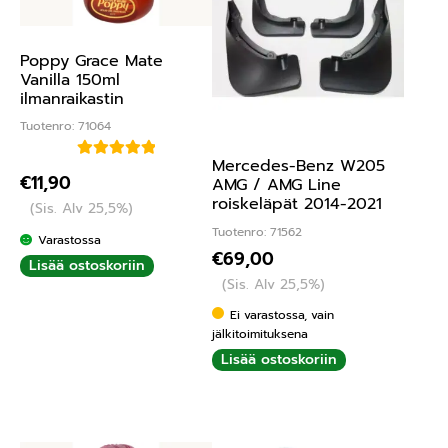
Poppy Grace Mate
Vanilla 150ml
ilmanraikastin
Tuotenro: 71064
Mercedes-Benz W205
Arvostelu
€
11,90
AMG / AMG Line
tuotteesta:
roiskeläpät 2014-2021
(Sis. Alv 25,5%)
5.00
/ 5
Tuotenro: 71562
Varastossa
€
69,00
Lisää ostoskoriin
(Sis. Alv 25,5%)
Ei varastossa, vain
jälkitoimituksena
Lisää ostoskoriin