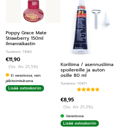
Poppy Grace Mate
Strawberry 150ml
ilmanraikastin
Tuotenro: 71063
€
11,90
Koriliima / asennusliima
(Sis. Alv 25,5%)
spoilereille ja auton
osille 80 ml
Ei varastossa, vain
jälkitoimituksena
Tuotenro: 70471
Lisää ostoskoriin
Arvostelu
€
8,95
tuotteesta:
(Sis. Alv 25,5%)
5.00
/ 5
Varastossa
Lisää ostoskoriin