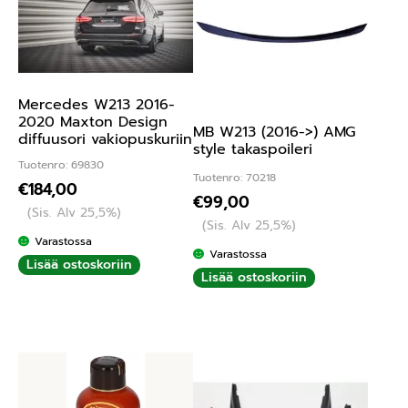
Mercedes W213 2016-
2020 Maxton Design
MB W213 (2016->) AMG
diffuusori vakiopuskuriin
style takaspoileri
Tuotenro: 69830
Tuotenro: 70218
€
184,00
€
99,00
(Sis. Alv 25,5%)
(Sis. Alv 25,5%)
Varastossa
Varastossa
Lisää ostoskoriin
Lisää ostoskoriin