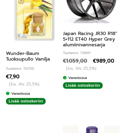
Japan Racing JR30 R18″
5×112 ET40 Hyper Grey
alumiinivannesarja
Wunder-Baum
Tuotenro: 70697
Tuoksupullo Vanilja
€
1.059,00
€
989,00
(Sis. Alv 25,5%)
Tuotenro: 70750
€
7,90
Varastossa
(Sis. Alv 25,5%)
Lisää ostoskoriin
Varastossa
Lisää ostoskoriin