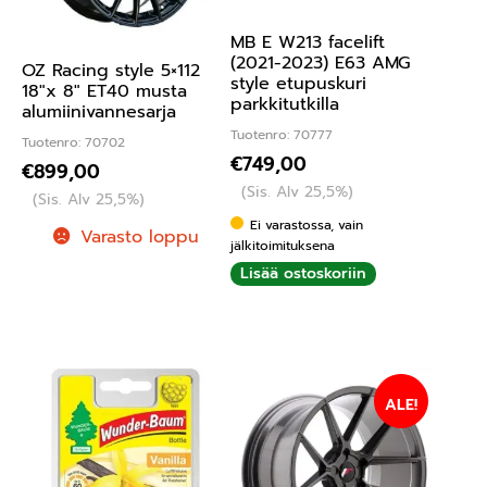
MB E W213 facelift
(2021-2023) E63 AMG
OZ Racing style 5×112
style etupuskuri
18″x 8″ ET40 musta
parkkitutkilla
alumiinivannesarja
Tuotenro: 70777
Tuotenro: 70702
€
749,00
€
899,00
(Sis. Alv 25,5%)
(Sis. Alv 25,5%)
Ei varastossa, vain
Varasto loppu
jälkitoimituksena
Lisää ostoskoriin
ALE!