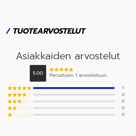
/
TUOTEARVOSTELUT
Asiakkaiden arvostelut
5.00
Perustuen 1 arvosteluun
Arvostelu
tuotteesta:
5
/ 5
1
0
Arvostelu
tuotteesta:
5
0
Arvostel
/ 5
u
0
Arvos
tuotteesta
telu
0
:
4
/ 5
Arvo
tuottee
stel
sta:
3
Ar
u
/ 5
vo
tuott
s
eest
tel
a:
2
/