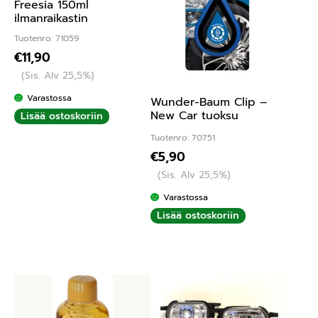
Freesia 150ml
ilmanraikastin
Tuotenro: 71059
€
11,90
(Sis. Alv 25,5%)
Varastossa
Wunder-Baum Clip –
New Car tuoksu
Lisää ostoskoriin
Tuotenro: 70751
€
5,90
(Sis. Alv 25,5%)
Varastossa
Lisää ostoskoriin