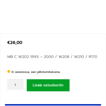
€
26,00
MB C W202 1993 – 2000 / W208 / W210 / R170
Ei varastossa, vain jälkitoimituksena
Lisää ostoskoriin