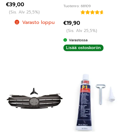
€
39,00
Tuotenro: 68109
(Sis. Alv 25,5%)
Arvostelu
Varasto loppu
€
19,90
tuotteesta:
(Sis. Alv 25,5%)
4.75
/ 5
Varastossa
Lisää ostoskoriin