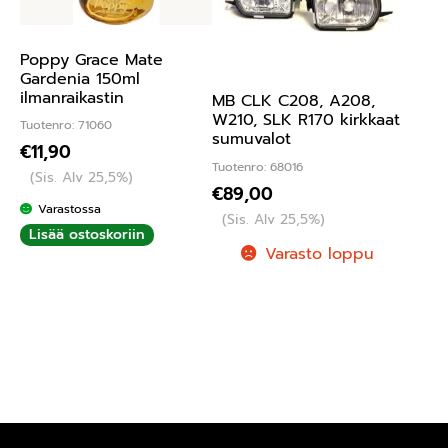
Poppy Grace Mate
Gardenia 150ml
ilmanraikastin
MB CLK C208, A208,
W210, SLK R170 kirkkaat
Tuotenro: 71060
sumuvalot
€
11,90
Tuotenro: 68016
(Sis. Alv 25,5%)
€
89,00
Varastossa
(Sis. Alv 25,5%)
Lisää ostoskoriin
Varasto loppu