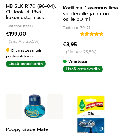
MB SLK R170 (96-04),
Koriliima / asennusliima
CL-look kiiltävä
spoilereille ja auton
kokomusta maski
osille 80 ml
Tuotenro: 66618
Tuotenro: 70471
€
199,00
Arvostelu
(Sis. Alv 25,5%)
€
8,95
tuotteesta:
Ei varastossa, vain
(Sis. Alv 25,5%)
5.00
/ 5
jälkitoimituksena
Varastossa
Lisää ostoskoriin
Lisää ostoskoriin
Poppy Grace Mate