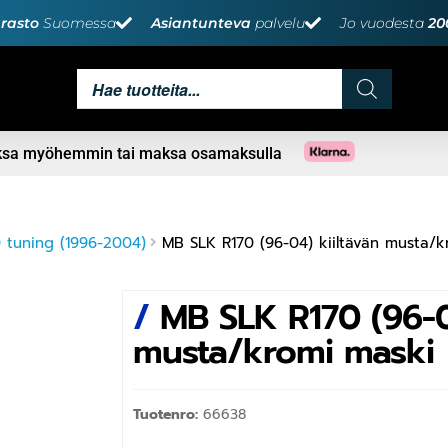
rasto
Suomessa
Asiantunteva
palvelu
Jo vuodesta
20
aksa myöhemmin tai maksa osamaksulla
 tuning (1996-2004)
MB SLK R170 (96-04) kiiltävän musta/
/
MB SLK R170 (96-0
musta/kromi maski
Tuotenro:
66638