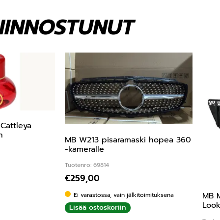
KIINNOSTUNUT
Cattleya
n
MB W213 pisaramaski hopea 360
-kameralle
Tuotenro: 69814
€
259,00
MB M
Ei varastossa, vain jälkitoimituksena
Look
Lisää ostoskoriin