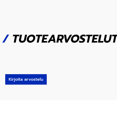
/
TUOTEARVOSTELU
Kirjoita arvostelu