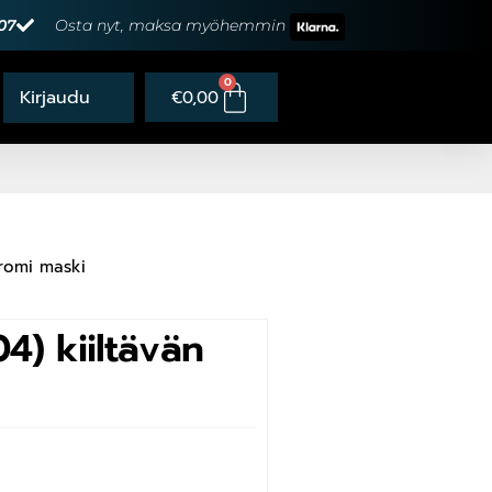
07
Osta nyt, maksa myöhemmin
0
€
0,00
kromi maski
4) kiiltävän