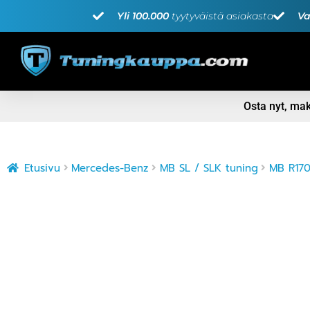
Yli 100.000
tyytyväistä asiakasta
Va
Osta nyt, m
Etusivu
Mercedes-Benz
MB SL / SLK tuning
MB R170