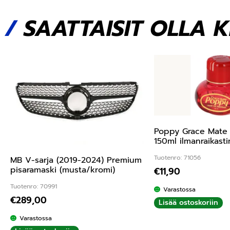
/
SAATTAISIT OLLA 
Poppy Grace Mate 
150ml ilmanraikasti
Tuotenro: 71056
MB V-sarja (2019-2024) Premium
pisaramaski (musta/kromi)
€
11,90
Tuotenro: 70991
Varastossa
€
289,00
Lisää ostoskoriin
Varastossa