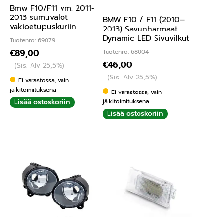
Bmw F10/F11 vm. 2011-
2013 sumuvalot
BMW F10 / F11 (2010–
vakioetupuskuriin
2013) Savunharmaat
Dynamic LED Sivuvilkut
Tuotenro: 69079
€
89,00
Tuotenro: 68004
€
46,00
(Sis. Alv 25,5%)
(Sis. Alv 25,5%)
Ei varastossa, vain
jälkitoimituksena
Ei varastossa, vain
Lisää ostoskoriin
jälkitoimituksena
Lisää ostoskoriin