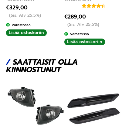
€
329,00
Arvostelu
(Sis. Alv 25,5%)
€
289,00
tuotteesta:
(Sis. Alv 25,5%)
Varastossa
4.50
/ 5
Lisää ostoskoriin
Varastossa
Lisää ostoskoriin
/
SAATTAISIT OLLA
KIINNOSTUNUT