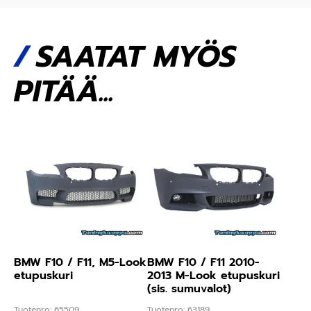
SAATAT MYÖS
PITÄÄ...
BMW F10 / F11, M5-Look
BMW F10 / F11 2010-
etupuskuri
2013 M-Look etupuskuri
(sis. sumuvalot)
Tuotenro: 65509
Tuotenro: 63189