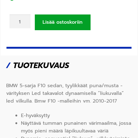
Lisää ostoskoriin
/
TUOTEKUVAUS
BMW 5-sarja F10 sedan, tyylikkäät puna/musta -
värityksen Led takavalot dynaamisella ”liukuvalla”
led vilkulla. Bmw F10 -malleihin vm. 2010-2017
E-hyväksytty
Näyttävä tumman punainen värimaailma, jossa
myös pieni määrä läpikuultavaa väriä