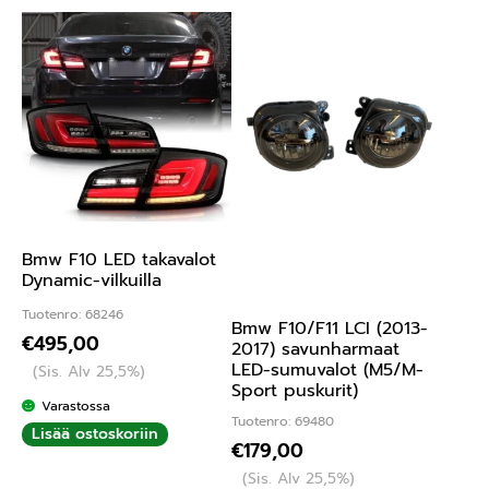
Bmw F10 LED takavalot
Dynamic-vilkuilla
Tuotenro: 68246
Bmw F10/F11 LCI (2013-
€
495,00
2017) savunharmaat
LED-sumuvalot (M5/M-
(Sis. Alv 25,5%)
Sport puskurit)
Varastossa
Tuotenro: 69480
Lisää ostoskoriin
€
179,00
(Sis. Alv 25,5%)