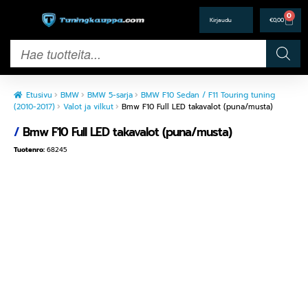
0
€
0,00
Etusivu
BMW
BMW 5-sarja
BMW F10 Sedan / F11 Touring tuning
(2010-2017)
Valot ja vilkut
Bmw F10 Full LED takavalot (puna/musta)
/
Bmw F10 Full LED takavalot (puna/musta)
Tuotenro:
68245