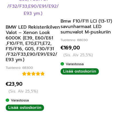
Bmw F10/F11 LCI (13-17)
savunharmaat LED
BMW LED Rekisterikilven
sumuvalot M-puskuriin
Valot – Xenon Look
6000K (E39, E60/E61
Tuotenro: 68030
,F10/F11, E70,E71,E72,
€
169,00
F15/F16, G05, F30/F31
/F32/F33,E90/E91/E92/
(Sis. Alv 25,5%)
E93 ym.)
Varastossa
Tuotenro: 68300
Lisää ostoskoriin
Arvostelu
€
23,90
tuotteesta:
(Sis. Alv 25,5%)
5.00
/ 5
Varastossa
Lisää ostoskoriin