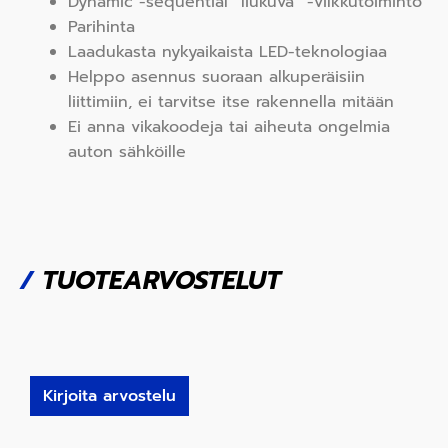
Dynamic -sequential ”liukuva” -vilkkutoiminto
Parihinta
Laadukasta nykyaikaista LED-teknologiaa
Helppo asennus suoraan alkuperäisiin
liittimiin, ei tarvitse itse rakennella mitään
Ei anna vikakoodeja tai aiheuta ongelmia
auton sähköille
/
TUOTEARVOSTELUT
Kirjoita arvostelu