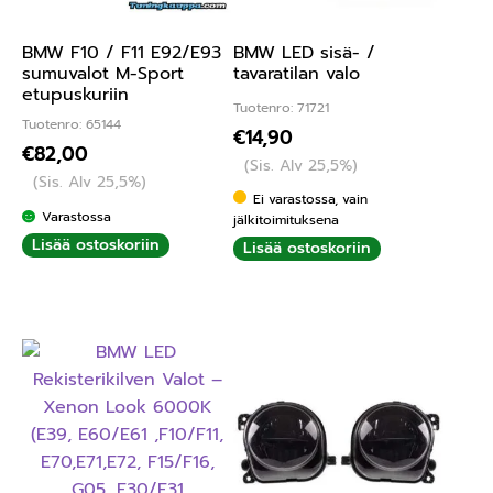
BMW F10 / F11 E92/E93
BMW LED sisä- /
sumuvalot M-Sport
tavaratilan valo
etupuskuriin
Tuotenro: 71721
Tuotenro: 65144
€
14,90
€
82,00
(Sis. Alv 25,5%)
(Sis. Alv 25,5%)
Ei varastossa, vain
Varastossa
jälkitoimituksena
Lisää ostoskoriin
Lisää ostoskoriin