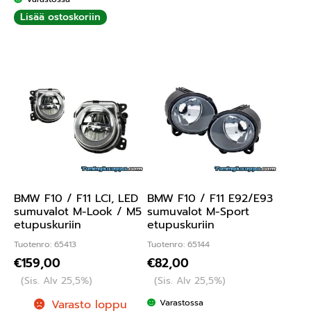
Lisää ostoskoriin
BMW F10 / F11 LCI, LED
BMW F10 / F11 E92/E93
sumuvalot M-Look / M5
sumuvalot M-Sport
etupuskuriin
etupuskuriin
Tuotenro: 65413
Tuotenro: 65144
€
159,00
€
82,00
(Sis. Alv 25,5%)
(Sis. Alv 25,5%)
Varasto loppu
Varastossa