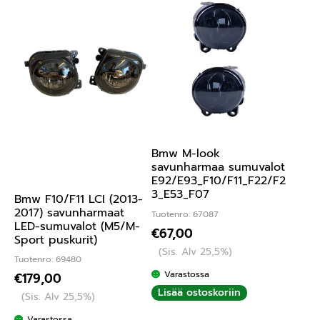
Bmw M-look
savunharmaa sumuvalot
E92/E93_F10/F11_F22/F2
3_E53_F07
Bmw F10/F11 LCI (2013-
2017) savunharmaat
Tuotenro: 67087
LED-sumuvalot (M5/M-
€
67,00
Sport puskurit)
(Sis. Alv 25,5%)
Tuotenro: 69480
Varastossa
€
179,00
Lisää ostoskoriin
(Sis. Alv 25,5%)
Varastossa