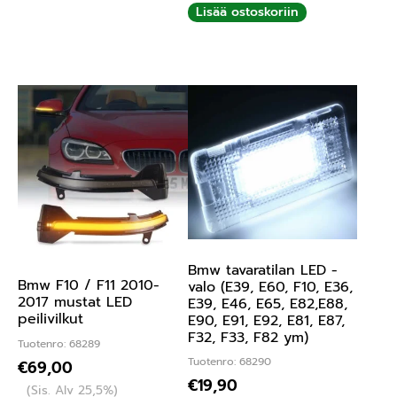
Lisää ostoskoriin
Bmw tavaratilan LED -
Bmw F10 / F11 2010-
valo (E39, E60, F10, E36,
2017 mustat LED
E39, E46, E65, E82,E88,
peilivilkut
E90, E91, E92, E81, E87,
F32, F33, F82 ym)
Tuotenro: 68289
Tuotenro: 68290
€
69,00
€
19,90
(Sis. Alv 25,5%)