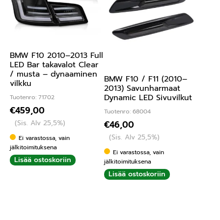
BMW F10 2010–2013 Full
LED Bar takavalot Clear
/ musta – dynaaminen
BMW F10 / F11 (2010–
vilkku
2013) Savunharmaat
Dynamic LED Sivuvilkut
Tuotenro: 71702
€
459,00
Tuotenro: 68004
(Sis. Alv 25,5%)
€
46,00
(Sis. Alv 25,5%)
Ei varastossa, vain
jälkitoimituksena
Ei varastossa, vain
Lisää ostoskoriin
jälkitoimituksena
Lisää ostoskoriin