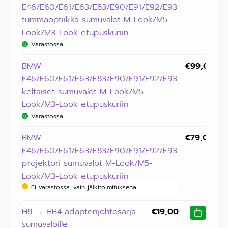
E46/E60/E61/E63/E83/E90/E91/E92/E93
tummaoptiikka sumuvalot M-Look/M5-
Look/M3-Look etupuskuriin
Varastossa
BMW
€
99,00
E46/E60/E61/E63/E83/E90/E91/E92/E93
keltaiset sumuvalot M-Look/M5-
Look/M3-Look etupuskuriin
Varastossa
BMW
€
79,00
E46/E60/E61/E63/E83/E90/E91/E92/E93
projektori sumuvalot M-Look/M5-
Look/M3-Look etupuskuriin
Ei varastossa, vain jälkitoimituksena
H8 → HB4 adapterijohtosarja
€
19,00
sumuvaloille