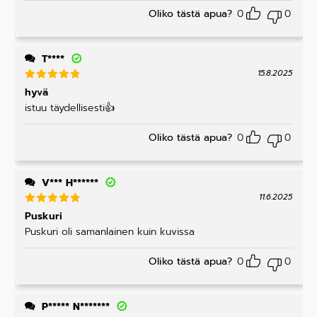
Oliko tästä apua?
0
0
T****
15.8.2025
Arvostelu
hyvä
tuotteesta
istuu täydellisesti👍
:
5
/ 5
Oliko tästä apua?
0
0
V*** H******
11.6.2025
Arvostelu
Puskuri
tuotteesta
Puskuri oli samanlainen kuin kuvissa
:
5
/ 5
Oliko tästä apua?
0
0
P***** N*******