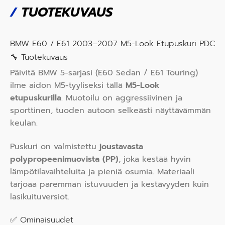
/
TUOTEKUVAUS
BMW E60 / E61 2003–2007 M5-Look Etupuskuri PDC
🔧 Tuotekuvaus
Päivitä BMW 5-sarjasi (E60 Sedan / E61 Touring)
ilme aidon M5-tyyliseksi tällä
M5-Look
etupuskurilla
. Muotoilu on aggressiivinen ja
sporttinen, tuoden autoon selkeästi näyttävämmän
keulan.
Puskuri on valmistettu
joustavasta
polypropeenimuovista (PP)
, joka kestää hyvin
lämpötilavaihteluita ja pieniä osumia. Materiaali
tarjoaa paremman istuvuuden ja kestävyyden kuin
lasikuituversiot.
✅ Ominaisuudet