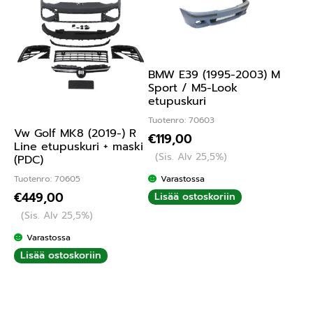
BMW E39 (1995-2003) M
Sport / M5-Look
etupuskuri
Tuotenro: 70603
Vw Golf MK8 (2019-) R
€
119,00
Line etupuskuri + maski
(Sis. Alv 25,5%)
(PDC)
Varastossa
Tuotenro: 70605
€
449,00
Lisää ostoskoriin
(Sis. Alv 25,5%)
Varastossa
Lisää ostoskoriin