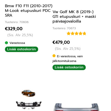
Bmw F10 F11 (2010-2017)
M-Look etupuskuri PDC
Vw Golf MK 8 (2019-)
SRA
GTI etupuskuri + maski
päiväajovaloilla
Tuotenro: 70606
€
329,00
Tuotenro: 70673
(Sis. Alv 25,5%)
Arvostelu
€
479,00
Varastossa
tuotteesta:
(Sis. Alv 25,5%)
Lisää ostoskoriin
5.00
/ 5
Ei varastossa, vain
jälkitoimituksena
Lisää ostoskoriin