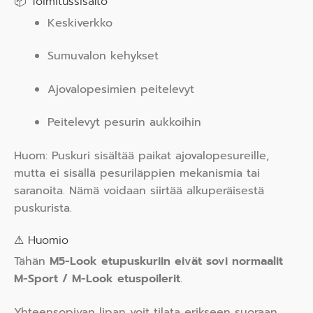
📦 Toimitussisältö
Keskiverkko
Sumuvalon kehykset
Ajovalopesimien peitelevyt
Peitelevyt pesurin aukkoihin
Huom: Puskuri sisältää paikat ajovalopesureille,
mutta ei sisällä pesuriläppien mekanismia tai
saranoita. Nämä voidaan siirtää alkuperäisestä
puskurista.
⚠ Huomio
Tähän
M5-Look etupuskuriin eivät sovi normaalit
M-Sport / M-Look etuspoilerit
.
Yhteensopivan lipan voit tilata erikseen suoraan