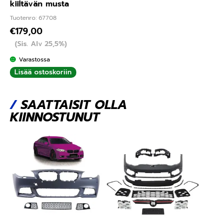
kiiltävän musta
Tuotenro: 67708
€
179,00
(Sis. Alv 25,5%)
Varastossa
Lisää ostoskoriin
/
SAATTAISIT OLLA
KIINNOSTUNUT