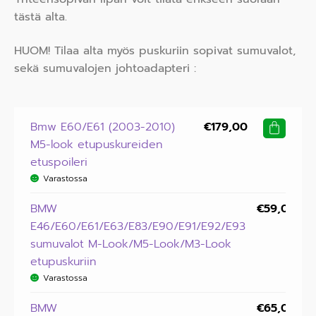
tästä alta.
HUOM! Tilaa alta myös puskuriin sopivat sumuvalot,
sekä sumuvalojen johtoadapteri :
Bmw E60/E61 (2003-2010)
€
179,00
M5-look etupuskureiden
etuspoileri
Varastossa
BMW
€
59,00
E46/E60/E61/E63/E83/E90/E91/E92/E93
sumuvalot M-Look/M5-Look/M3-Look
etupuskuriin
Varastossa
BMW
€
65,00