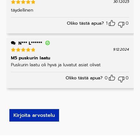
30.1.2025
Arvostelu
täydellinen
tuotteesta
:
5
/ 5
Oliko tästä apua?
1
0
N*** L******
9.12.2024
Arvostelu
M5 puskurin laatu
tuotteesta
Puskurin laatu oli hyvä ja luvatut asiat olivat
:
5
/ 5
Oliko tästä apua?
0
0
Kirjoita arvostelu