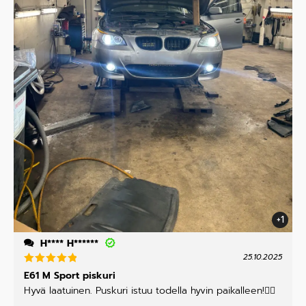
+1
H**** H******
25.10.2025
Arvostelu
E61 M Sport piskuri
tuotteesta
Hyvä laatuinen. Puskuri istuu todella hyvin paikalleen!👌🏻
:
5
/ 5