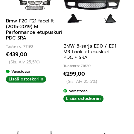
Bmw F20 F21 facelift
(2015-2019) M
Performance etupuskuri
PDC SRA
BMW 3-sarja E90 / E91
Tuotenro: 71493
M3 Look etupuskuri
€
439,00
PDC + SRA
(Sis. Alv 25,5%)
Tuotenro: 71620
Varastossa
€
299,00
Lisää ostoskoriin
(Sis. Alv 25,5%)
Varastossa
Lisää ostoskoriin