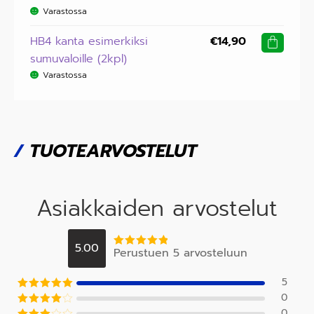
Varastossa
HB4 kanta esimerkiksi
€
14,90
sumuvaloille (2kpl)
Varastossa
/
TUOTEARVOSTELUT
Asiakkaiden arvostelut
5.00
Perustuen 5 arvosteluun
Arvostelu
tuotteesta:
5
/ 5
5
0
Arvostelu
tuotteesta:
5
0
Arvostel