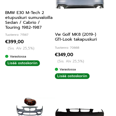
BMW E30 M-Tech 2
etupuskuri sumuvaloilla
Sedan / Cabrio /
Touring 1982-1987
Vw Golf MK8 (2019-)
Tuotenro: 71567
GTI-Look takapuskuri
€
399,00
Tuotenro: 70668
(Sis. Alv 25,5%)
€
349,00
Varastossa
(Sis. Alv 25,5%)
Lisää ostoskoriin
Varastossa
Lisää ostoskoriin