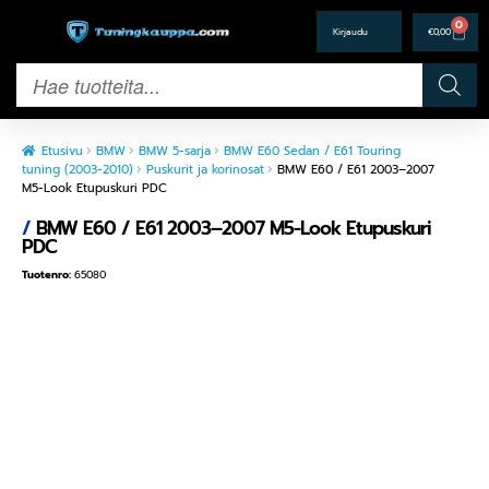
0
€
0,00
Etusivu
BMW
BMW 5-sarja
BMW E60 Sedan / E61 Touring
tuning (2003-2010)
Puskurit ja korinosat
BMW E60 / E61 2003–2007
M5-Look Etupuskuri PDC
/
BMW E60 / E61 2003–2007 M5-Look Etupuskuri
PDC
Tuotenro:
65080