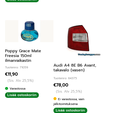
Poppy Grace Mate
Freesia 150ml
ilmanraikastin
Audi A4 8E B6 Avant,
Tuotenro: 71059
takavalo (vasen)
€
11,90
Tuotenro: 64375
(Sis. Alv 25,5%)
€
78,00
Varastossa
(Sis. Alv 25,5%)
Lisää ostoskoriin
Ei varastossa, vain
jälkitoimituksena
Lisää ostoskoriin