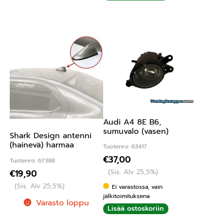
Audi A4 8E B6,
sumuvalo (vasen)
Shark Design antenni
(hainevä) harmaa
Tuotenro: 63417
€
37,00
Tuotenro: 67388
(Sis. Alv 25,5%)
€
19,90
(Sis. Alv 25,5%)
Ei varastossa, vain
jälkitoimituksena
Varasto loppu
Lisää ostoskoriin