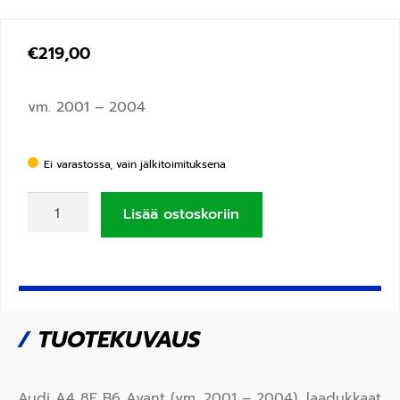
€
219,00
vm. 2001 – 2004
Ei varastossa, vain jälkitoimituksena
Lisää ostoskoriin
/
TUOTEKUVAUS
Audi A4 8E B6 Avant (vm. 2001 – 2004), laadukkaat