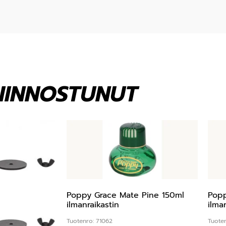
KIINNOSTUNUT
Poppy Grace Mate Pine 150ml
Popp
ilmanraikastin
ilma
Tuotenro: 71062
Tuote