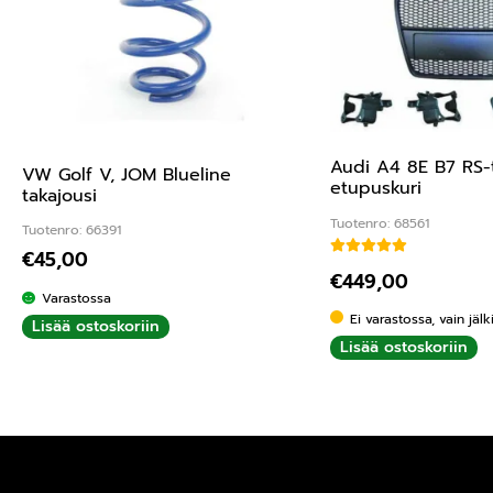
Audi A4 8E B7 RS-
VW Golf V, JOM Blueline
etupuskuri
takajousi
Tuotenro: 68561
Tuotenro: 66391
€
45,00
Arvostelu tuottees
€
449,00
Varastossa
Ei varastossa, vain jäl
Lisää ostoskoriin
Lisää ostoskoriin