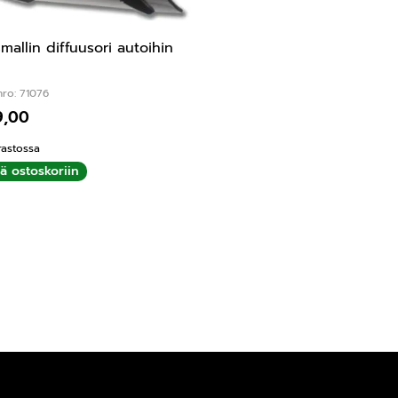
smallin diffuusori autoihin
nro: 71076
9,00
rastossa
ää ostoskoriin