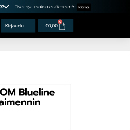
07
Osta nyt, maksa myöhemmin
0
€
0,00
JOM Blueline
vaimennin