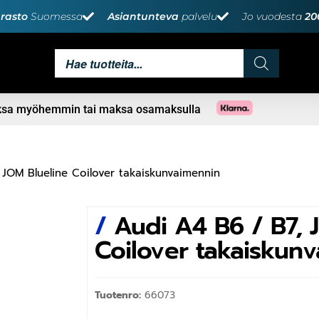
rasto
Suomessa
Asiantunteva
palvelu
Jo vuodesta
20
aksa myöhemmin tai maksa osamaksulla
 JOM Blueline Coilover takaiskunvaimennin
/
Audi A4 B6 / B7, 
Coilover takaiskun
Tuotenro:
66073