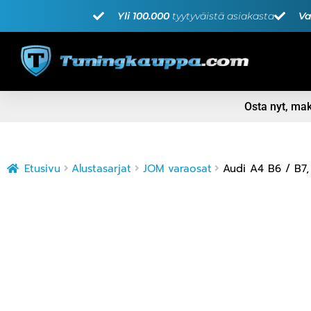
Yli 100.000
tyytyväistä asiakasta
Va
Osta nyt, m
Etusivu
Alustasarjat
JOM varaosat
Audi A4 B6 / B7,