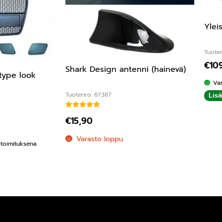
Ylei
Tuote
€
10
Shark Design antenni (hainevä)
type look
Va
Lis
Tuotenro: 67387
Arvostelu tuotteesta:
4.60
/ 5
€
15,90
ta:
5.00
/ 5
Varasto loppu
kitoimituksena