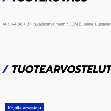
Audi A4 B6 +
B7, takaiskunvaimennin JOM Blueline alustasa
/
TUOTEARVOSTELU
Kirjoita arvostelu