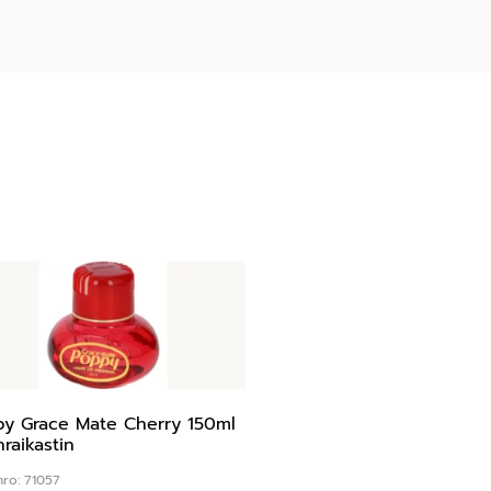
y Grace Mate Cherry 150ml
nraikastin
nro: 71057