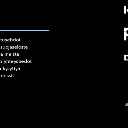
itusehdot
osuojaseloste
oa meistä
ki yhteystiedot
n kysyttyä
renssit