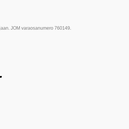
rjaan. JOM varaosanumero 760149.
T