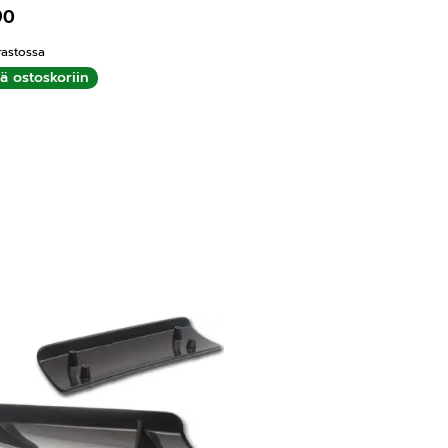
90
rastossa
ää ostoskoriin