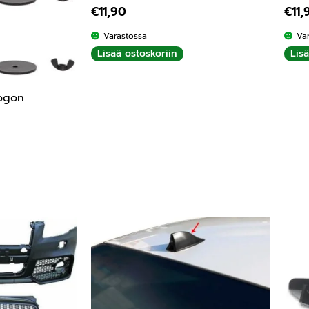
€
11,90
€
11,
Varastossa
Va
Lisää ostoskoriin
Lis
logon