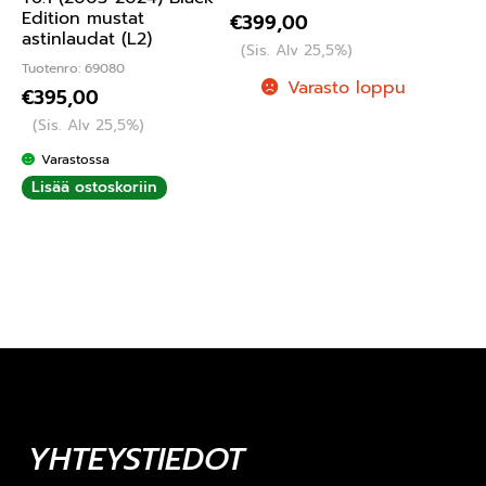
Edition mustat
€
399,00
astinlaudat (L2)
(Sis. Alv 25,5%)
Tuotenro: 69080
Varasto loppu
€
395,00
(Sis. Alv 25,5%)
Varastossa
Lisää ostoskoriin
YHTEYSTIEDOT