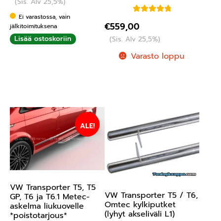
(Sis. Alv 25,5%)
Ei varastossa, vain
Arvostelu
€
559,00
jälkitoimituksena
tuotteesta:
Lisää ostoskoriin
(Sis. Alv 25,5%)
5.00
/ 5
Varasto loppu
ALE!
VW Transporter T5, T5
VW Transporter T5 / T6,
GP, T6 ja T6.1 Metec-
Omtec kylkiputket
askelma liukuovelle
(lyhyt akseliväli L1)
*poistotarjous*