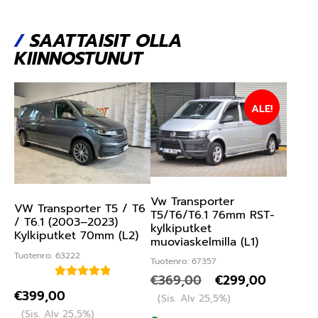
/
SAATTAISIT OLLA
KIINNOSTUNUT
ALE!
Vw Transporter
VW Transporter T5 / T6
T5/T6/T6.1 76mm RST-
/ T6.1 (2003–2023)
kylkiputket
Kylkiputket 70mm (L2)
muoviaskelmilla (L1)
Tuotenro: 63222
Tuotenro: 67357
€
369,00
€
299,00
Arvostelu
€
399,00
(Sis. Alv 25,5%)
tuotteesta:
(Sis. Alv 25,5%)
5.00
/ 5