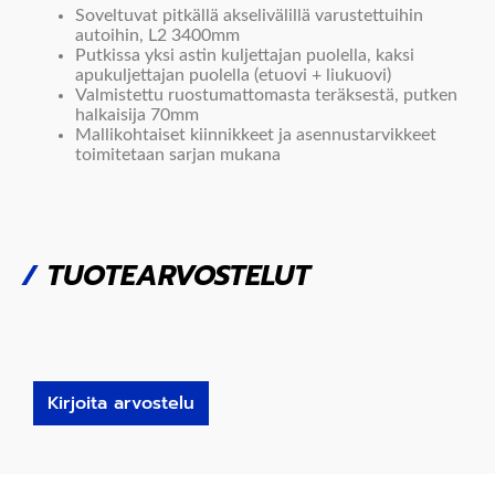
Soveltuvat pitkällä akselivälillä varustettuihin
autoihin, L2 3400mm
Putkissa yksi astin kuljettajan puolella, kaksi
apukuljettajan puolella (etuovi + liukuovi)
Valmistettu ruostumattomasta teräksestä, putken
halkaisija 70mm
Mallikohtaiset kiinnikkeet ja asennustarvikkeet
toimitetaan sarjan mukana
/
TUOTEARVOSTELUT
Kirjoita arvostelu