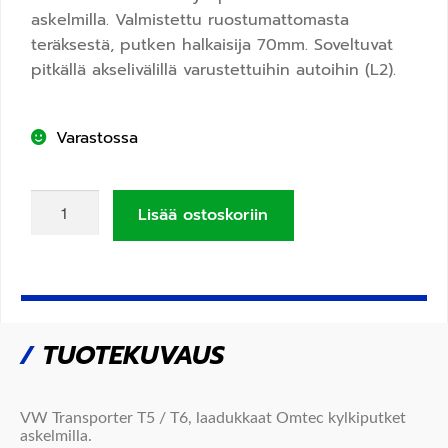
askelmilla. Valmistettu ruostumattomasta
teräksestä, putken halkaisija 70mm.
Soveltuvat
pitkällä akselivälillä varustettuihin autoihin (L2).
Varastossa
Lisää ostoskoriin
/
TUOTEKUVAUS
VW Transporter T5 / T6, laadukkaat Omtec kylkiputket
askelmilla.