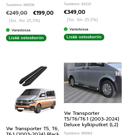
Tuotenro: 63221
Tuotenro: 66506
€
349,00
€
249,00
€
199,00
(Sis. Alv 25,5%)
(Sis. Alv 25,5%)
Varastossa
Varastossa
Lisää ostoskoriin
Lisää ostoskoriin
Vw Transporter
T5/T6/T6.1 (2003-2024)
Deluxe kylkiputket (L2)
Vw Transporter T5, T6,
Tuotenro: 69063
T6.1 (2003-2024) Black