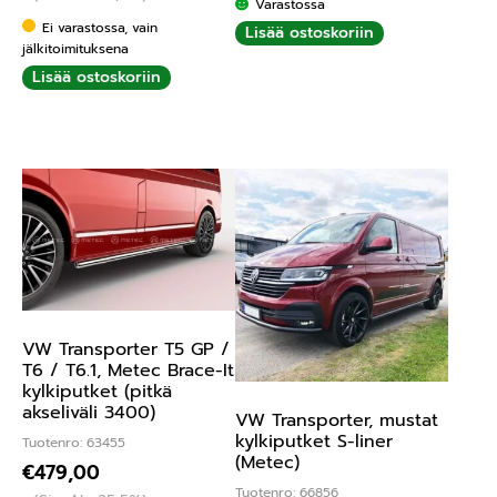
Varastossa
Ei varastossa, vain
Lisää ostoskoriin
jälkitoimituksena
Lisää ostoskoriin
VW Transporter T5 GP /
T6 / T6.1, Metec Brace-It
kylkiputket (pitkä
akseliväli 3400)
VW Transporter, mustat
kylkiputket S-liner
Tuotenro: 63455
(Metec)
€
479,00
Tuotenro: 66856