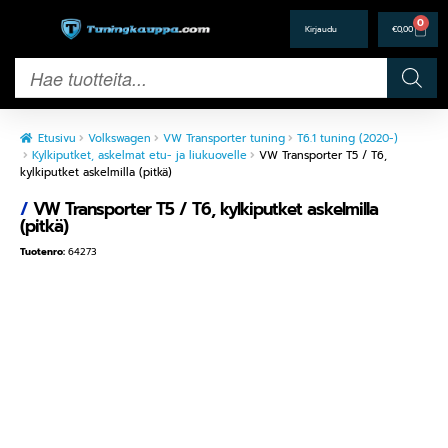
0
€
0,00
Etusivu
Volkswagen
VW Transporter tuning
T6.1 tuning (2020-)
Kylkiputket, askelmat etu- ja liukuovelle
VW Transporter T5 / T6,
kylkiputket askelmilla (pitkä)
/
VW Transporter T5 / T6, kylkiputket askelmilla
(pitkä)
Tuotenro:
64273