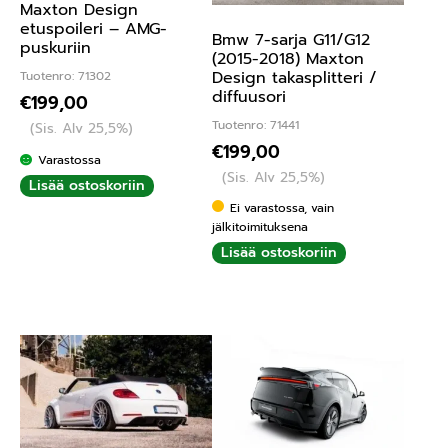
Maxton Design
etuspoileri – AMG-
Bmw 7-sarja G11/G12
puskuriin
(2015-2018) Maxton
Design takasplitteri /
Tuotenro: 71302
diffuusori
€
199,00
Tuotenro: 71441
(Sis. Alv 25,5%)
€
199,00
Varastossa
(Sis. Alv 25,5%)
Lisää ostoskoriin
Ei varastossa, vain
jälkitoimituksena
Lisää ostoskoriin