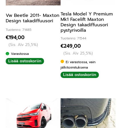
Tesla Model Y Premium
Vw Beetle 2011- Maxton
Mk1 Facelift Maxton
Design takadiffuusori
Design takadiffuusori
pystyrivoilla
Tuotenro: 71485
€
194,00
Tuotenro: 71544
(Sis. Alv 25,5%)
€
249,00
(Sis. Alv 25,5%)
Varastossa
Lisää ostoskoriin
Ei varastossa, vain
jälkitoimituksena
Lisää ostoskoriin