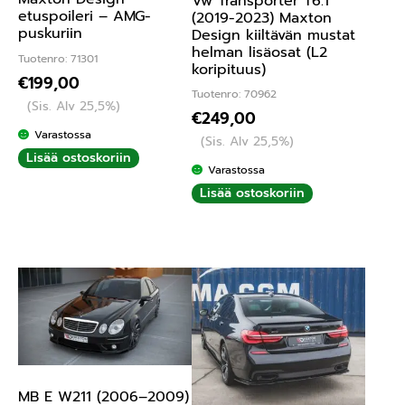
Vw Transporter T6.1
etuspoileri – AMG-
(2019-2023) Maxton
puskuriin
Design kiiltävän mustat
helman lisäosat (L2
Tuotenro: 71301
koripituus)
€
199,00
Tuotenro: 70962
(Sis. Alv 25,5%)
€
249,00
Varastossa
(Sis. Alv 25,5%)
Lisää ostoskoriin
Varastossa
Lisää ostoskoriin
MB E W211 (2006–2009)