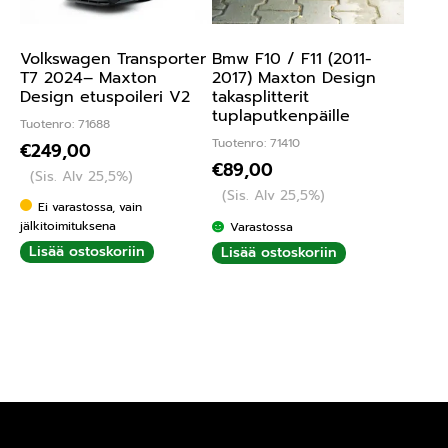
Volkswagen Transporter
Bmw F10 / F11 (2011-
T7 2024– Maxton
2017) Maxton Design
Design etuspoileri V2
takasplitterit
tuplaputkenpäille
Tuotenro: 71688
Tuotenro: 71410
€
249,00
€
89,00
(Sis. Alv 25,5%)
(Sis. Alv 25,5%)
Ei varastossa, vain
jälkitoimituksena
Varastossa
Lisää ostoskoriin
Lisää ostoskoriin