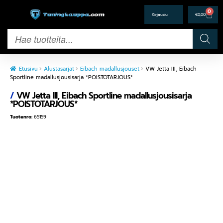
0
€
0,00
Etusivu
Alustasarjat
Eibach madallusjouset
VW Jetta III, Eibach
Sportline madallusjousisarja *POISTOTARJOUS*
/
VW Jetta III, Eibach Sportline madallusjousisarja
*POISTOTARJOUS*
Tuotenro:
65159