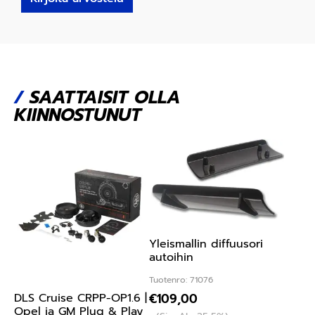
/
SAATTAISIT OLLA
KIINNOSTUNUT
Yleismallin diffuusori
autoihin
Tuotenro: 71076
€
109,00
DLS Cruise CRPP-OP1.6 |
Opel ja GM Plug & Play