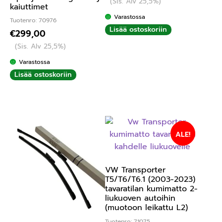
(Sis. Alv 25,5%)
kaiuttimet
Varastossa
Tuotenro: 70976
Lisää ostoskoriin
€
299,00
(Sis. Alv 25,5%)
Varastossa
Lisää ostoskoriin
ALE!
VW Transporter
T5/T6/T6.1 (2003-2023)
tavaratilan kumimatto 2-
liukuoven autoihin
(muotoon leikattu L2)
Tuotenro: 71075