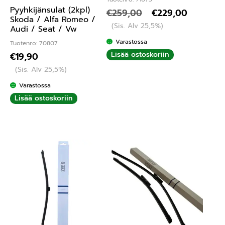
Pyyhkijänsulat (2kpl)
€
259,00
€
229,00
Skoda / Alfa Romeo /
(Sis. Alv 25,5%)
Audi / Seat / Vw
Varastossa
Tuotenro: 70807
Lisää ostoskoriin
€
19,90
(Sis. Alv 25,5%)
Varastossa
Lisää ostoskoriin