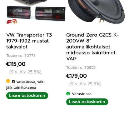
VW Transporter T3
Ground Zero GZCS K-
1979-1992 mustat
200VW 8″
takavalot
automallikohtaiset
midbasso kaiuttimet
Tuotenro: 70771
VAG
€
115,00
Tuotenro: 70855
(Sis. Alv 25,5%)
€
179,00
Ei varastossa, vain
(Sis. Alv 25,5%)
jälkitoimituksena
Varastossa
Lisää ostoskoriin
Lisää ostoskoriin