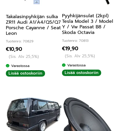
Pyyhkijänsulat (2kpl)
Takalasinpyhkijän sulka
Tesla Model 3 / Model
ZR11 Audi A1/A4/Q5/Q7
Y / Vw Passat B8 /
Porsche Cayanne / Seat
Skoda Octavia
Leon
Tuotenro: 70813
Tuotenro: 70829
€
19,90
€
10,90
(Sis. Alv 25,5%)
(Sis. Alv 25,5%)
Varastossa
Varastossa
Lisää ostoskoriin
Lisää ostoskoriin