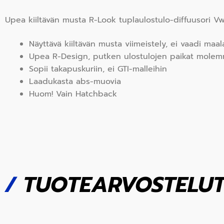
Upea kiiltävän musta R-Look tuplaulostulo-diffuusori V
Näyttävä kiiltävän musta viimeistely, ei vaadi maala
Upea R-Design, putken ulostulojen paikat molemmi
Sopii takapuskuriin, ei GTI-malleihin
Laadukasta abs-muovia
Huom! Vain Hatchback
/
TUOTEARVOSTELU