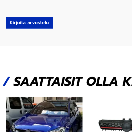
Kirjoita arvostelu
/
SAATTAISIT OLLA 