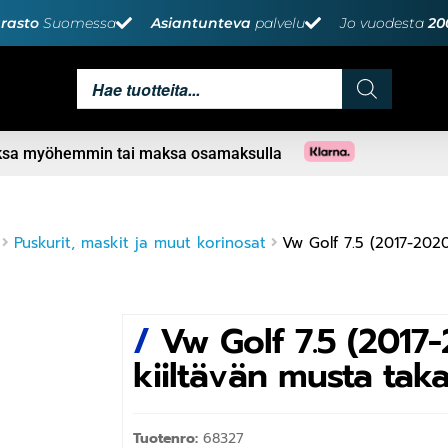
rasto
Suomessa
Asiantunteva
palvelu
Jo vuodesta
20
aksa myöhemmin tai maksa osamaksulla
Puskurit, maskit ja muut korinosat
Vw Golf 7.5 (2017-2020
/
Vw Golf 7.5 (2017
kiiltävän musta taka
Tuotenro:
68327