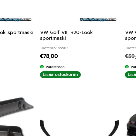
ook sportmaski
VW Golf VII, R20-Look
VW G
sportmaski
spor
Tuotenro: 65583
Tuote
€
78,00
€
59
:
4.50
/ 5
Varastossa
Va
Lisää ostoskoriin
Lis