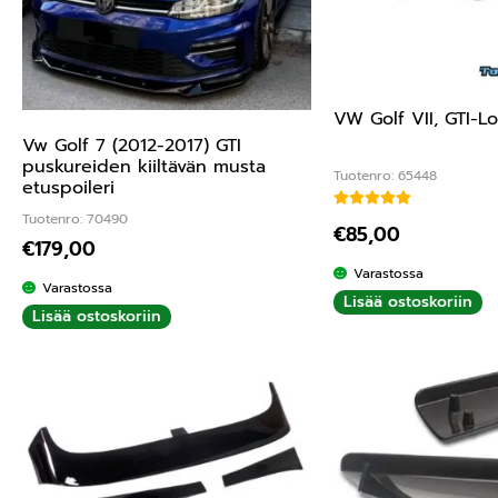
VW Golf VII, GTI-L
Vw Golf 7 (2012-2017) GTI
puskureiden kiiltävän musta
Tuotenro: 65448
etuspoileri
Tuotenro: 70490
Arvostelu tuotteesta
€
85,00
€
179,00
Varastossa
Varastossa
Lisää ostoskoriin
Lisää ostoskoriin