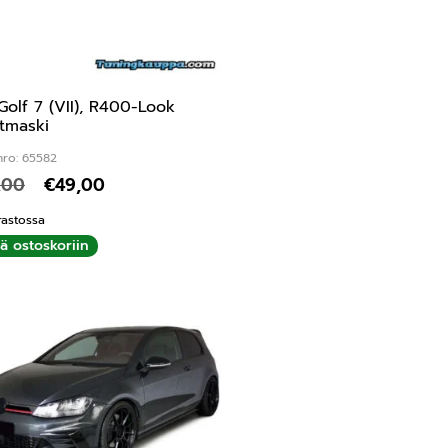
olf 7 (VII), R400-Look
tmaski
nro: 65582
,00
€
49,00
rastossa
ää ostoskoriin