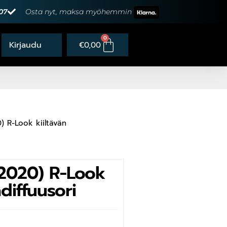
07
Osta nyt, maksa myöhemmin
0
€
0,00
) R-Look kiiltävän
-2020) R-Look
diffuusori