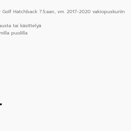
w Golf Hatchback 7.5:aan, vm. 2017-2020 vakiopuskuriin
usta tai käsittelyä
lla puolilla
T