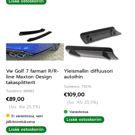
Lisää ostoskoriin
Vw Golf 7 farmari R/R-
Yleismallin diffuusori
line Maxton Design
autoihin
takasplitterit
Tuotenro: 71076
Tuotenro: 66983
€
109,00
€
89,00
(Sis. Alv 25,5%)
(Sis. Alv 25,5%)
Varastossa
Ei varastossa, vain
Lisää ostoskoriin
jälkitoimituksena
Lisää ostoskoriin