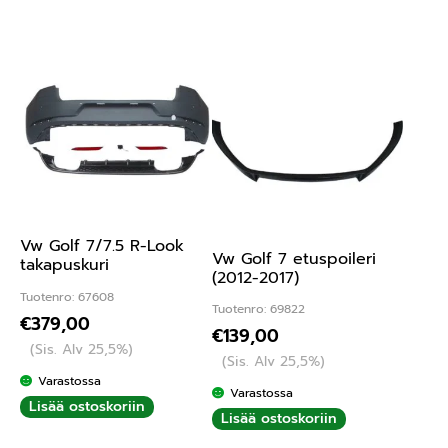
Vw Golf 7/7.5 R-Look
Vw Golf 7 etuspoileri
takapuskuri
(2012-2017)
Tuotenro: 67608
Tuotenro: 69822
€
379,00
€
139,00
(Sis. Alv 25,5%)
(Sis. Alv 25,5%)
Varastossa
Varastossa
Lisää ostoskoriin
Lisää ostoskoriin