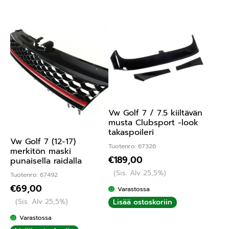
Vw Golf 7 / 7.5 kiiltävän
musta Clubsport -look
takaspoileri
Vw Golf 7 (12-17)
Tuotenro: 67326
merkitön maski
€
189,00
punaisella raidalla
(Sis. Alv 25,5%)
Tuotenro: 67492
€
69,00
Varastossa
(Sis. Alv 25,5%)
Lisää ostoskoriin
Varastossa