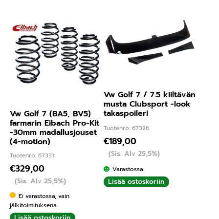
Vw Golf 7 / 7.5 kiiltävän
musta Clubsport -look
takaspoileri
Vw Golf 7 (BA5, BV5)
farmarin Eibach Pro-Kit
Tuotenro: 67326
-30mm madallusjouset
€
189,00
(4-motion)
(Sis. Alv 25,5%)
Tuotenro: 67331
€
329,00
Varastossa
(Sis. Alv 25,5%)
Lisää ostoskoriin
Ei varastossa, vain
jälkitoimituksena
Lisää ostoskoriin