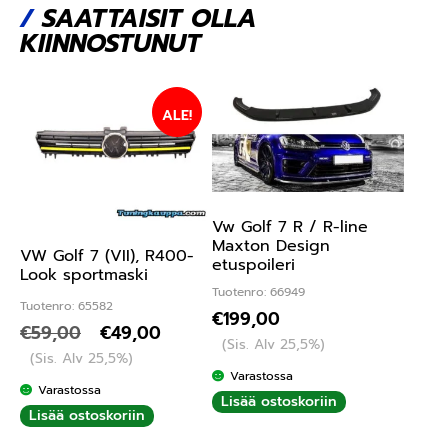
/
SAATTAISIT OLLA
KIINNOSTUNUT
ALE!
Vw Golf 7 R / R-line
Maxton Design
VW Golf 7 (VII), R400-
etuspoileri
Look sportmaski
Tuotenro: 66949
Tuotenro: 65582
€
199,00
€
59,00
€
49,00
(Sis. Alv 25,5%)
(Sis. Alv 25,5%)
Varastossa
Varastossa
Lisää ostoskoriin
Lisää ostoskoriin